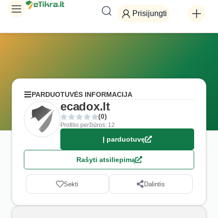
Prisijungti
PARDUOTUVĖS INFORMACIJA
ecadox.lt
(0)
Profilio peržiūros: 12
Į parduotuvę
Rašyti atsiliepimą
Sekti
Dalintis