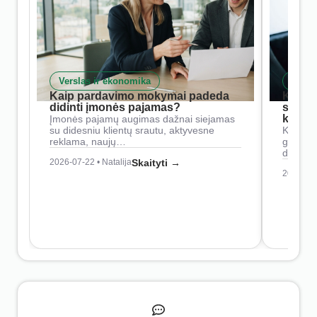
Verslas ir ekonomika
Skait
Kaip pardavimo mokymai padeda
Kaip 
didinti įmonės pajamas?
siste
konkur
Įmonės pajamų augimas dažnai siejamas
su didesniu klientų srautu, aktyvesne
Konkure
reklama, naujų…
geresnė
didesn
2026-07-22 • Natalija
Skaityti →
2026-07-