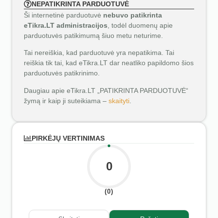
NEPATIKRINTA PARDUOTUVĖ
Ši internetinė parduotuvė
nebuvo patikrinta
eTikra.LT administracijos
, todėl duomenų apie
parduotuvės patikimumą šiuo metu neturime.
Tai nereiškia, kad parduotuvė yra nepatikima. Tai
reiškia tik tai, kad eTikra.LT dar neatliko papildomo šios
parduotuvės patikrinimo.
Daugiau apie eTikra.LT „PATIKRINTA PARDUOTUVĖ“
žymą ir kaip ji suteikiama –
skaityti
.
PIRKĖJŲ VERTINIMAS
0
(0)