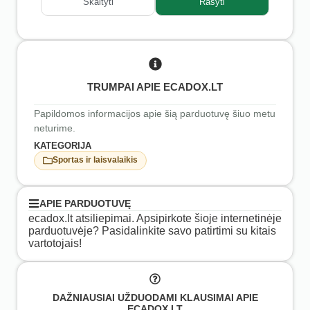
Skaityti
Rašyti
TRUMPAI APIE ECADOX.LT
Papildomos informacijos apie šią parduotuvę šiuo metu
neturime.
KATEGORIJA
Sportas ir laisvalaikis
APIE PARDUOTUVĘ
ecadox.lt atsiliepimai. Apsipirkote šioje internetinėje
parduotuvėje? Pasidalinkite savo patirtimi su kitais
vartotojais!
DAŽNIAUSIAI UŽDUODAMI KLAUSIMAI APIE
ECADOX.LT