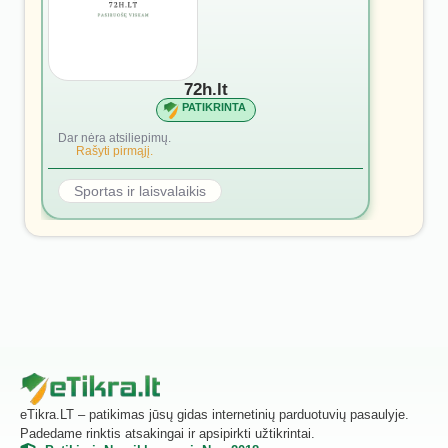
72h.lt
PATIKRINTA
Dar nėra atsiliepimų.
Rašyti pirmąjį.
Sportas ir laisvalaikis
eTikra.LT – patikimas jūsų gidas internetinių parduotuvių pasaulyje.
Padedame rinktis atsakingai ir apsipirkti užtikrintai.