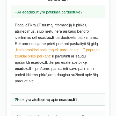
Ar
ecadox.lt
yra patikima parduotuvė?
Pagal eTikra.LT turimą informaciją ir pirkėjų
atsiliepimus, šiuo metu nėra aiškaus bendro
įvertinimo dėl
ecadox.lt
parduotuvės patikimumo.
Rekomenduojame prieš perkant paskaityti šį gidą –
„Kaip atpažinti patikimą el. parduotuvę – 7 paprasti
ženklai prieš perkant“
ir įsivertinti ar saugu
apsipirkti
ecadox.lt
. Jei jau esate apsipirkę
ecadox.lt
– prašome pasidalinti savo patirtimi ir
padėti kitiems pirkėjams daugiau sužinoti apie šią
parduotuvę.
Kiek yra atsiliepimų apie
ecadox.lt
?