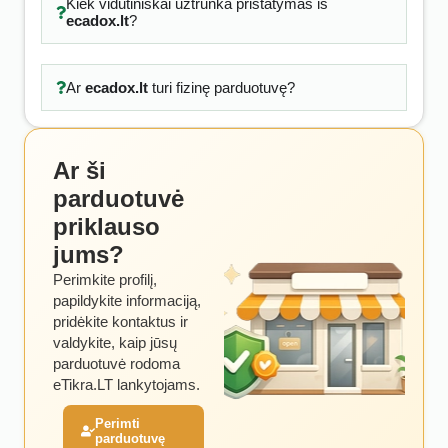
Kiek vidutiniškai užtrunka pristatymas iš
ecadox.lt
?
Ar
ecadox.lt
turi fizinę parduotuvę?
Ar ši
parduotuvė
priklauso
jums?
Perimkite profilį,
papildykite informaciją,
pridėkite kontaktus ir
valdykite, kaip jūsų
parduotuvė rodoma
eTikra.LT lankytojams.
Perimti
parduotuvę