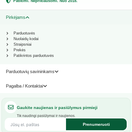
Patikimi. Nepriklausomi. Nuo 2018.
Pirkėjams
Parduotuvės
Nuolaidų kodai
Straipsniai
Prekės
Patikrintos parduotuvės
Parduotuvių savininkams
Pagalba / Kontaktai
Gaukite naujienas ir pasiūlymus pirmieji
Tik naudingi pasiūlymai ir naujienos.
Prenumeruoti