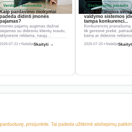
Verslas ir ekonomika
Skaitmeninis pasaulis
Kaip pardavimo mokymai
Kaip pažangios versl
padeda didinti įmonės
valdymo sistemos įd
pajamas?
tampa konkurenci...
Įmonės pajamų augimas dažnai
Konkurencinį pranašumą 
siejamas su didesniu klientų srautu,
tik geresnė prekė, patrau
aktyvesne reklama, naujų…
kaina ar didesnis reklam
2026-07-22 • Natalija
Skaityti →
2026-07-20 • Natalija
Skaity
 parduotuvę, prisijunkite. Tai padeda užtikrinti atsiliepimų patik