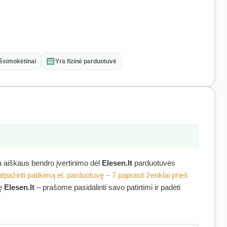
išsimokėtinai
Yra fizinė parduotuvė
ra aiškaus bendro įvertinimo dėl
Elesen.lt
parduotuvės
atpažinti patikimą el. parduotuvę – 7 paprasti ženklai prieš
kę
Elesen.lt
– prašome pasidalinti savo patirtimi ir padėti