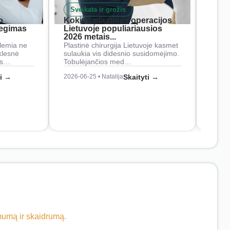
Sveikata ir grožis
Nam
o
Kokios plastinės operacijos
Į ką 
iegimas
Lietuvoje populiariausios
rank
2026 metais...
Rankš
lemia ne
Plastinė chirurgija Lietuvoje kasmet
naudo
klesnė
sulaukia vis didesnio susidomėjimo.
Juos
os…
Tobulėjančios med…
2026-0
ti →
2026-06-25 • Natalija
Skaityti →
imumą ir skaidrumą.