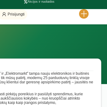
Akcijos ir nuolaidos
Prisijungti
” ir „Elektromarkt” tampa nauju elektronikos ir buitinės
tik mūsų patirtį, modernų 25 parduotuvių tinklą visoje
sų klientui dar geresnę apsipirkimo patirtį – jausitės ne
sti pirkėjų poreikius ir pasiūlyti sprendimus, kurie
aukščiausios kokybės – nuo kruopščiai atrinkto
okių kaip kaip įrangos pristatymo,