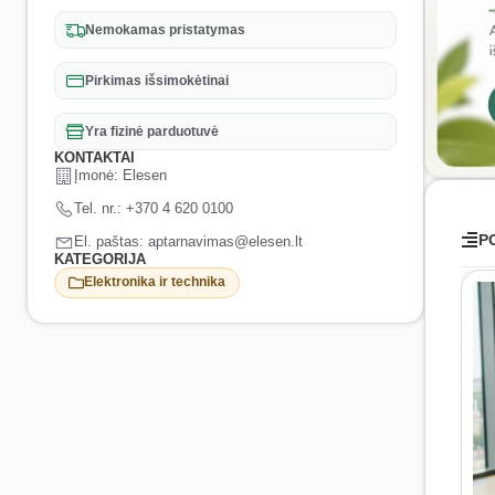
Nemokamas pristatymas
Pirkimas išsimokėtinai
Yra fizinė parduotuvė
KONTAKTAI
Įmonė: Elesen
Tel. nr.: +370 4 620 0100
P
El. paštas: aptarnavimas@elesen.lt
KATEGORIJA
Elektronika ir technika