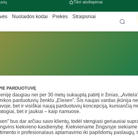
uvių
Tikri atsiliepimai
uvės
Nuolaidos kodai
Prekės
Straipsniai
PIE PARDUOTUVĘ
eniję daugiau nei per 30 metų sukauptą patirtį ir žinias, „Avitela
nikos parduotuvių ženklu „Elesen”. Šis naujas vardas įkūnija ne 
uvoje, bet ir visiškai naują parduotuvių koncepciją, kursiančią mū
patogiai, bet ir jaukiai – kaip namuose.
sen” bus dar arčiau savo klientų, todėl stengiasi geriausiai supra
ngvins kiekvieno kasdienybę. Kiekviename žingsnyje siekiame 
timento ir profesionalaus aptarnavimo iki papildomų paslaugų, t