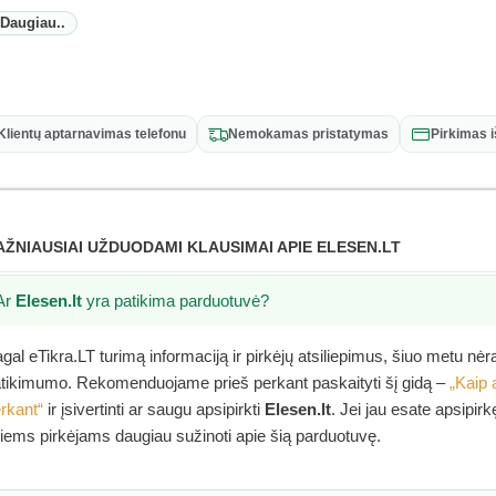
Daugiau..
Klientų aptarnavimas telefonu
Nemokamas pristatymas
Pirkimas 
AŽNIAUSIAI UŽDUODAMI KLAUSIMAI APIE ELESEN.LT
Ar
Elesen.lt
yra patikima parduotuvė?
gal eTikra.LT turimą informaciją ir pirkėjų atsiliepimus, šiuo metu nė
tikimumo. Rekomenduojame prieš perkant paskaityti šį gidą –
„Kaip 
rkant“
ir įsivertinti ar saugu apsipirkti
Elesen.lt
. Jei jau esate apsipir
tiems pirkėjams daugiau sužinoti apie šią parduotuvę.