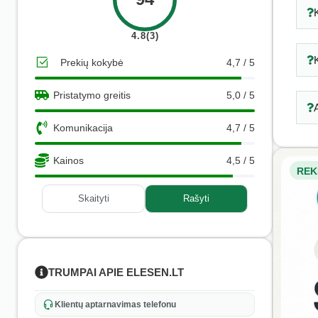
4.8(3)
Prekių kokybė
4,7 / 5
Pristatymo greitis
5,0 / 5
Komunikacija
4,7 / 5
Kainos
4,5 / 5
REK
Skaityti
Rašyti
TRUMPAI APIE ELESEN.LT
Klientų aptarnavimas telefonu