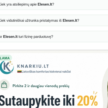
Kiek yra atsiliepimų apie
Elesen.lt
?
Kiek vidutiniškai užtrunka pristatymas iš
Elesen.lt
?
Ar
Elesen.lt
turi fizinę parduotuvę?
LAMA