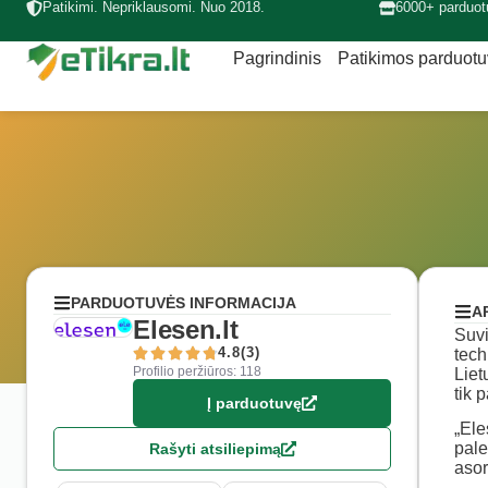
Patikimi. Nepriklausomi. Nuo 2018.
6000+ parduot
Pagrindinis
Patikimos parduot
PARDUOTUVĖS INFORMACIJA
A
Elesen.lt
Suvi
4.8(3)
tech
Profilio peržiūros: 118
Liet
tik 
Į parduotuvę
„Ele
pale
Rašyti atsiliepimą
asor