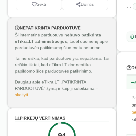
Sekti
Dalintis
…
NEPATIKRINTA PARDUOTUVĖ
Ši internetinė parduotuvė
nebuvo patikrinta
eTikra.LT administracijos
, todėl duomenų apie
parduotuvės patikimumą šiuo metu neturime.
Tai nereiškia, kad parduotuvė yra nepatikima. Tai
reiškia tik tai, kad eTikra.LT dar neatliko
D
papildomo šios parduotuvės patikrinimo.
Daugiau apie eTikra.LT „PATIKRINTA
PARDUOTUVĖ“ žymą ir kaip ji suteikiama –
skaityti
.
Pa
pa
pe
PIRKĖJŲ VERTINIMAS
ki
94