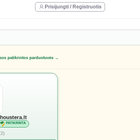
Prisijungti / Registruotis
sos patikrintos parduotuvės →
houstera.lt
PATIKRINTA
(2)