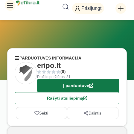
Prisijungti
PARDUOTUVĖS INFORMACIJA
eripo.lt
(0)
Profilio peržiūros: 31
Į parduotuvę
Rašyti atsiliepimą
Sekti
Dalintis