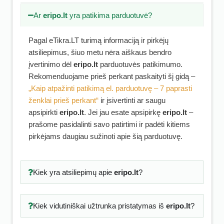
Ar
eripo.lt
yra patikima parduotuvė?
Pagal eTikra.LT turimą informaciją ir pirkėjų
atsiliepimus, šiuo metu nėra aiškaus bendro
įvertinimo dėl
eripo.lt
parduotuvės patikimumo.
Rekomenduojame prieš perkant paskaityti šį gidą –
„Kaip atpažinti patikimą el. parduotuvę – 7 paprasti
ženklai prieš perkant“
ir įsivertinti ar saugu
apsipirkti
eripo.lt
. Jei jau esate apsipirkę
eripo.lt
–
prašome pasidalinti savo patirtimi ir padėti kitiems
pirkėjams daugiau sužinoti apie šią parduotuvę.
Kiek yra atsiliepimų apie
eripo.lt
?
Kiek vidutiniškai užtrunka pristatymas iš
eripo.lt
?