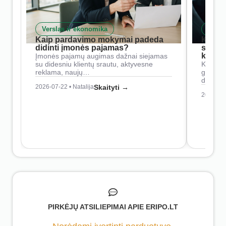
Verslas ir ekonomika
Skait
Kaip pardavimo mokymai padeda
Kaip 
didinti įmonės pajamas?
siste
konkur
Įmonės pajamų augimas dažnai siejamas
su didesniu klientų srautu, aktyvesne
Konkure
reklama, naujų…
geresnė
didesn
2026-07-22 • Natalija
Skaityti →
2026-07-
PIRKĖJŲ ATSILIEPIMAI APIE ERIPO.LT