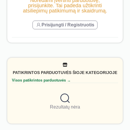
Norėdami įvertinti parduotuvę,
prisijunkite. Tai padeda užtikrinti
atsiliepimų patikimumą ir skaidrumą.
Prisijungti / Registruotis
PATIKRINTOS PARDUOTUVĖS ŠIOJE KATEGORIJOJE
Visos patikrintos parduotuvės →
Rezultatų nėra