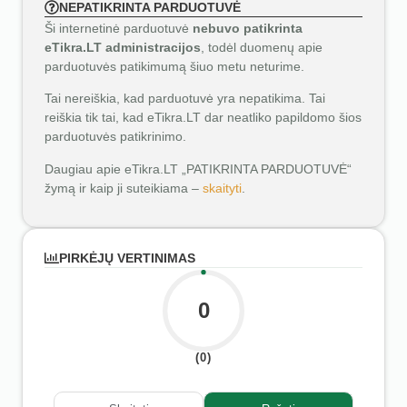
NEPATIKRINTA PARDUOTUVĖ
Ši internetinė parduotuvė
nebuvo patikrinta
eTikra.LT administracijos
, todėl duomenų apie
parduotuvės patikimumą šiuo metu neturime.
Tai nereiškia, kad parduotuvė yra nepatikima. Tai
reiškia tik tai, kad eTikra.LT dar neatliko papildomo šios
parduotuvės patikrinimo.
Daugiau apie eTikra.LT „PATIKRINTA PARDUOTUVĖ“
žymą ir kaip ji suteikiama –
skaityti
.
PIRKĖJŲ VERTINIMAS
0
(0)