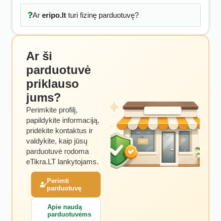
Ar
eripo.lt
turi fizinę parduotuvę?
Ar ši
parduotuvė
priklauso
jums?
Perimkite profilį,
papildykite informaciją,
pridėkite kontaktus ir
valdykite, kaip jūsų
parduotuvė rodoma
eTikra.LT lankytojams.
Perimti
parduotuvę
Apie naudą
parduotuvėms