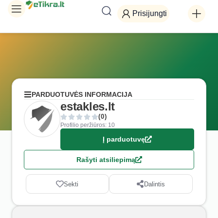
Prisijungti
PARDUOTUVĖS INFORMACIJA
estakles.lt
(0)
Profilio peržiūros: 10
Į parduotuvę
Rašyti atsiliepimą
Sekti
Dalintis