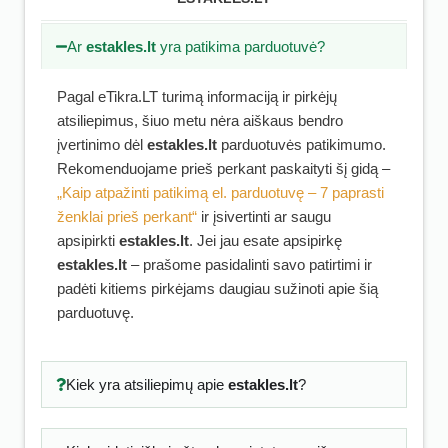
Ar
estakles.lt
yra patikima parduotuvė?
Pagal eTikra.LT turimą informaciją ir pirkėjų
atsiliepimus, šiuo metu nėra aiškaus bendro
įvertinimo dėl
estakles.lt
parduotuvės patikimumo.
Rekomenduojame prieš perkant paskaityti šį gidą –
„Kaip atpažinti patikimą el. parduotuvę – 7 paprasti
ženklai prieš perkant“
ir įsivertinti ar saugu
apsipirkti
estakles.lt
. Jei jau esate apsipirkę
estakles.lt
– prašome pasidalinti savo patirtimi ir
padėti kitiems pirkėjams daugiau sužinoti apie šią
parduotuvę.
Kiek yra atsiliepimų apie
estakles.lt
?