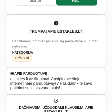
Skaityti
Rašyti
TRUMPAI APIE ESTAKLES.LT
Papildomos informacijos apie šią parduotuvę šiuo metu
neturime.
KATEGORIJA
Verslui
APIE PARDUOTUVĘ
estakles.lt atsiliepimai. Apsipirkote šioje
internetinėje parduotuvėje? Pasidalinkite savo
patirtimi su kitais vartotojais!
DAŽNIAUSIAI UŽDUODAMI KLAUSIMAI APIE
ESTAKLES.LT