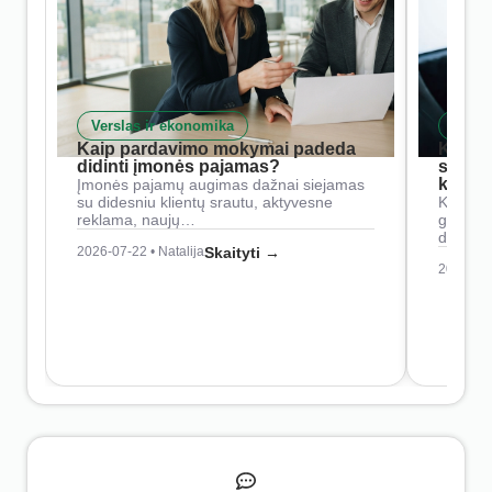
Verslas ir ekonomika
Skait
Kaip pardavimo mokymai padeda
Kaip 
didinti įmonės pajamas?
siste
konkur
Įmonės pajamų augimas dažnai siejamas
su didesniu klientų srautu, aktyvesne
Konkure
reklama, naujų…
geresnė
didesn
2026-07-22 • Natalija
Skaityti →
2026-07-