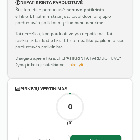
NEPATIKRINTA PARDUOTUVĖ
Ši internetinė parduotuvė
nebuvo patikrinta
eTikra.LT administracijos
, todėl duomenų apie
parduotuvės patikimumą šiuo metu neturime.
Tai nereiškia, kad parduotuvė yra nepatikima. Tai
reiškia tik tai, kad eTikra.LT dar neatliko papildomo šios
parduotuvės patikrinimo.
Daugiau apie eTikra.LT „PATIKRINTA PARDUOTUVĖ“
žymą ir kaip ji suteikiama –
skaityti
.
PIRKĖJŲ VERTINIMAS
0
(0)