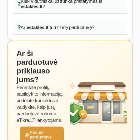
Kiek vidutiniškai užtrunka pristatymas iš
estakles.lt
?
Ar
estakles.lt
turi fizinę parduotuvę?
Ar ši
parduotuvė
priklauso
jums?
Perimkite profilį,
papildykite informaciją,
pridėkite kontaktus ir
valdykite, kaip jūsų
parduotuvė rodoma
eTikra.LT lankytojams.
Perimti
parduotuvę