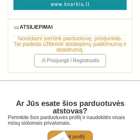
ATSILIEPIMAI
Norėdami įvertinti parduotuvę, prisijunkite.
Tai padeda užtikrinti atsiliepimų patikimumą ir
skaidrumą.
Prisijungti / Registruotis
Ar Jūs esate šios parduotuvės
atstovas?
Perimkite šios parduotuvės profilį ir naudokitės visais
mūsų siūlomais privalumais.
Perimti profilį