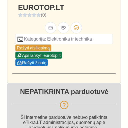
EUROTOP.LT
(0)
Kategorija: Elektronika ir technika
Rašyti atsiliepimą
Apsilankyti eurotop.lt
Rašyti žinutę
NEPATIKRINTA parduotuvė
Ši internetinė parduotuvė nebuvo patikrinta
eTikra.LT administracijos, duomenų apie
parduotuvės patikimumą neturime.