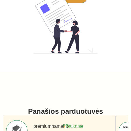
Panašios parduotuvės
premiumnamai.lt