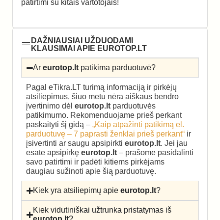
patirtimi su kitais vartotojais!
DAŽNIAUSIAI UŽDUODAMI
KLAUSIMAI APIE EUROTOP.LT
Ar
eurotop.lt
patikima parduotuvė?
Pagal eTikra.LT turimą informaciją ir pirkėjų
atsiliepimus, šiuo metu nėra aiškaus bendro
įvertinimo dėl
eurotop.lt
parduotuvės
patikimumo. Rekomenduojame prieš perkant
paskaityti šį gidą –
„Kaip atpažinti patikimą el.
parduotuvę – 7 paprasti ženklai prieš perkant“
ir
įsivertinti ar saugu apsipirkti
eurotop.lt
. Jei jau
esate apsipirkę
eurotop.lt
– prašome pasidalinti
savo patirtimi ir padėti kitiems pirkėjams
daugiau sužinoti apie šią parduotuvę.
Kiek yra atsiliepimų apie
eurotop.lt
?
Kiek vidutiniškai užtrunka pristatymas iš
eurotop.lt
?