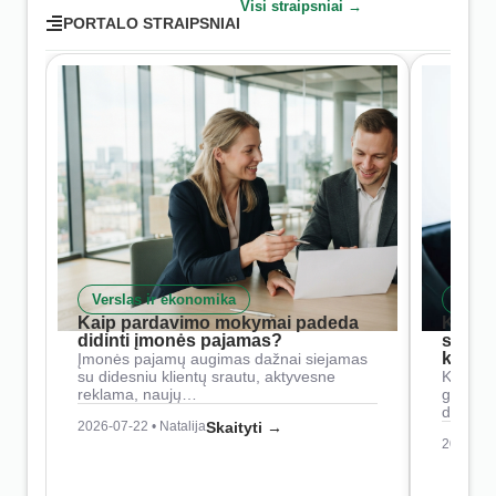
Visi straipsniai →
PORTALO STRAIPSNIAI
Verslas ir ekonomika
Skait
Kaip pardavimo mokymai padeda
Kaip 
didinti įmonės pajamas?
siste
konkur
Įmonės pajamų augimas dažnai siejamas
su didesniu klientų srautu, aktyvesne
Konkure
reklama, naujų…
geresnė
didesn
2026-07-22 • Natalija
Skaityti →
2026-07-