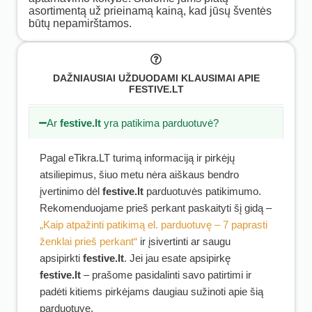
asortimentą už prieinamą kainą, kad jūsų šventės
būtų nepamirštamos.
DAŽNIAUSIAI UŽDUODAMI KLAUSIMAI APIE
FESTIVE.LT
Ar
festive.lt
yra patikima parduotuvė?
Pagal eTikra.LT turimą informaciją ir pirkėjų
atsiliepimus, šiuo metu nėra aiškaus bendro
įvertinimo dėl
festive.lt
parduotuvės patikimumo.
Rekomenduojame prieš perkant paskaityti šį gidą –
„Kaip atpažinti patikimą el. parduotuvę – 7 paprasti
ženklai prieš perkant“
ir įsivertinti ar saugu
apsipirkti
festive.lt
. Jei jau esate apsipirkę
festive.lt
– prašome pasidalinti savo patirtimi ir
padėti kitiems pirkėjams daugiau sužinoti apie šią
parduotuvę.