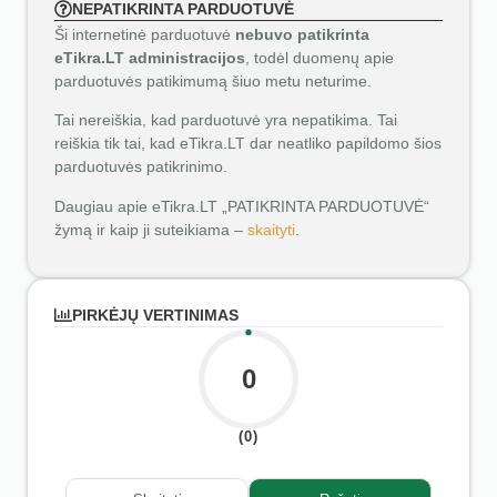
NEPATIKRINTA PARDUOTUVĖ
Ši internetinė parduotuvė
nebuvo patikrinta
eTikra.LT administracijos
, todėl duomenų apie
parduotuvės patikimumą šiuo metu neturime.
Tai nereiškia, kad parduotuvė yra nepatikima. Tai
reiškia tik tai, kad eTikra.LT dar neatliko papildomo šios
parduotuvės patikrinimo.
Daugiau apie eTikra.LT „PATIKRINTA PARDUOTUVĖ“
žymą ir kaip ji suteikiama –
skaityti
.
PIRKĖJŲ VERTINIMAS
0
(0)