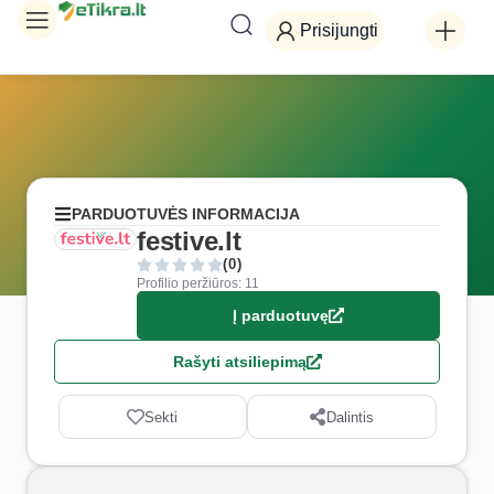
Prisijungti
PARDUOTUVĖS INFORMACIJA
festive.lt
(0)
Profilio peržiūros: 11
Į parduotuvę
Rašyti atsiliepimą
Sekti
Dalintis