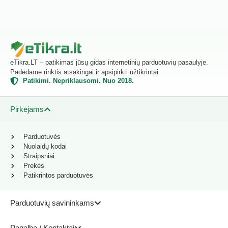
eTikra.LT – patikimas jūsų gidas internetinių parduotuvių pasaulyje.
Padedame rinktis atsakingai ir apsipirkti užtikrintai.
Patikimi. Nepriklausomi. Nuo 2018.
Pirkėjams
Parduotuvės
Nuolaidų kodai
Straipsniai
Prekės
Patikrintos parduotuvės
Parduotuvių savininkams
Pagalba / Kontaktai