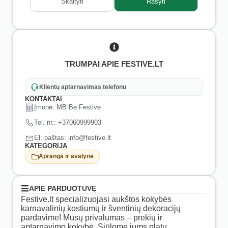
Skaityti
Rašyti
TRUMPAI APIE FESTIVE.LT
Klientų aptarnavimas telefonu
KONTAKTAI
Įmonė: MB Be Festive
Tel. nr.: +37060999903
El. paštas: info@festive.lt
KATEGORIJA
Apranga ir avalynė
APIE PARDUOTUVĘ
Festive.lt specializuojasi aukštos kokybės
karnavalinių kostiumų ir šventinių dekoracijų
pardavime! Mūsų privalumas – prekių ir
aptarnavimo kokybė. Siūlome jums platų