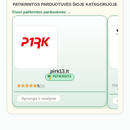
PATIKRINTOS PARDUOTUVĖS ŠIOJE KATEGORIJOJE
Visos patikrintos parduotuvės →
pirk13.lt
PATIKRINTA
Dar nėra at
5
(1)
Rašyti p
Apranga ir avalynė
Aprang