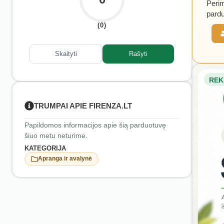
Perim
pardu
(0)
Skaityti
Rašyti
REK
TRUMPAI APIE FIRENZA.LT
Papildomos informacijos apie šią parduotuvę
šiuo metu neturime.
KATEGORIJA
Apranga ir avalynė