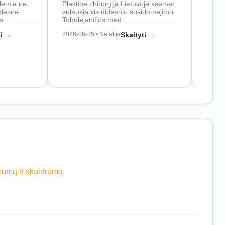
lemia ne
Plastinė chirurgija Lietuvoje kasmet
naudo
klesnė
sulaukia vis didesnio susidomėjimo.
Juos
os…
Tobulėjančios med…
2026-0
ti →
2026-06-25 • Natalija
Skaityti →
imumą ir skaidrumą.