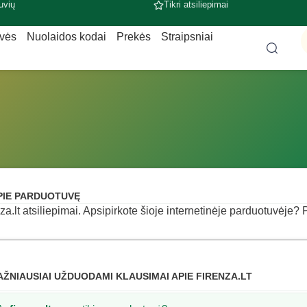
uvių
Tikri atsiliepimai
uvės
Nuolaidos kodai
Prekės
Straipsniai
PIE PARDUOTUVĘ
nza.lt atsiliepimai. Apsipirkote šioje internetinėje parduotuvėje? P
AŽNIAUSIAI UŽDUODAMI KLAUSIMAI APIE FIRENZA.LT