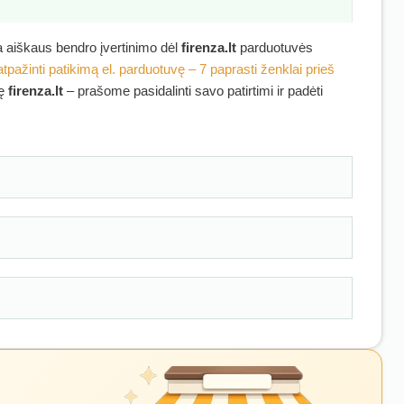
ra aiškaus bendro įvertinimo dėl
firenza.lt
parduotuvės
atpažinti patikimą el. parduotuvę – 7 paprasti ženklai prieš
kę
firenza.lt
– prašome pasidalinti savo patirtimi ir padėti