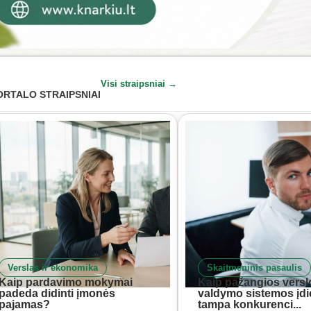
Visi straipsniai →
ORTALO STRAIPSNIAI
Verslas ir ekonomika
Skaitmeninis pasaulis
Kaip pardavimo mokymai
Kaip pažangios versl
padeda didinti įmonės
valdymo sistemos įd
pajamas?
tampa konkurenci...