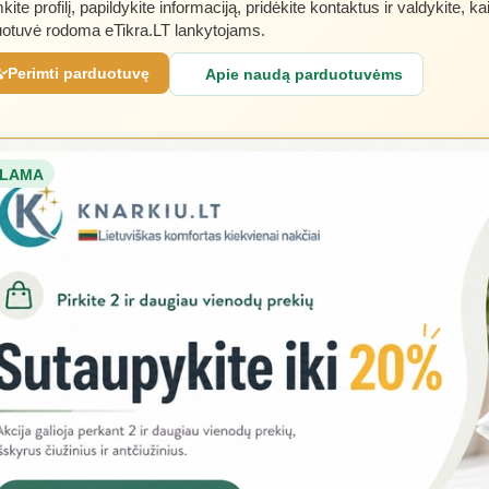
kite profilį, papildykite informaciją, pridėkite kontaktus ir valdykite, ka
otuvė rodoma eTikra.LT lankytojams.
Perimti parduotuvę
Apie naudą parduotuvėms
LAMA