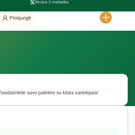
Akcijos ir nuolaidos
Prisijungti
asidalinkite savo patirtimi su kitais vartotojais!