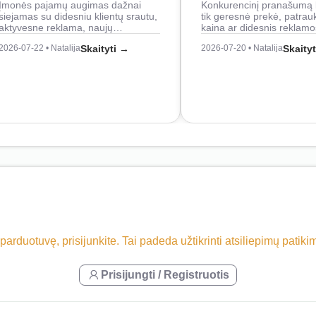
Įmonės pajamų augimas dažnai
Konkurencinį pranašumą 
siejamas su didesniu klientų srautu,
tik geresnė prekė, patrau
aktyvesne reklama, naujų…
kaina ar didesnis reklam
2026-07-22 • Natalija
Skaityti →
2026-07-20 • Natalija
Skaity
 parduotuvę, prisijunkite. Tai padeda užtikrinti atsiliepimų patik
Prisijungti / Registruotis