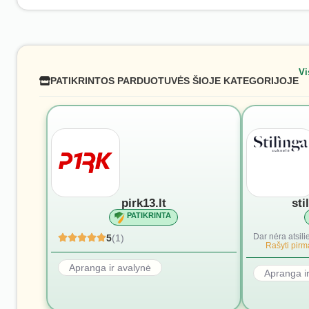
Vi
PATIKRINTOS PARDUOTUVĖS ŠIOJE KATEGORIJOJE
pirk13.lt
sti
PATIKRINTA
Dar nėra atsili
5
(1)
Rašyti pirmą
Apranga ir avalynė
Apranga i