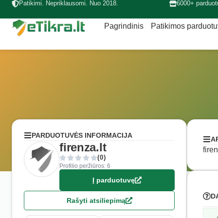
Patikimi. Nepriklausomi. Nuo 2018.
6000+ parduot
Pagrindinis
Patikimos parduot
PARDUOTUVĖS INFORMACIJA
A
firenza.lt
fire
(0)
Profilio peržiūros: 6
Į parduotuvę
D
Rašyti atsiliepimą