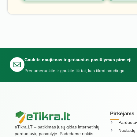
Gaukite naujienas ir geriausius pasiūlymus pirmieji
Prenumeruokite ir gaukite tik tai, kas tikrai naudinga.
Pirkėjams
Parduotu
eTikra.LT – patikimas jūsų gidas internetinių
Nuolaidų 
parduotuvių pasaulyje. Padedame rinktis