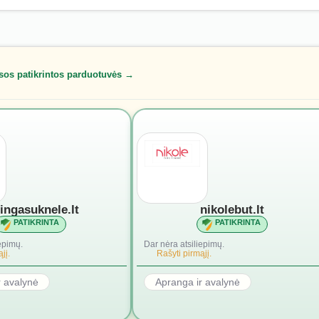
sos patikrintos parduotuvės →
lingasuknele.lt
nikolebut.lt
PATIKRINTA
PATIKRINTA
epimų.
Dar nėra atsiliepimų.
jį.
Rašyti pirmąjį.
r avalynė
Apranga ir avalynė