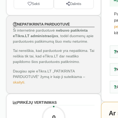
Sekti
Dalintis
Pa
pa
NEPATIKRINTA PARDUOTUVĖ
pe
Ši internetinė parduotuvė
nebuvo patikrinta
ki
eTikra.LT administracijos
, todėl duomenų apie
parduotuvės patikimumą šiuo metu neturime.
Tai nereiškia, kad parduotuvė yra nepatikima. Tai
reiškia tik tai, kad eTikra.LT dar neatliko
papildomo šios parduotuvės patikrinimo.
Daugiau apie eTikra.LT „PATIKRINTA
PARDUOTUVĖ“ žymą ir kaip ji suteikiama –
skaityti
.
PIRKĖJŲ VERTINIMAS
Ar
0