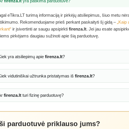
Ar
firenza.lt
yra patikima parduotuvė?
gal eTikra.LT turimą informaciją ir pirkėjų atsiliepimus, šiuo metu nė
tikimumo. Rekomenduojame prieš perkant paskaityti šį gidą –
„Kaip 
rkant“
ir įsivertinti ar saugu apsipirkti
firenza.lt
. Jei jau esate apsipir
tiems pirkėjams daugiau sužinoti apie šią parduotuvę.
Kiek yra atsiliepimų apie
firenza.lt
?
Kiek vidutiniškai užtrunka pristatymas iš
firenza.lt
?
Ar
firenza.lt
turi fizinę parduotuvę?
 ši parduotuvė priklauso jums?