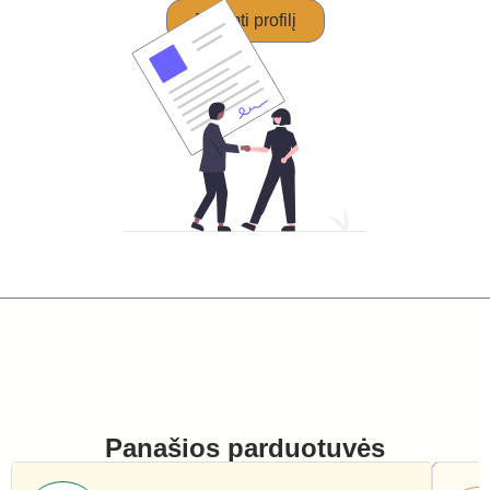
Perimti profilį
Panašios parduotuvės