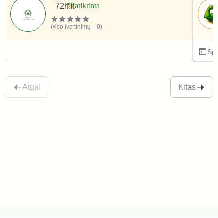
72h.lt
(viso įvertinimų – 0)
Sportas ir laisvalaikis
Spo
Atgal
Kitas