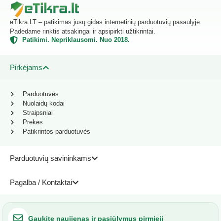
eTikra.LT – patikimas jūsų gidas internetinių parduotuvių pasaulyje.
Padedame rinktis atsakingai ir apsipirkti užtikrintai.
Patikimi. Nepriklausomi. Nuo 2018.
Pirkėjams
Parduotuvės
Nuolaidų kodai
Straipsniai
Prekės
Patikrintos parduotuvės
Parduotuvių savininkams
Pagalba / Kontaktai
Gaukite naujienas ir pasiūlymus pirmieji