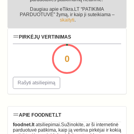
Daugiau apie eTikra.LT “PATIKIMA
PARDUOTUVĖ” žymą, ir kaip ji suteikiama –
skaityti
.
PIRKĖJŲ VERTINIMAS
0
Rašyti atsiliepimą
APIE FOODNET.LT
foodnet.lt
atsiliepimai.Sužinokite, ar ši internetinė
parduotuvė patikima, kaip ją vertina pirkėjai ir kokią