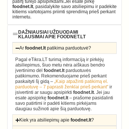
patirtį turėjo apsipirkdami.Jei esate pirkę
foodnet.lt
, pasidalykite savo atsiliepimu ir padėkite
kitiems vartotojams priimti sprendimą prieš perkant
internetu.
DAŽNIAUSIAI UŽDUODAMI
KLAUSIMAI APIE FOODNET.LT
Ar
foodnet.lt
patikima parduotuvė?
Pagal eTikra.LT turimą informaciją ir pirkėjų
atsiliepimus, šiuo metu nėra aiškaus bendro
įvertinimo dėl
foodnet.lt
parduotuvės
patikimumo. Rekomenduojame prieš perkant
paskaityti šį gidą –
„Kaip atpažinti patikimą el.
parduotuvę – 7 paprasti ženklai prieš perkant“
ir
įsivertinti ar saugu apsipirkti
foodnet.lt
. Jei jau
esate apsipirkę
foodnet.lt
– prašome pasidalinti
savo patirtimi ir padėti kitiems pirkėjams
daugiau sužinoti apie šią parduotuvę.
Kiek yra atsiliepimų apie
foodnet.lt
?