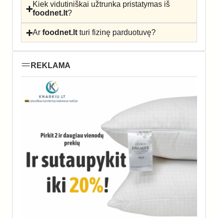
Kiek vidutiniškai užtrunka pristatymas iš
foodnet.lt
?
Ar
foodnet.lt
turi fizinę parduotuvę?
REKLAMA