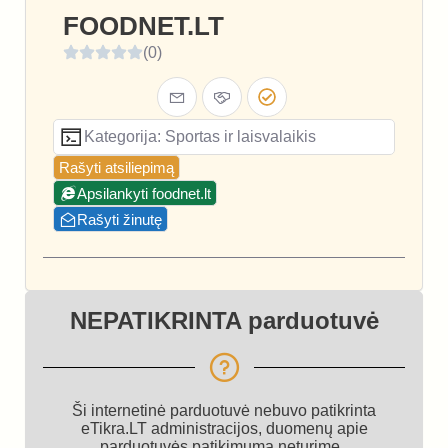
FOODNET.LT
(0)
Kategorija: Sportas ir laisvalaikis
Rašyti atsiliepimą
Apsilankyti foodnet.lt
Rašyti žinutę
NEPATIKRINTA parduotuvė
Ši internetinė parduotuvė nebuvo patikrinta
eTikra.LT administracijos, duomenų apie
parduotuvės patikimumą neturime.