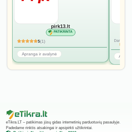
pirk13.lt
PATIKRINTA
Dar nėra at
5
(1)
Rašyti p
Apranga ir avalynė
Aprang
eTikra.LT – patikimas jūsų gidas internetinių parduotuvių pasaulyje.
Padedame rinktis atsakingai ir apsipirkti užtikrintai.