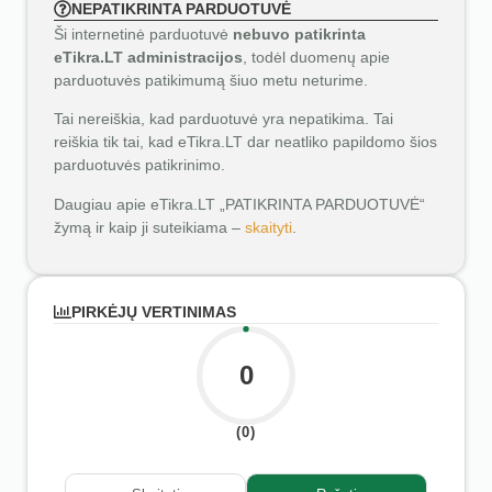
NEPATIKRINTA PARDUOTUVĖ
Ši internetinė parduotuvė
nebuvo patikrinta
eTikra.LT administracijos
, todėl duomenų apie
parduotuvės patikimumą šiuo metu neturime.
Tai nereiškia, kad parduotuvė yra nepatikima. Tai
reiškia tik tai, kad eTikra.LT dar neatliko papildomo šios
parduotuvės patikrinimo.
Daugiau apie eTikra.LT „PATIKRINTA PARDUOTUVĖ“
žymą ir kaip ji suteikiama –
skaityti
.
PIRKĖJŲ VERTINIMAS
0
(0)