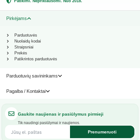
Patikimi. Nepriklausomi. Nuo 2018.
Pirkėjams
Parduotuvės
Nuolaidų kodai
Straipsniai
Prekės
Patikrintos parduotuvės
Parduotuvių savininkams
Pagalba / Kontaktai
Gaukite naujienas ir pasiūlymus pirmieji
Tik naudingi pasiūlymai ir naujienos.
Prenumeruoti