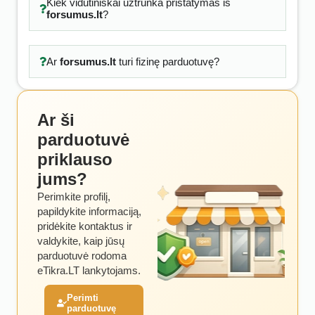
Kiek vidutiniškai užtrunka pristatymas iš
forsumus.lt
?
Ar
forsumus.lt
turi fizinę parduotuvę?
Ar ši
parduotuvė
priklauso
jums?
Perimkite profilį,
papildykite informaciją,
pridėkite kontaktus ir
valdykite, kaip jūsų
parduotuvė rodoma
eTikra.LT lankytojams.
Perimti
parduotuvę