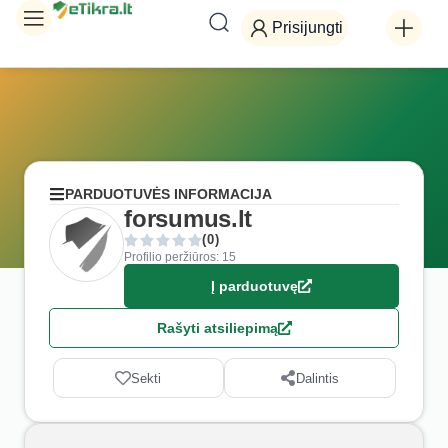
Prisijungti
PARDUOTUVĖS INFORMACIJA
forsumus.lt
(0)
Profilio peržiūros: 15
Į parduotuvę
Rašyti atsiliepimą
Sekti
Dalintis