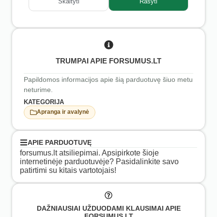
Skaityti
Rašyti
TRUMPAI APIE FORSUMUS.LT
Papildomos informacijos apie šią parduotuvę šiuo metu
neturime.
KATEGORIJA
Apranga ir avalynė
APIE PARDUOTUVĘ
forsumus.lt atsiliepimai. Apsipirkote šioje
internetinėje parduotuvėje? Pasidalinkite savo
patirtimi su kitais vartotojais!
DAŽNIAUSIAI UŽDUODAMI KLAUSIMAI APIE
FORSUMUS.LT