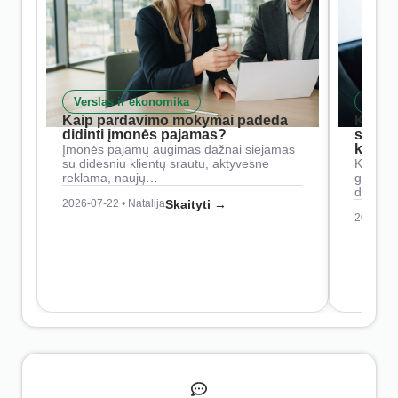
Verslas ir ekonomika
Skait
Kaip pardavimo mokymai padeda
Kaip 
didinti įmonės pajamas?
siste
konkur
Įmonės pajamų augimas dažnai siejamas
su didesniu klientų srautu, aktyvesne
Konkure
reklama, naujų…
geresnė
didesn
2026-07-22 • Natalija
Skaityti →
2026-07-