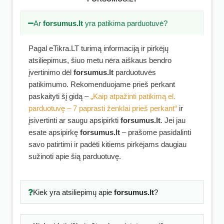
Ar
forsumus.lt
yra patikima parduotuvė?
Pagal eTikra.LT turimą informaciją ir pirkėjų
atsiliepimus, šiuo metu nėra aiškaus bendro
įvertinimo dėl
forsumus.lt
parduotuvės
patikimumo. Rekomenduojame prieš perkant
paskaityti šį gidą –
„Kaip atpažinti patikimą el.
parduotuvę – 7 paprasti ženklai prieš perkant“
ir
įsivertinti ar saugu apsipirkti
forsumus.lt
. Jei jau
esate apsipirkę
forsumus.lt
– prašome pasidalinti
savo patirtimi ir padėti kitiems pirkėjams daugiau
sužinoti apie šią parduotuvę.
Kiek yra atsiliepimų apie
forsumus.lt
?