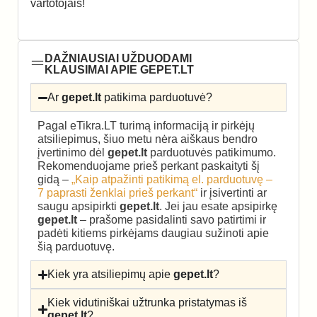
vartotojais!
DAŽNIAUSIAI UŽDUODAMI
KLAUSIMAI APIE GEPET.LT
Ar
gepet.lt
patikima parduotuvė?
Pagal eTikra.LT turimą informaciją ir pirkėjų
atsiliepimus, šiuo metu nėra aiškaus bendro
įvertinimo dėl
gepet.lt
parduotuvės patikimumo.
Rekomenduojame prieš perkant paskaityti šį
gidą –
„Kaip atpažinti patikimą el. parduotuvę –
7 paprasti ženklai prieš perkant“
ir įsivertinti ar
saugu apsipirkti
gepet.lt
. Jei jau esate apsipirkę
gepet.lt
– prašome pasidalinti savo patirtimi ir
padėti kitiems pirkėjams daugiau sužinoti apie
šią parduotuvę.
Kiek yra atsiliepimų apie
gepet.lt
?
Kiek vidutiniškai užtrunka pristatymas iš
gepet.lt
?