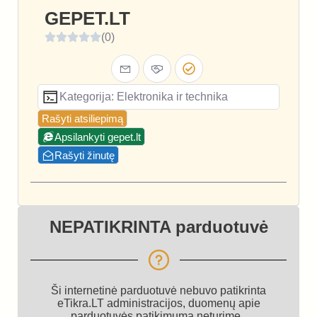
GEPET.LT
(0)
Kategorija: Elektronika ir technika
Rašyti atsiliepimą
Apsilankyti gepet.lt
Rašyti žinutę
NEPATIKRINTA parduotuvė
Ši internetinė parduotuvė nebuvo patikrinta
eTikra.LT administracijos, duomenų apie
parduotuvės patikimumą neturime.