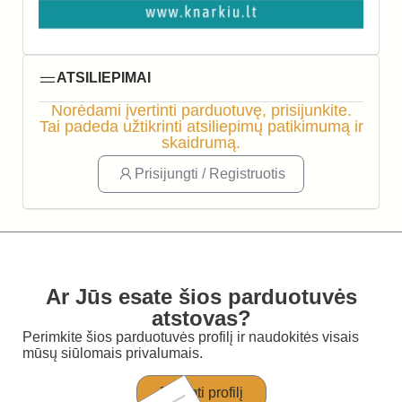
ATSILIEPIMAI
Norėdami įvertinti parduotuvę, prisijunkite.
Tai padeda užtikrinti atsiliepimų patikimumą ir
skaidrumą.
Prisijungti / Registruotis
Ar Jūs esate šios parduotuvės
atstovas?
Perimkite šios parduotuvės profilį ir naudokitės visais
mūsų siūlomais privalumais.
Perimti profilį