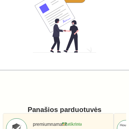
Panašios parduotuvės
premiumnamai.lt