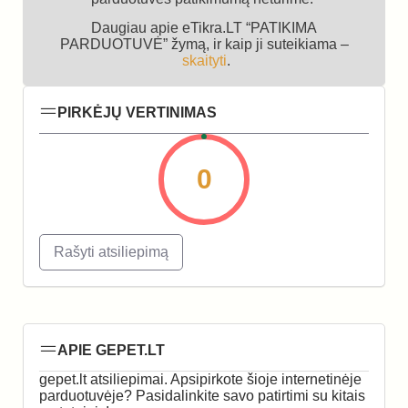
Daugiau apie eTikra.LT “PATIKIMA
PARDUOTUVĖ” žymą, ir kaip ji suteikiama –
skaityti
.
PIRKĖJŲ VERTINIMAS
0
Rašyti atsiliepimą
APIE GEPET.LT
gepet.lt atsiliepimai. Apsipirkote šioje internetinėje
parduotuvėje? Pasidalinkite savo patirtimi su kitais