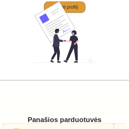
Perimti profilį
Panašios parduotuvės