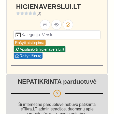
HIGIENAVERSLUI.LT
(0)
Kategorija: Verslui
Rašyti atsiliepimą
Apsilankyti higienaverslui.lt
Rašyti žinutę
NEPATIKRINTA parduotuvė
Ši internetinė parduotuvė nebuvo patikrinta
eTikra.LT administracijos, duomenų apie
parduotuvės patikimumą neturime.