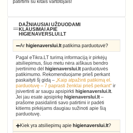
patirtimi su kitais vartotojais!
DAŽNIAUSIAI UŽDUODAMI
KLAUSIMAI APIE
HIGIENAVERSLUI.LT
Ar
higienaverslui.lt
patikima parduotuvė?
Pagal eTikra.LT turimą informaciją ir pirkėjų
atsiliepimus, šiuo metu nėra aiškaus bendro
įvertinimo dėl
higienaverslui.lt
parduotuvės
patikimumo. Rekomenduojame prieš perkant
paskaityti šį gidą –
„Kaip atpažinti patikimą el.
parduotuvę – 7 paprasti ženklai prieš perkant“
ir
įsivertinti ar saugu apsipirkti
higienaverslui.lt
.
Jei jau esate apsipirkę
higienaverslui.lt
–
prašome pasidalinti savo patirtimi ir padėti
kitiems pirkėjams daugiau sužinoti apie šią
parduotuvę.
Kiek yra atsiliepimų apie
higienaverslui.lt
?