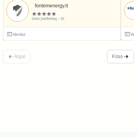
fontemenergy.lt
(viso įvertinimų – 0)
Verslui
Ver
Atgal
Kitas