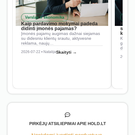
Verslas ir ekonomika
Skait
Kaip pardavimo mokymai padeda
Kaip 
didinti įmonės pajamas?
siste
konkur
Įmonės pajamų augimas dažnai siejamas
su didesniu klientų srautu, aktyvesne
Konkure
reklama, naujų…
geresnė
didesn
2026-07-22 • Natalija
Skaityti →
2026-07-
PIRKĖJŲ ATSILIEPIMAI APIE HOLD.LT