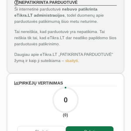
NEPATIKRINTA PARDUOTUVĖ
Ši internetinė parduotuvė
nebuvo patikrinta
eTikra.LT administracijos
, todėl duomenų apie
parduotuvės patikimumą šiuo metu neturime.
Tai nereiškia, kad parduotuvė yra nepatikima. Tai
reiškia tik tai, kad eTikra.LT dar neatliko papildomo šios
parduotuvės patikrinimo.
Daugiau apie eTikra.LT „PATIKRINTA PARDUOTUVĖ“
žymą ir kaip ji suteikiama –
skaityti
.
PIRKĖJŲ VERTINIMAS
0
(0)