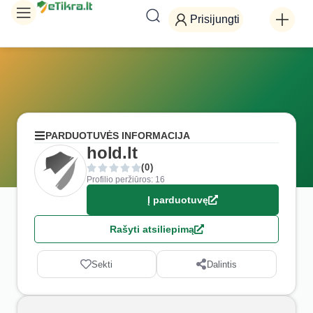
Prisijungti
PARDUOTUVĖS INFORMACIJA
hold.lt
(0)
Profilio peržiūros: 16
Į parduotuvę
Rašyti atsiliepimą
Sekti
Dalintis