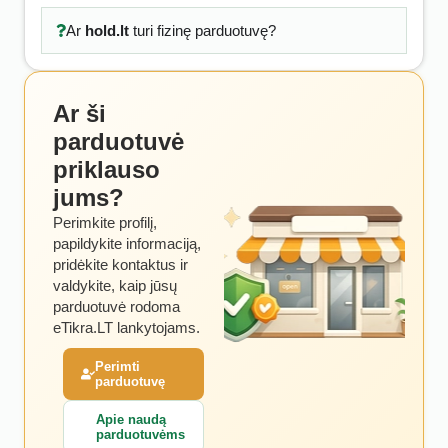
Ar
hold.lt
turi fizinę parduotuvę?
Ar ši
parduotuvė
priklauso
jums?
Perimkite profilį,
papildykite informaciją,
pridėkite kontaktus ir
valdykite, kaip jūsų
parduotuvė rodoma
eTikra.LT lankytojams.
Perimti
parduotuvę
Apie naudą
parduotuvėms