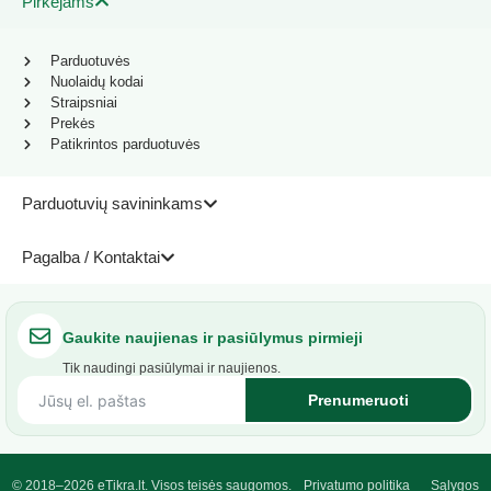
Pirkėjams
Parduotuvės
Nuolaidų kodai
Straipsniai
Prekės
Patikrintos parduotuvės
Parduotuvių savininkams
Pagalba / Kontaktai
Gaukite naujienas ir pasiūlymus pirmieji
Tik naudingi pasiūlymai ir naujienos.
Prenumeruoti
© 2018–2026 eTikra.lt. Visos teisės saugomos.
Privatumo politika
Sąlygos