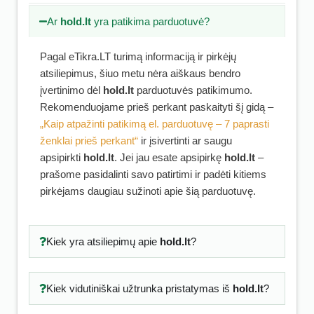
Ar
hold.lt
yra patikima parduotuvė?
Pagal eTikra.LT turimą informaciją ir pirkėjų
atsiliepimus, šiuo metu nėra aiškaus bendro
įvertinimo dėl
hold.lt
parduotuvės patikimumo.
Rekomenduojame prieš perkant paskaityti šį gidą –
„Kaip atpažinti patikimą el. parduotuvę – 7 paprasti
ženklai prieš perkant“
ir įsivertinti ar saugu
apsipirkti
hold.lt
. Jei jau esate apsipirkę
hold.lt
–
prašome pasidalinti savo patirtimi ir padėti kitiems
pirkėjams daugiau sužinoti apie šią parduotuvę.
Kiek yra atsiliepimų apie
hold.lt
?
Kiek vidutiniškai užtrunka pristatymas iš
hold.lt
?