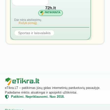
72h.lt
PATIKRINTA
Dar nėra atsiliepimų.
Rašyti pirmąjį.
Sportas ir laisvalaikis
eTikra.LT – patikimas jūsų gidas internetinių parduotuvių pasaulyje.
Padedame rinktis atsakingai ir apsipirkti užtikrintai.
Patikimi. Nepriklausomi. Nuo 2018.