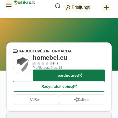
Prisijungti
PARDUOTUVĖS INFORMACIJA
homebel.eu
(0)
Profilio peržiūros: 18
Į parduotuvę
Rašyti atsiliepimą
Sekti
Dalintis