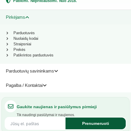
Patikimi. Nepriklausomi. Nuo 2018.
Pirkėjams
Parduotuvės
Nuolaidų kodai
Straipsniai
Prekės
Patikrintos parduotuvės
Parduotuvių savininkams
Pagalba / Kontaktai
Gaukite naujienas ir pasiūlymus pirmieji
Tik naudingi pasiūlymai ir naujienos.
Prenumeruoti