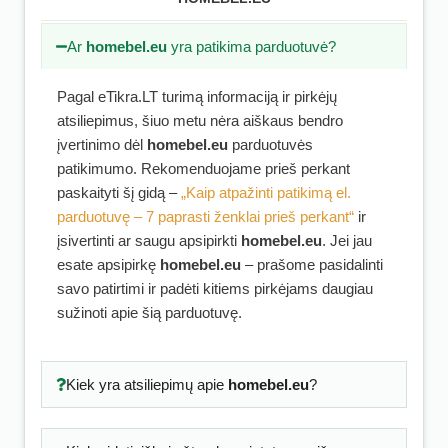
Ar
homebel.eu
yra patikima parduotuvė?
Pagal eTikra.LT turimą informaciją ir pirkėjų
atsiliepimus, šiuo metu nėra aiškaus bendro
įvertinimo dėl
homebel.eu
parduotuvės
patikimumo. Rekomenduojame prieš perkant
paskaityti šį gidą –
„Kaip atpažinti patikimą el.
parduotuvę – 7 paprasti ženklai prieš perkant“
ir
įsivertinti ar saugu apsipirkti
homebel.eu
. Jei jau
esate apsipirkę
homebel.eu
– prašome pasidalinti
savo patirtimi ir padėti kitiems pirkėjams daugiau
sužinoti apie šią parduotuvę.
Kiek yra atsiliepimų apie
homebel.eu
?