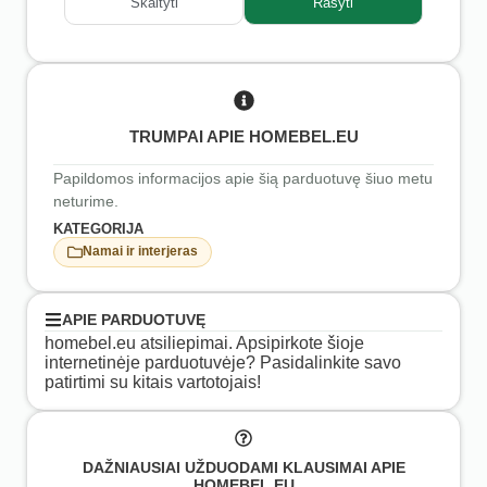
Skaityti
Rašyti
TRUMPAI APIE HOMEBEL.EU
Papildomos informacijos apie šią parduotuvę šiuo metu
neturime.
KATEGORIJA
Namai ir interjeras
APIE PARDUOTUVĘ
homebel.eu atsiliepimai. Apsipirkote šioje
internetinėje parduotuvėje? Pasidalinkite savo
patirtimi su kitais vartotojais!
DAŽNIAUSIAI UŽDUODAMI KLAUSIMAI APIE
HOMEBEL.EU