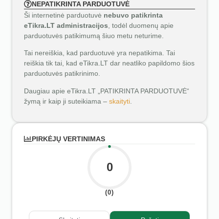
NEPATIKRINTA PARDUOTUVĖ
Ši internetinė parduotuvė
nebuvo patikrinta
eTikra.LT administracijos
, todėl duomenų apie
parduotuvės patikimumą šiuo metu neturime.
Tai nereiškia, kad parduotuvė yra nepatikima. Tai
reiškia tik tai, kad eTikra.LT dar neatliko papildomo šios
parduotuvės patikrinimo.
Daugiau apie eTikra.LT „PATIKRINTA PARDUOTUVĖ“
žymą ir kaip ji suteikiama –
skaityti
.
PIRKĖJŲ VERTINIMAS
0
(0)