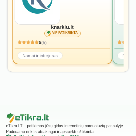
knarkiu.lt
VIP PATIKRINTA
5
(5)
Namai ir interjeras
Namai i
eTikra.LT – patikimas jūsų gidas internetinių parduotuvių pasaulyje.
Padedame rinktis atsakingai ir apsipirkti užtikrintai.