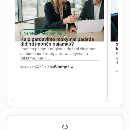
Verslas ir ekonomika
Skait
Kaip pardavimo mokymai padeda
Kaip 
didinti įmonės pajamas?
siste
konkur
Įmonės pajamų augimas dažnai siejamas
su didesniu klientų srautu, aktyvesne
Konkure
reklama, naujų…
geresnė
didesn
2026-07-22 • Natalija
Skaityti →
2026-07-