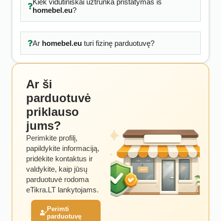
Kiek vidutiniškai užtrunka pristatymas iš
homebel.eu
?
Ar
homebel.eu
turi fizinę parduotuvę?
Ar ši
parduotuvė
priklauso
jums?
Perimkite profilį,
papildykite informaciją,
pridėkite kontaktus ir
valdykite, kaip jūsų
parduotuvė rodoma
eTikra.LT lankytojams.
Perimti
parduotuvę