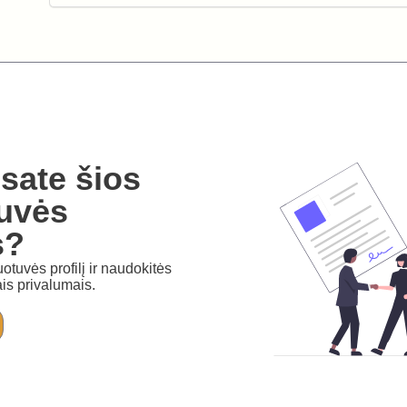
sate šios
uvės
s?
otuvės profilį ir naudokitės
is privalumais.