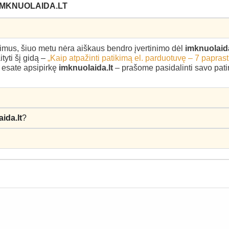
IMKNUOLAIDA.LT
epimus, šiuo metu nėra aiškaus bendro įvertinimo dėl
imknuolaida
yti šį gidą –
„Kaip atpažinti patikimą el. parduotuvę – 7 paprast
u esate apsipirkę
imknuolaida.lt
– prašome pasidalinti savo patirt
ida.lt
?