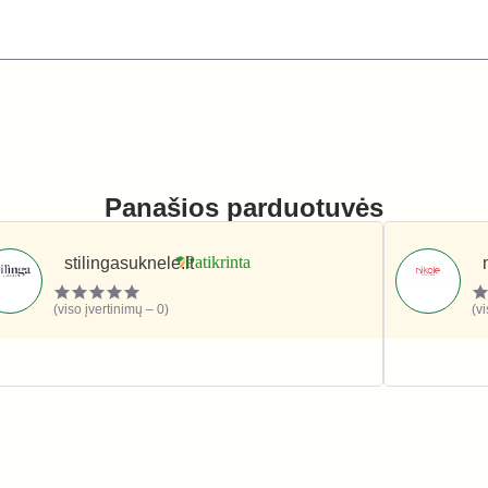
Panašios parduotuvės
stilingasuknele.lt
(viso įvertinimų – 0)
(v
Apranga ir avalynė
Apranga i