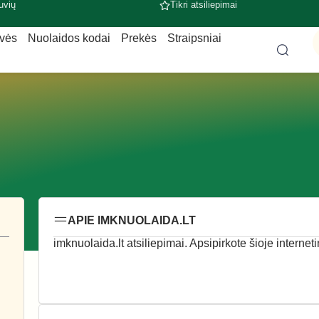
uvių
Tikri atsiliepimai
uvės
Nuolaidos kodai
Prekės
Straipsniai
APIE IMKNUOLAIDA.LT
imknuolaida.lt atsiliepimai. Apsipirkote šioje internet