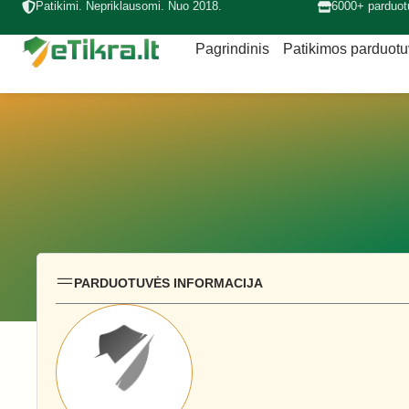
Patikimi. Nepriklausomi. Nuo 2018.
6000+ parduot
Pagrindinis
Patikimos parduot
PARDUOTUVĖS INFORMACIJA