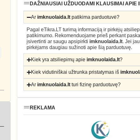
DAŽNIAUSIAI UŽDUODAMI KLAUSIMAI APIE 
Ar
imknuolaida.lt
patikima parduotuvė?
Pagal eTikra.LT turimą informaciją ir pirkėjų atsili
patikimumo. Rekomenduojame prieš perkant paskait
įsivertinti ar saugu apsipirkti
imknuolaida.lt
. Jei ja
pirkėjams daugiau sužinoti apie šią parduotuvę.
Kiek yra atsiliepimų apie
imknuolaida.lt
?
Kiek vidutiniškai užtrunka pristatymas iš
imknuola
Ar
imknuolaida.lt
turi fizinę parduotuvę?
REKLAMA