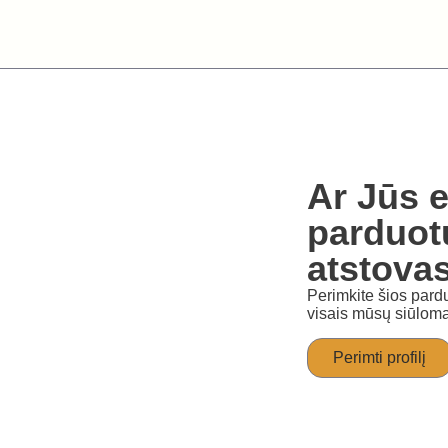
Ar Jūs e
parduot
atstova
Perimkite šios pardu
visais mūsų siūloma
Perimti profilį