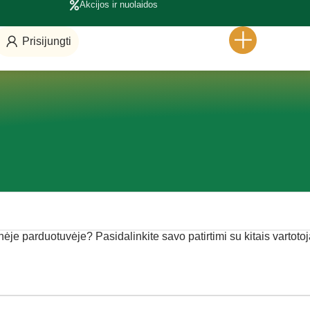
Akcijos ir nuolaidos
Prisijungti
inėje parduotuvėje? Pasidalinkite savo patirtimi su kitais vartotoj