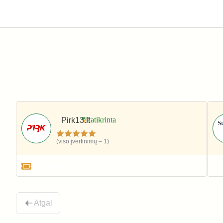
Pirk13.lt
(viso įvertinimų – 1)
Apranga ir avalynė
Atgal