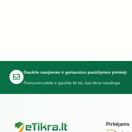
Gaukite naujienas ir geriausius pasiūlymus pirmieji
Prenumeruokite ir gaukite tik tai, kas tikrai naudinga.
Pirkėjams