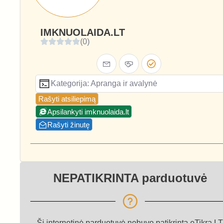
IMKNUOLAIDA.LT
(0)
Kategorija: Apranga ir avalynė
Rašyti atsiliepimą
Apsilankyti imknuolaida.lt
Rašyti žinutę
NEPATIKRINTA parduotuvė
Ši internetinė parduotuvė nebuvo patikrinta eTikra.LT