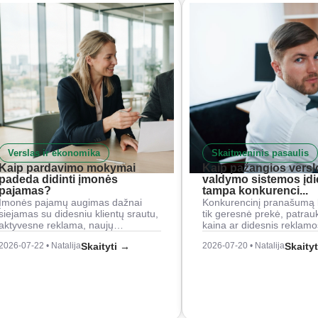
Verslas ir ekonomika
Skaitmeninis pasaulis
Kaip pardavimo mokymai
Kaip pažangios versl
padeda didinti įmonės
valdymo sistemos įd
pajamas?
tampa konkurenci...
Įmonės pajamų augimas dažnai
Konkurencinį pranašumą 
siejamas su didesniu klientų srautu,
tik geresnė prekė, patrau
aktyvesne reklama, naujų…
kaina ar didesnis reklam
2026-07-22 • Natalija
Skaityti →
2026-07-20 • Natalija
Skaity