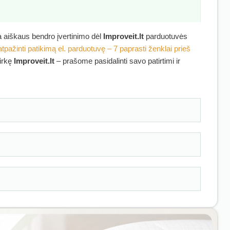
ra aiškaus bendro įvertinimo dėl
Improveit.lt
parduotuvės
atpažinti patikimą el. parduotuvę – 7 paprasti ženklai prieš
pirkę
Improveit.lt
– prašome pasidalinti savo patirtimi ir