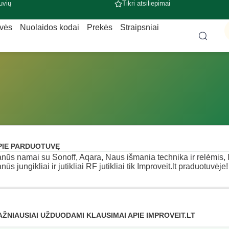
uvių
Tikri atsiliepimai
uvės
Nuolaidos kodai
Prekės
Straipsniai
PIE PARDUOTUVĘ
nūs namai su Sonoff, Aqara, Naus išmania technika ir relėmis
nūs jungikliai ir jutikliai RF jutikliai tik Improveit.lt praduotuvėje!
AŽNIAUSIAI UŽDUODAMI KLAUSIMAI APIE IMPROVEIT.LT