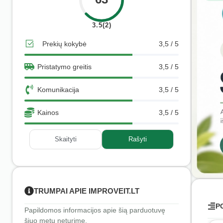
3.5(2)
Prekių kokybė
3,5 / 5
Pristatymo greitis
3,5 / 5
Komunikacija
3,5 / 5
Kainos
3,5 / 5
Skaityti
Rašyti
TRUMPAI APIE IMPROVEIT.LT
P
Papildomos informacijos apie šią parduotuvę
šiuo metu neturime.