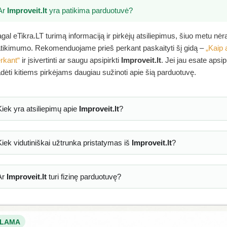
Ar
Improveit.lt
yra patikima parduotuvė?
gal eTikra.LT turimą informaciją ir pirkėjų atsiliepimus, šiuo metu nė
tikimumo. Rekomenduojame prieš perkant paskaityti šį gidą –
„Kaip 
rkant“
ir įsivertinti ar saugu apsipirkti
Improveit.lt
. Jei jau esate apsi
dėti kitiems pirkėjams daugiau sužinoti apie šią parduotuvę.
Kiek yra atsiliepimų apie
Improveit.lt
?
Kiek vidutiniškai užtrunka pristatymas iš
Improveit.lt
?
Ar
Improveit.lt
turi fizinę parduotuvę?
LAMA