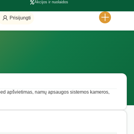
Akcijos ir nuolaidos
Prisijungti
, led apšvietimas, namų apsaugos sistemos kameros,