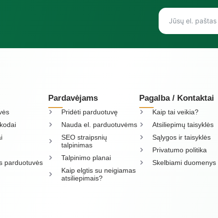
Pardavėjams
Pagalba / Kontaktai
vės
Pridėti parduotuvę
Kaip tai veikia?
kodai
Nauda el. parduotuvėms
Atsiliepimų taisyklės
i
SEO straipsnių
Sąlygos ir taisyklės
talpinimas
Privatumo politika
Talpinimo planai
os parduotuvės
Skelbiami duomenys
Kaip elgtis su neigiamas
atsiliepimais?