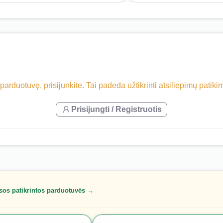
 parduotuvę, prisijunkite. Tai padeda užtikrinti atsiliepimų patik
Prisijungti / Registruotis
sos patikrintos parduotuvės →