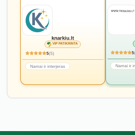
knarkiu.lt
VIP PATIKRINTA
5
5
(5)
Namai ir i
Namai ir interjeras