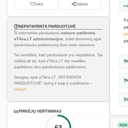
Sekti
Dalintis
Pa
NEPATIKRINTA PARDUOTUVĖ
pa
Ši internetinė parduotuvė
nebuvo patikrinta
pe
eTikra.LT administracijos
, todėl duomenų apie
pa
parduotuvės patikimumą šiuo metu neturime.
Tai nereiškia, kad parduotuvė yra nepatikima. Tai
reiškia tik tai, kad eTikra.LT dar neatliko
papildomo šios parduotuvės patikrinimo.
Daugiau apie eTikra.LT „PATIKRINTA
PARDUOTUVĖ“ žymą ir kaip ji suteikiama –
skaityti
.
PIRKĖJŲ VERTINIMAS
REK
63