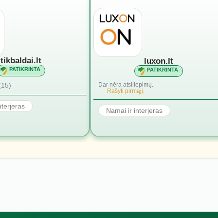
tikbaldai.lt
luxon.lt
PATIKRINTA
PATIKRINTA
(15)
Dar nėra atsiliepimų.
Rašyti pirmąjį.
nterjeras
Namai ir interjeras