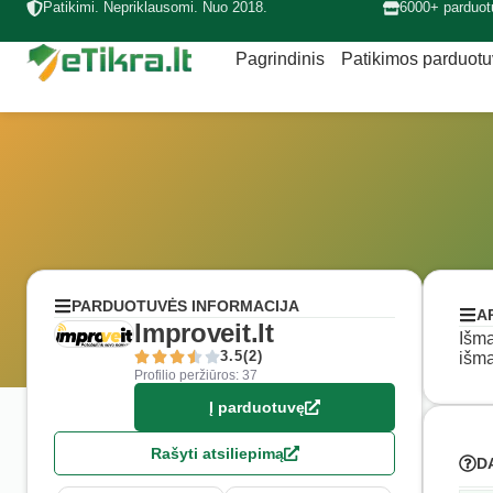
Patikimi. Nepriklausomi. Nuo 2018.
6000+ parduot
Pagrindinis
Patikimos parduot
PARDUOTUVĖS INFORMACIJA
A
Improveit.lt
Išma
3.5(2)
išma
Profilio peržiūros: 37
Į parduotuvę
Rašyti atsiliepimą
D