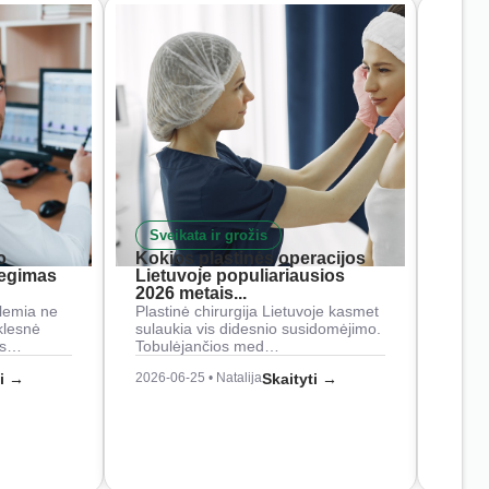
Sveikata ir grožis
Nam
o
Kokios plastinės operacijos
Į ką 
iegimas
Lietuvoje populiariausios
rank
2026 metais...
Rankš
lemia ne
Plastinė chirurgija Lietuvoje kasmet
naudo
klesnė
sulaukia vis didesnio susidomėjimo.
Juos
os…
Tobulėjančios med…
2026-0
ti →
2026-06-25 • Natalija
Skaityti →