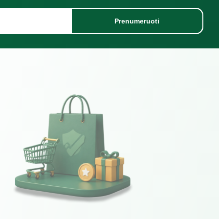
Prenumeruoti