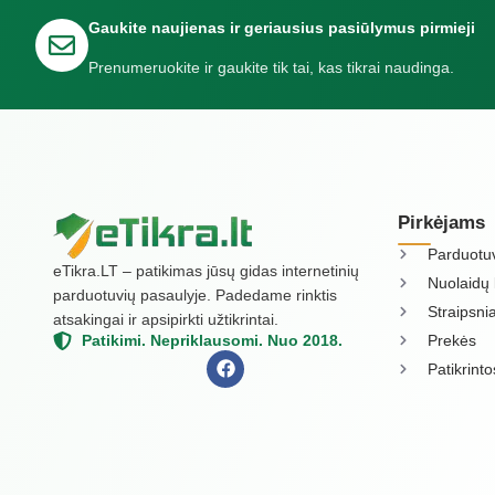
Gaukite naujienas ir geriausius pasiūlymus pirmieji
Prenumeruokite ir gaukite tik tai, kas tikrai naudinga.
Pirkėjams
Parduotu
eTikra.LT – patikimas jūsų gidas internetinių
Nuolaidų 
parduotuvių pasaulyje. Padedame rinktis
Straipsnia
atsakingai ir apsipirkti užtikrintai.
Prekės
Patikimi. Nepriklausomi. Nuo 2018.
Patikrint