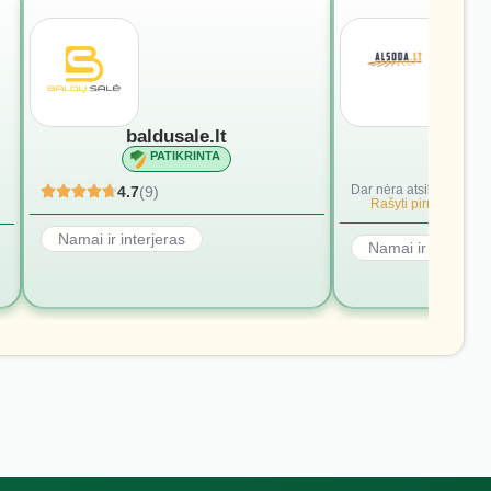
baldusale.lt
alsod
PATIKRINTA
PATI
Dar nėra atsiliepimų.
4.7
(9)
Rašyti pirmąjį.
Namai ir interjeras
Namai ir interjera