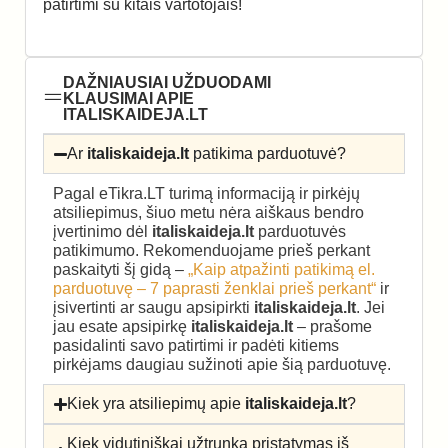
patirtimi su kitais vartotojais!
DAŽNIAUSIAI UŽDUODAMI
KLAUSIMAI APIE
ITALISKAIDEJA.LT
Ar
italiskaideja.lt
patikima parduotuvė?
Pagal eTikra.LT turimą informaciją ir pirkėjų
atsiliepimus, šiuo metu nėra aiškaus bendro
įvertinimo dėl
italiskaideja.lt
parduotuvės
patikimumo. Rekomenduojame prieš perkant
paskaityti šį gidą –
„Kaip atpažinti patikimą el.
parduotuvę – 7 paprasti ženklai prieš perkant“
ir
įsivertinti ar saugu apsipirkti
italiskaideja.lt
. Jei
jau esate apsipirkę
italiskaideja.lt
– prašome
pasidalinti savo patirtimi ir padėti kitiems
pirkėjams daugiau sužinoti apie šią parduotuvę.
Kiek yra atsiliepimų apie
italiskaideja.lt
?
Kiek vidutiniškai užtrunka pristatymas iš