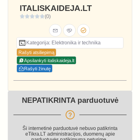
ITALISKAIDEJA.LT
(0)
Kategorija: Elektronika ir technika
Rašyti atsiliepimą
Apsilankyti italiskaideja.lt
Rašyti žinutę
NEPATIKRINTA parduotuvė
Ši internetinė parduotuvė nebuvo patikrinta
eTikra.LT administracijos, duomenų apie
parduotuvės patikimumą neturime.