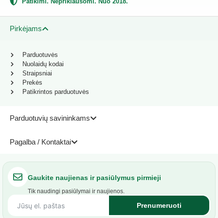
Patikimi. Nepriklausomi. Nuo 2018.
Pirkėjams
Parduotuvės
Nuolaidų kodai
Straipsniai
Prekės
Patikrintos parduotuvės
Parduotuvių savininkams
Pagalba / Kontaktai
Gaukite naujienas ir pasiūlymus pirmieji
Tik naudingi pasiūlymai ir naujienos.
Prenumeruoti