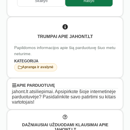
Skaityti
Rašyti
TRUMPAI APIE JAHONT.LT
Papildomos informacijos apie šią parduotuvę šiuo metu
neturime.
KATEGORIJA
Apranga ir avalynė
APIE PARDUOTUVĘ
jahont.lt atsiliepimai. Apsipirkote šioje internetinėje
parduotuvėje? Pasidalinkite savo patirtimi su kitais
vartotojais!
DAŽNIAUSIAI UŽDUODAMI KLAUSIMAI APIE
JAHONT.LT