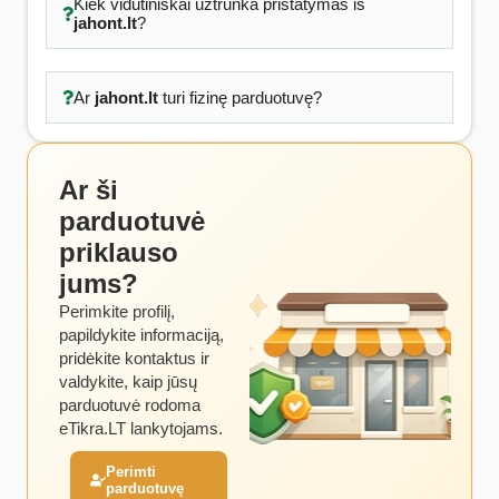
Kiek vidutiniškai užtrunka pristatymas iš
jahont.lt
?
Ar
jahont.lt
turi fizinę parduotuvę?
Ar ši
parduotuvė
priklauso
jums?
Perimkite profilį,
papildykite informaciją,
pridėkite kontaktus ir
valdykite, kaip jūsų
parduotuvė rodoma
eTikra.LT lankytojams.
Perimti
parduotuvę