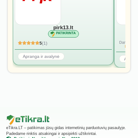
pirk13.lt
PATIKRINTA
Dar nėra at
5
(1)
Rašyti p
Apranga ir avalynė
Aprang
eTikra.LT – patikimas jūsų gidas internetinių parduotuvių pasaulyje.
Padedame rinktis atsakingai ir apsipirkti užtikrintai.