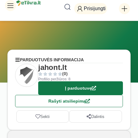
Prisijungti
PARDUOTUVĖS INFORMACIJA
jahont.lt
(0)
Profilio peržiūros: 8
Į parduotuvę
Rašyti atsiliepimą
Sekti
Dalintis