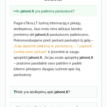
Ar
jahont.lt
yra patikima parduotuvė?
Pagal eTikra.LT turimą informaciją ir pirkėjų
atsiliepimus, šiuo metu nėra aiškaus bendro
įvertinimo dėl
jahont.lt
parduotuvės patikimumo.
Rekomenduojame prieš perkant paskaityti šį gidą –
„Kaip atpažinti patikimą el. parduotuvę – 7 paprasti
ženklai prieš perkant“
ir įsivertinti ar saugu
apsipirkti
jahont.lt
. Jei jau esate apsipirkę
jahont.lt
– prašome pasidalinti savo patirtimi ir padėti
kitiems pirkėjams daugiau sužinoti apie šią
parduotuvę.
Kiek yra atsiliepimų apie
jahont.lt
?