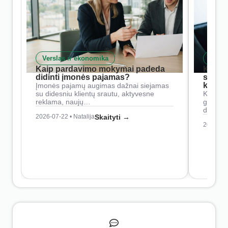
Verslas ir ekonomika
Skait
Kaip pardavimo mokymai padeda
Kaip 
didinti įmonės pajamas?
siste
konkur
Įmonės pajamų augimas dažnai siejamas
su didesniu klientų srautu, aktyvesne
Konkure
reklama, naujų…
geresnė
didesn
2026-07-22 • Natalija
Skaityti →
2026-07-