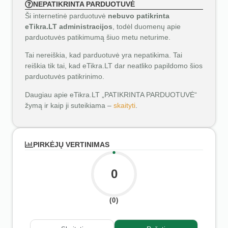
NEPATIKRINTA PARDUOTUVĖ
Ši internetinė parduotuvė
nebuvo patikrinta
eTikra.LT administracijos
, todėl duomenų apie
parduotuvės patikimumą šiuo metu neturime.
Tai nereiškia, kad parduotuvė yra nepatikima. Tai
reiškia tik tai, kad eTikra.LT dar neatliko papildomo šios
parduotuvės patikrinimo.
Daugiau apie eTikra.LT „PATIKRINTA PARDUOTUVĖ“
žymą ir kaip ji suteikiama –
skaityti
.
PIRKĖJŲ VERTINIMAS
0
(0)