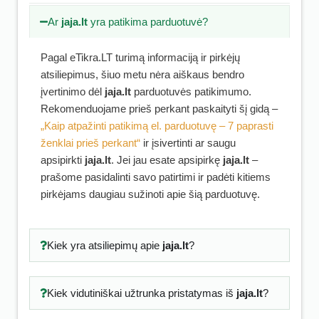
Ar
jaja.lt
yra patikima parduotuvė?
Pagal eTikra.LT turimą informaciją ir pirkėjų
atsiliepimus, šiuo metu nėra aiškaus bendro
įvertinimo dėl
jaja.lt
parduotuvės patikimumo.
Rekomenduojame prieš perkant paskaityti šį gidą –
„Kaip atpažinti patikimą el. parduotuvę – 7 paprasti
ženklai prieš perkant“
ir įsivertinti ar saugu
apsipirkti
jaja.lt
. Jei jau esate apsipirkę
jaja.lt
–
prašome pasidalinti savo patirtimi ir padėti kitiems
pirkėjams daugiau sužinoti apie šią parduotuvę.
Kiek yra atsiliepimų apie
jaja.lt
?
Kiek vidutiniškai užtrunka pristatymas iš
jaja.lt
?