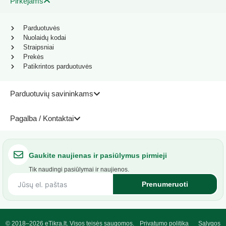
Pirkėjams
Parduotuvės
Nuolaidų kodai
Straipsniai
Prekės
Patikrintos parduotuvės
Parduotuvių savininkams
Pagalba / Kontaktai
Gaukite naujienas ir pasiūlymus pirmieji
Tik naudingi pasiūlymai ir naujienos.
Prenumeruoti
© 2018–2026 eTikra.lt. Visos teisės saugomos.
Privatumo politika
Sąlygos