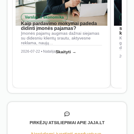
Verslas ir ekonomika
Skait
Kaip pardavimo mokymai padeda
Kaip 
didinti įmonės pajamas?
siste
konkur
Įmonės pajamų augimas dažnai siejamas
su didesniu klientų srautu, aktyvesne
Konkure
reklama, naujų…
geresnė
didesn
2026-07-22 • Natalija
Skaityti →
2026-07-
PIRKĖJŲ ATSILIEPIMAI APIE JAJA.LT