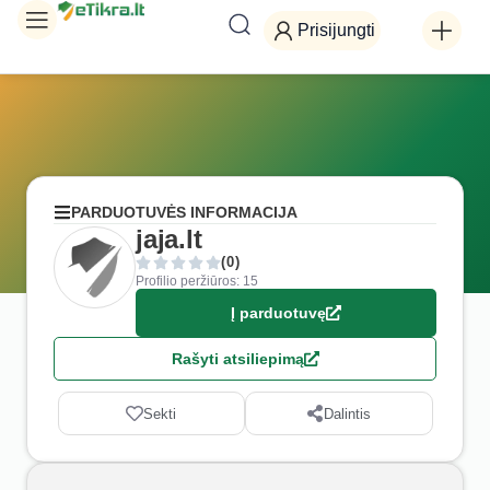
Prisijungti
PARDUOTUVĖS INFORMACIJA
jaja.lt
(0)
Profilio peržiūros: 15
Į parduotuvę
Rašyti atsiliepimą
Sekti
Dalintis