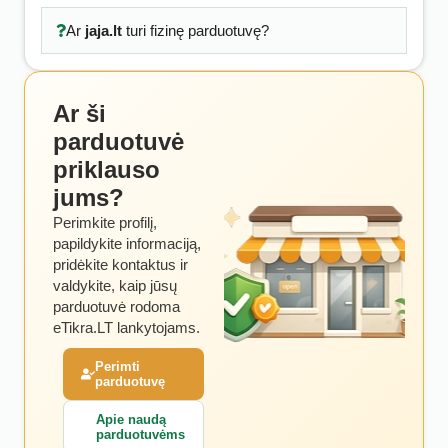
Ar
jaja.lt
turi fizinę parduotuvę?
Ar ši
parduotuvė
priklauso
jums?
Perimkite profilį,
papildykite informaciją,
pridėkite kontaktus ir
valdykite, kaip jūsų
parduotuvė rodoma
eTikra.LT lankytojams.
Perimti
parduotuvę
Apie naudą
parduotuvėms