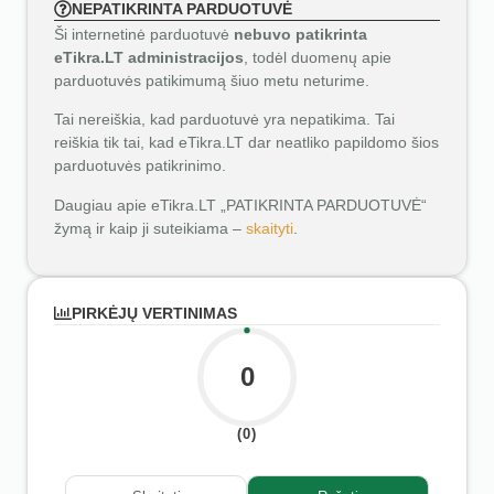
NEPATIKRINTA PARDUOTUVĖ
Ši internetinė parduotuvė
nebuvo patikrinta
eTikra.LT administracijos
, todėl duomenų apie
parduotuvės patikimumą šiuo metu neturime.
Tai nereiškia, kad parduotuvė yra nepatikima. Tai
reiškia tik tai, kad eTikra.LT dar neatliko papildomo šios
parduotuvės patikrinimo.
Daugiau apie eTikra.LT „PATIKRINTA PARDUOTUVĖ“
žymą ir kaip ji suteikiama –
skaityti
.
PIRKĖJŲ VERTINIMAS
0
(0)