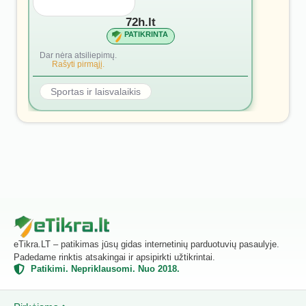
72h.lt
PATIKRINTA
Dar nėra atsiliepimų.
Rašyti pirmąjį.
Sportas ir laisvalaikis
eTikra.LT – patikimas jūsų gidas internetinių parduotuvių pasaulyje.
Padedame rinktis atsakingai ir apsipirkti užtikrintai.
Patikimi. Nepriklausomi. Nuo 2018.