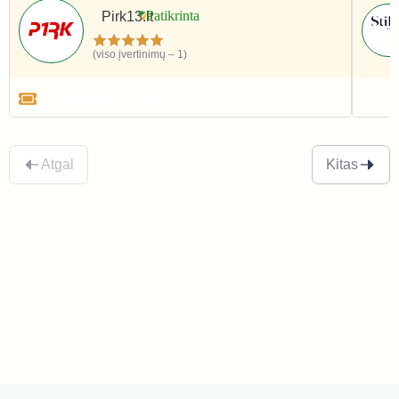
Pirk13.lt
(viso įvertinimų – 1)
Apranga ir avalynė
Apr
Atgal
Kitas