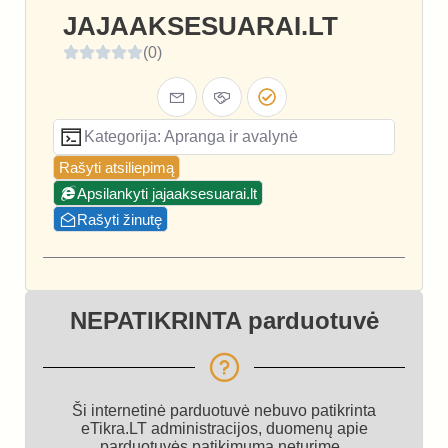
JAJAAKSESUARAI.LT
(0)
Kategorija: Apranga ir avalynė
Rašyti atsiliepimą
Apsilankyti jajaaksesuarai.lt
Rašyti žinutę
NEPATIKRINTA parduotuvė
Ši internetinė parduotuvė nebuvo patikrinta
eTikra.LT administracijos, duomenų apie
parduotuvės patikimumą neturime.