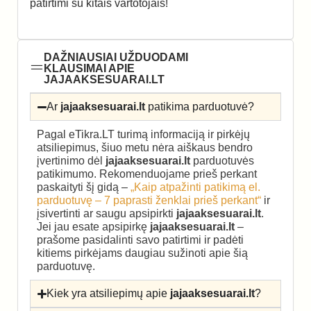
patirtimi su kitais vartotojais!
DAŽNIAUSIAI UŽDUODAMI
KLAUSIMAI APIE
JAJAAKSESUARAI.LT
Ar
jajaaksesuarai.lt
patikima parduotuvė?
Pagal eTikra.LT turimą informaciją ir pirkėjų
atsiliepimus, šiuo metu nėra aiškaus bendro
įvertinimo dėl
jajaaksesuarai.lt
parduotuvės
patikimumo. Rekomenduojame prieš perkant
paskaityti šį gidą –
„Kaip atpažinti patikimą el.
parduotuvę – 7 paprasti ženklai prieš perkant“
ir
įsivertinti ar saugu apsipirkti
jajaaksesuarai.lt
.
Jei jau esate apsipirkę
jajaaksesuarai.lt
–
prašome pasidalinti savo patirtimi ir padėti
kitiems pirkėjams daugiau sužinoti apie šią
parduotuvę.
Kiek yra atsiliepimų apie
jajaaksesuarai.lt
?