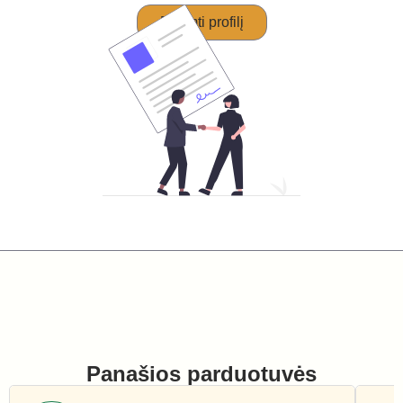
Perimti profilį
Panašios parduotuvės