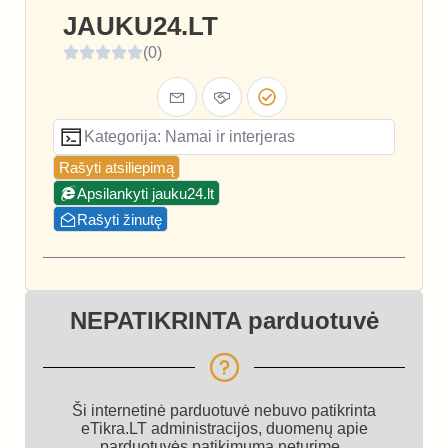
JAUKU24.LT
(0)
Kategorija: Namai ir interjeras
Rašyti atsiliepimą
Apsilankyti jauku24.lt
Rašyti žinutę
NEPATIKRINTA parduotuvė
Ši internetinė parduotuvė nebuvo patikrinta
eTikra.LT administracijos, duomenų apie
parduotuvės patikimumą neturime.