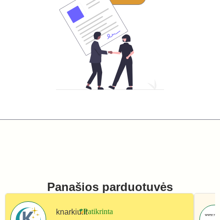
Panašios parduotuvės
knarkiu.lt