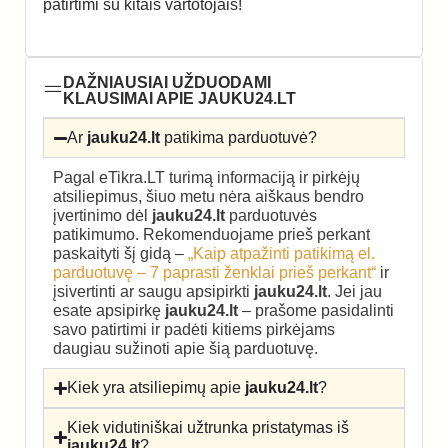
patirtimi su kitais vartotojais!
DAŽNIAUSIAI UŽDUODAMI
KLAUSIMAI APIE JAUKU24.LT
Ar
jauku24.lt
patikima parduotuvė?
Pagal eTikra.LT turimą informaciją ir pirkėjų
atsiliepimus, šiuo metu nėra aiškaus bendro
įvertinimo dėl
jauku24.lt
parduotuvės
patikimumo. Rekomenduojame prieš perkant
paskaityti šį gidą –
„Kaip atpažinti patikimą el.
parduotuvę – 7 paprasti ženklai prieš perkant“
ir
įsivertinti ar saugu apsipirkti
jauku24.lt
. Jei jau
esate apsipirkę
jauku24.lt
– prašome pasidalinti
savo patirtimi ir padėti kitiems pirkėjams
daugiau sužinoti apie šią parduotuvę.
Kiek yra atsiliepimų apie
jauku24.lt
?
Kiek vidutiniškai užtrunka pristatymas iš
jauku24.lt
?