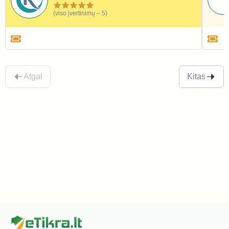
(viso įvertinimų – 5)
Namai ir interjeras
Atgal
Kitas