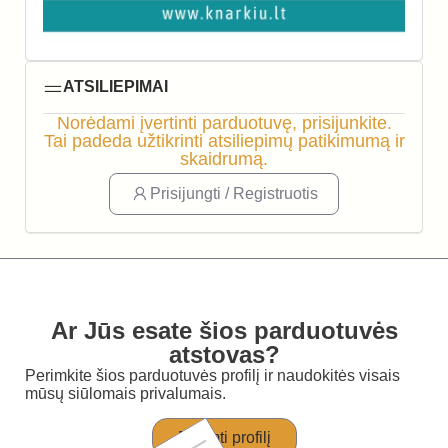
ATSILIEPIMAI
Norėdami įvertinti parduotuvę, prisijunkite.
Tai padeda užtikrinti atsiliepimų patikimumą ir
skaidrumą.
Prisijungti / Registruotis
Ar Jūs esate šios parduotuvės
atstovas?
Perimkite šios parduotuvės profilį ir naudokitės visais
mūsų siūlomais privalumais.
Perimti profilį