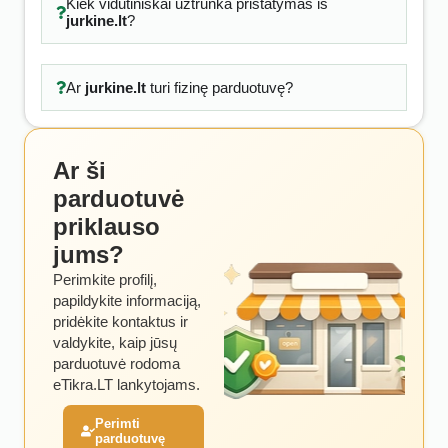
Kiek vidutiniškai užtrunka pristatymas iš
jurkine.lt
?
Ar
jurkine.lt
turi fizinę parduotuvę?
Ar ši
parduotuvė
priklauso
jums?
Perimkite profilį,
papildykite informaciją,
pridėkite kontaktus ir
valdykite, kaip jūsų
parduotuvė rodoma
eTikra.LT lankytojams.
Perimti
parduotuvę