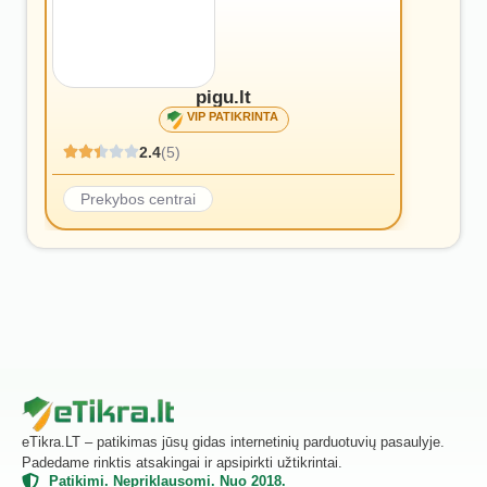
pigu.lt
VIP PATIKRINTA
2.4
(5)
Prekybos centrai
eTikra.LT – patikimas jūsų gidas internetinių parduotuvių pasaulyje.
Padedame rinktis atsakingai ir apsipirkti užtikrintai.
Patikimi. Nepriklausomi. Nuo 2018.