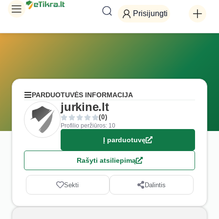
Prisijungti
PARDUOTUVĖS INFORMACIJA
jurkine.lt
(0)
Profilio peržiūros: 10
Į parduotuvę
Rašyti atsiliepimą
Sekti
Dalintis