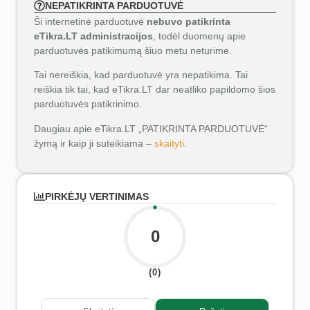
NEPATIKRINTA PARDUOTUVĖ
Ši internetinė parduotuvė
nebuvo patikrinta
eTikra.LT administracijos
, todėl duomenų apie
parduotuvės patikimumą šiuo metu neturime.
Tai nereiškia, kad parduotuvė yra nepatikima. Tai
reiškia tik tai, kad eTikra.LT dar neatliko papildomo šios
parduotuvės patikrinimo.
Daugiau apie eTikra.LT „PATIKRINTA PARDUOTUVĖ“
žymą ir kaip ji suteikiama –
skaityti
.
PIRKĖJŲ VERTINIMAS
0
(0)