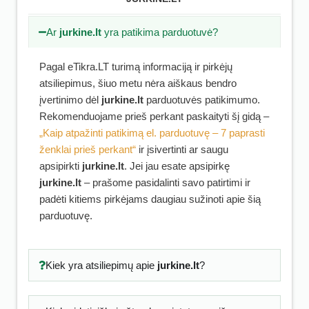
Ar
jurkine.lt
yra patikima parduotuvė?
Pagal eTikra.LT turimą informaciją ir pirkėjų
atsiliepimus, šiuo metu nėra aiškaus bendro
įvertinimo dėl
jurkine.lt
parduotuvės patikimumo.
Rekomenduojame prieš perkant paskaityti šį gidą –
„Kaip atpažinti patikimą el. parduotuvę – 7 paprasti
ženklai prieš perkant“
ir įsivertinti ar saugu
apsipirkti
jurkine.lt
. Jei jau esate apsipirkę
jurkine.lt
– prašome pasidalinti savo patirtimi ir
padėti kitiems pirkėjams daugiau sužinoti apie šią
parduotuvę.
Kiek yra atsiliepimų apie
jurkine.lt
?