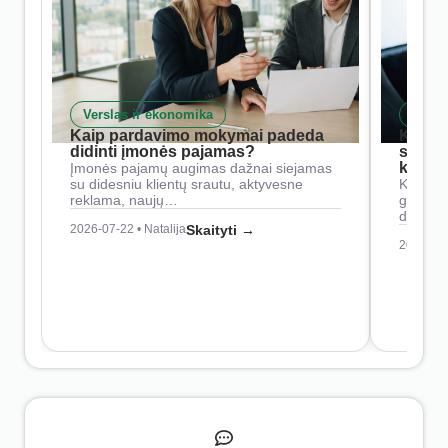
Verslas ir ekonomika
Skait
Kaip pardavimo mokymai padeda
Kaip 
didinti įmonės pajamas?
siste
konkur
Įmonės pajamų augimas dažnai siejamas
su didesniu klientų srautu, aktyvesne
Konkure
reklama, naujų…
geresnė
didesn
2026-07-22 • Natalija
Skaityti →
2026-07-