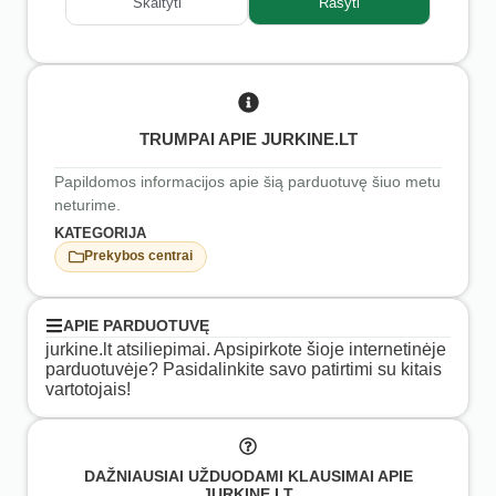
Skaityti
Rašyti
TRUMPAI APIE JURKINE.LT
Papildomos informacijos apie šią parduotuvę šiuo metu
neturime.
KATEGORIJA
Prekybos centrai
APIE PARDUOTUVĘ
jurkine.lt atsiliepimai. Apsipirkote šioje internetinėje
parduotuvėje? Pasidalinkite savo patirtimi su kitais
vartotojais!
DAŽNIAUSIAI UŽDUODAMI KLAUSIMAI APIE
JURKINE.LT