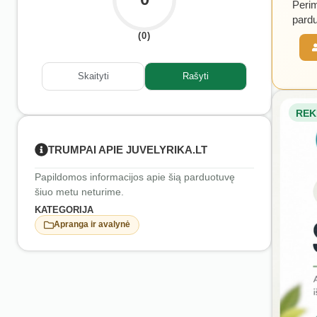
Perim
pardu
(0)
Skaityti
Rašyti
REK
TRUMPAI APIE JUVELYRIKA.LT
Papildomos informacijos apie šią parduotuvę
šiuo metu neturime.
KATEGORIJA
Apranga ir avalynė