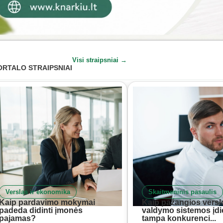
Visi straipsniai →
ORTALO STRAIPSNIAI
Verslas ir ekonomika
Skaitmeninis pasaulis
Kaip pardavimo mokymai
Kaip pažangios versl
padeda didinti įmonės
valdymo sistemos įd
pajamas?
tampa konkurenci...