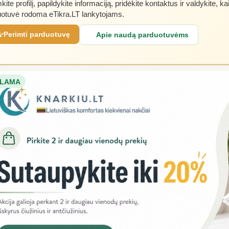
kite profilį, papildykite informaciją, pridėkite kontaktus ir valdykite, ka
otuvė rodoma eTikra.LT lankytojams.
Perimti parduotuvę
Apie naudą parduotuvėms
LAMA