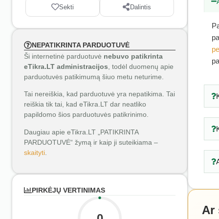
Sekti
Dalintis
Pa
pa
NEPATIKRINTA PARDUOTUVĖ
pe
Ši internetinė parduotuvė
nebuvo patikrinta
pa
eTikra.LT administracijos
, todėl duomenų apie
parduotuvės patikimumą šiuo metu neturime.
Tai nereiškia, kad parduotuvė yra nepatikima. Tai
reiškia tik tai, kad eTikra.LT dar neatliko
papildomo šios parduotuvės patikrinimo.
Daugiau apie eTikra.LT „PATIKRINTA
PARDUOTUVĖ“ žymą ir kaip ji suteikiama –
skaityti
.
PIRKĖJŲ VERTINIMAS
Ar
0