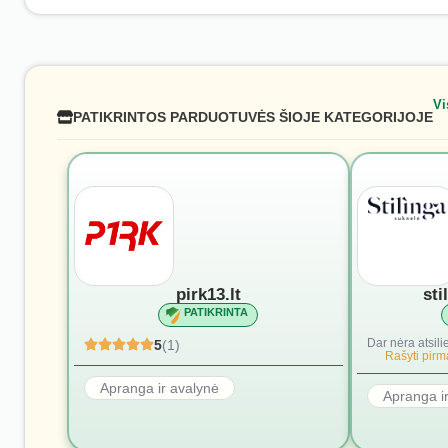
Vi
PATIKRINTOS PARDUOTUVĖS ŠIOJE KATEGORIJOJE
pirk13.lt
sti
PATIKRINTA
Dar nėra atsili
5
(1)
Rašyti pirmą
Apranga ir avalynė
Apranga i