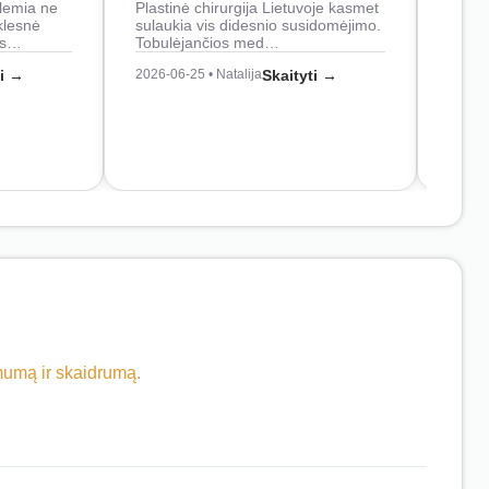
lemia ne
Plastinė chirurgija Lietuvoje kasmet
naudo
klesnė
sulaukia vis didesnio susidomėjimo.
Juos
os…
Tobulėjančios med…
2026-0
ti →
2026-06-25 • Natalija
Skaityti →
imumą ir skaidrumą.