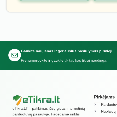
Gaukite naujienas ir geriausius pasiūlymus pirmieji
Prenumeruokite ir gaukite tik tai, kas tikrai naudinga.
Pirkėjams
Parduotu
eTikra.LT – patikimas jūsų gidas internetinių
Nuolaidų 
parduotuvių pasaulyje. Padedame rinktis