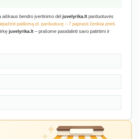
ra aiškaus bendro įvertinimo dėl
juvelyrika.lt
parduotuvės
atpažinti patikimą el. parduotuvę – 7 paprasti ženklai prieš
pirkę
juvelyrika.lt
– prašome pasidalinti savo patirtimi ir