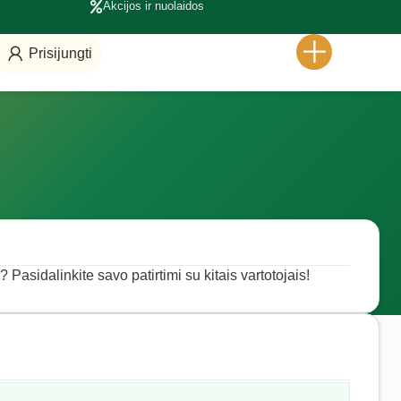
Akcijos ir nuolaidos
Prisijungti
? Pasidalinkite savo patirtimi su kitais vartotojais!