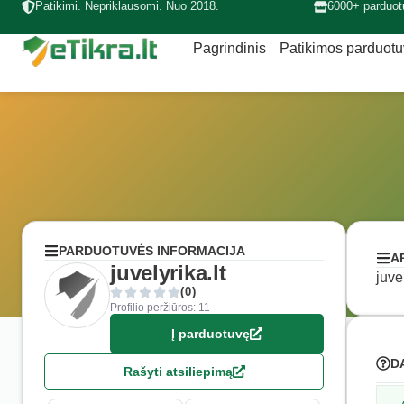
Patikimi. Nepriklausomi. Nuo 2018.
6000+ parduot
Pagrindinis
Patikimos parduot
PARDUOTUVĖS INFORMACIJA
A
juvelyrika.lt
juve
(0)
Profilio peržiūros: 11
Į parduotuvę
D
Rašyti atsiliepimą