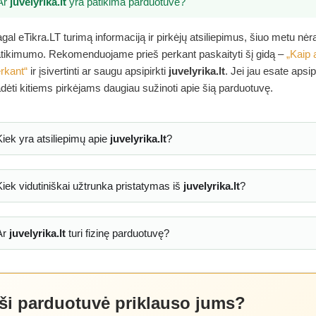
Ar
juvelyrika.lt
yra patikima parduotuvė?
gal eTikra.LT turimą informaciją ir pirkėjų atsiliepimus, šiuo metu nė
tikimumo. Rekomenduojame prieš perkant paskaityti šį gidą –
„Kaip 
rkant“
ir įsivertinti ar saugu apsipirkti
juvelyrika.lt
. Jei jau esate apsi
dėti kitiems pirkėjams daugiau sužinoti apie šią parduotuvę.
Kiek yra atsiliepimų apie
juvelyrika.lt
?
Kiek vidutiniškai užtrunka pristatymas iš
juvelyrika.lt
?
Ar
juvelyrika.lt
turi fizinę parduotuvę?
 ši parduotuvė priklauso jums?