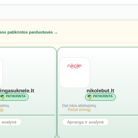
sos patikrintos parduotuvės →
lingasuknele.lt
nikolebut.lt
PATIKRINTA
PATIKRINTA
epimų.
Dar nėra atsiliepimų.
jį.
Rašyti pirmąjį.
r avalynė
Apranga ir avalynė