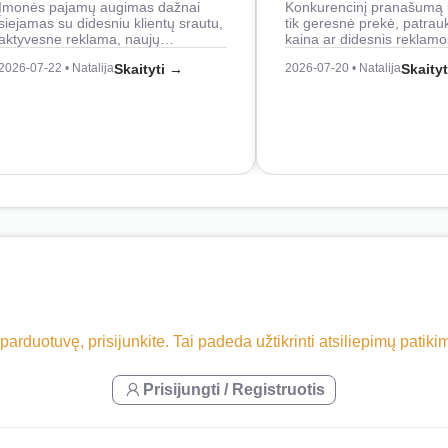
Įmonės pajamų augimas dažnai
Konkurencinį pranašumą 
siejamas su didesniu klientų srautu,
tik geresnė prekė, patrau
aktyvesne reklama, naujų…
kaina ar didesnis reklam
2026-07-22 • Natalija
Skaityti →
2026-07-20 • Natalija
Skaity
 parduotuvę, prisijunkite. Tai padeda užtikrinti atsiliepimų patik
Prisijungti / Registruotis