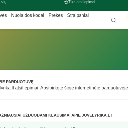
uvių
Tikri atsiliepimai
uvės
Nuolaidos kodai
Prekės
Straipsniai
PIE PARDUOTUVĘ
lyrika.lt atsiliepimai. Apsipirkote šioje internetinėje parduotuvėje
AŽNIAUSIAI UŽDUODAMI KLAUSIMAI APIE JUVELYRIKA.LT