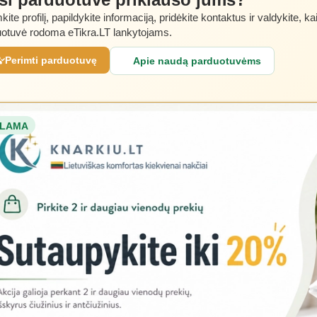
kite profilį, papildykite informaciją, pridėkite kontaktus ir valdykite, ka
otuvė rodoma eTikra.LT lankytojams.
Perimti parduotuvę
Apie naudą parduotuvėms
LAMA