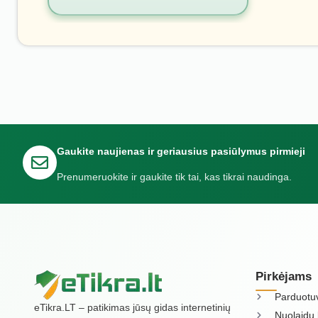
Gaukite naujienas ir geriausius pasiūlymus pirmieji
Prenumeruokite ir gaukite tik tai, kas tikrai naudinga.
Pirkėjams
Parduotu
eTikra.LT – patikimas jūsų gidas internetinių
Nuolaidų 