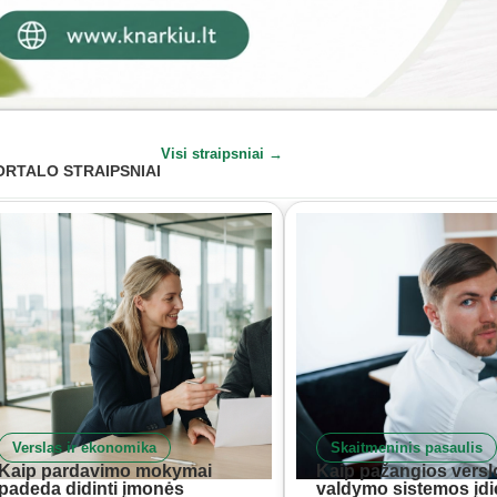
Visi straipsniai →
ORTALO STRAIPSNIAI
Verslas ir ekonomika
Skaitmeninis pasaulis
Kaip pardavimo mokymai
Kaip pažangios versl
padeda didinti įmonės
valdymo sistemos įd