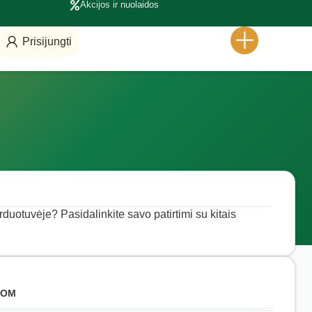
Akcijos ir nuolaidos
Prisijungti
rduotuvėje? Pasidalinkite savo patirtimi su kitais
COM