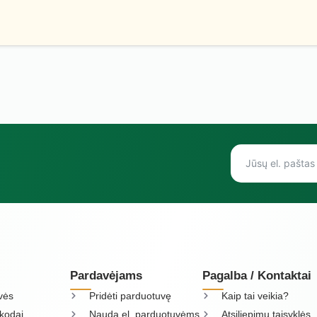
Pardavėjams
Pagalba / Kontaktai
vės
Pridėti parduotuvę
Kaip tai veikia?
kodai
Nauda el. parduotuvėms
Atsiliepimų taisyklės