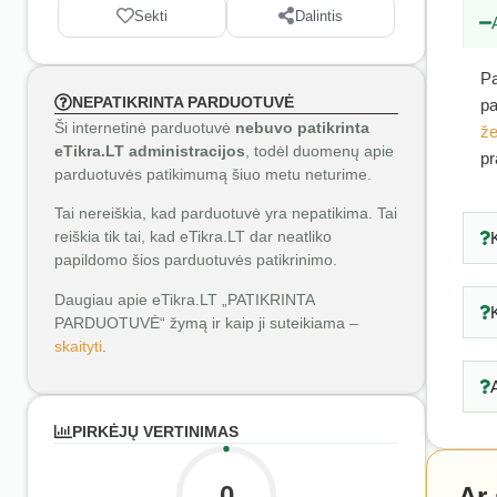
Sekti
Dalintis
Pa
NEPATIKRINTA PARDUOTUVĖ
pa
Ši internetinė parduotuvė
nebuvo patikrinta
že
eTikra.LT administracijos
, todėl duomenų apie
pr
parduotuvės patikimumą šiuo metu neturime.
Tai nereiškia, kad parduotuvė yra nepatikima. Tai
reiškia tik tai, kad eTikra.LT dar neatliko
papildomo šios parduotuvės patikrinimo.
Daugiau apie eTikra.LT „PATIKRINTA
PARDUOTUVĖ“ žymą ir kaip ji suteikiama –
skaityti
.
PIRKĖJŲ VERTINIMAS
0
Ar