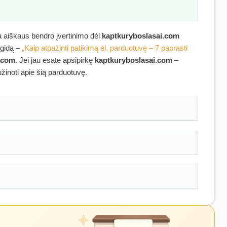
ra aiškaus bendro įvertinimo dėl
kaptkuryboslasai.com
 gidą –
„Kaip atpažinti patikimą el. parduotuvę – 7 paprasti
.com
. Jei jau esate apsipirkę
kaptkuryboslasai.com
–
užinoti apie šią parduotuvę.