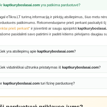
Ar
kaptkuryboslasai.com
yra patikima parduotuvė?
gal eTikra.LT turimą informaciją ir pirkėjų atsiliepimus, šiuo metu nė
rduotuvės patikimumo. Rekomenduojame prieš perkant paskaityti šį
nklai prieš perkant“
ir įsivertinti ar saugu apsipirkti
kaptkuryboslasai
ašome pasidalinti savo patirtimi ir padėti kitiems pirkėjams daugiau s
Kiek yra atsiliepimų apie
kaptkuryboslasai.com
?
Kiek vidutiniškai užtrunka pristatymas iš
kaptkuryboslasai.com
?
Ar
kaptkuryboslasai.com
turi fizinę parduotuvę?
 ši parduotuvė priklauso jums?