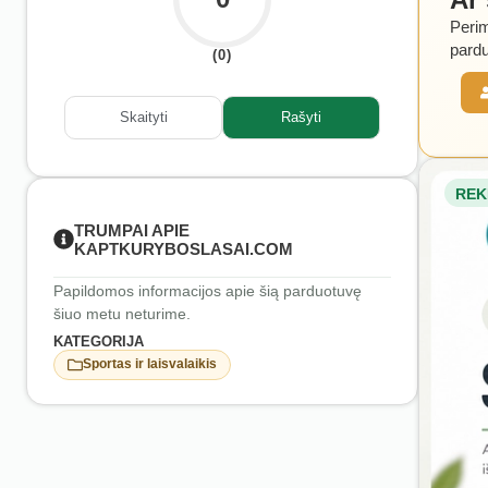
Perim
pardu
(0)
Skaityti
Rašyti
REK
TRUMPAI APIE
KAPTKURYBOSLASAI.COM
Papildomos informacijos apie šią parduotuvę
šiuo metu neturime.
KATEGORIJA
Sportas ir laisvalaikis