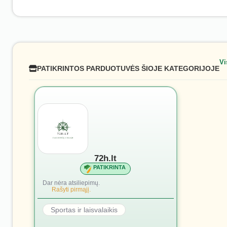
Vi
PATIKRINTOS PARDUOTUVĖS ŠIOJE KATEGORIJOJE
72h.lt
PATIKRINTA
Dar nėra atsiliepimų.
Rašyti pirmąjį.
Sportas ir laisvalaikis