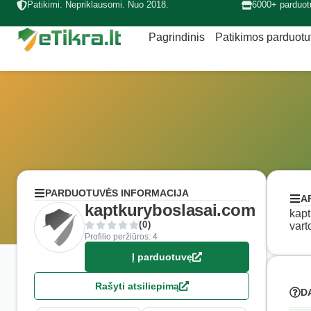
Patikimi. Nepriklausomi. Nuo 2018.
6000+ parduot
Pagrindinis
Patikimos parduot
PARDUOTUVĖS INFORMACIJA
A
kaptkuryboslasai.com
kapt
(0)
vart
Profilio peržiūros: 4
Į parduotuvę
Rašyti atsiliepimą
D