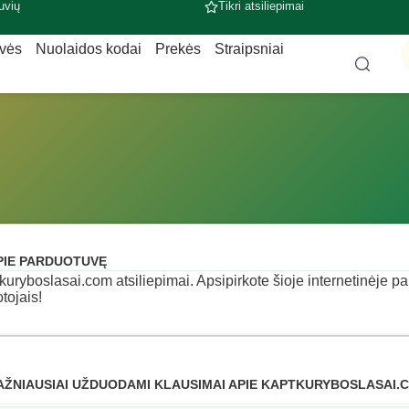
uvių
Tikri atsiliepimai
uvės
Nuolaidos kodai
Prekės
Straipsniai
PIE PARDUOTUVĘ
kuryboslasai.com atsiliepimai. Apsipirkote šioje internetinėje pa
otojais!
AŽNIAUSIAI UŽDUODAMI KLAUSIMAI APIE KAPTKURYBOSLASAI.