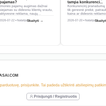
pajamas?
tampa konkurenci...
Įmonės pajamų augimas dažnai
Konkurencinį pranašumą 
siejamas su didesniu klientų srautu,
tik geresnė prekė, patrau
aktyvesne reklama, naujų…
kaina ar didesnis reklam
2026-07-22 • Natalija
Skaityti →
2026-07-20 • Natalija
Skaity
LASAI.COM
 parduotuvę, prisijunkite. Tai padeda užtikrinti atsiliepimų patik
Prisijungti / Registruotis