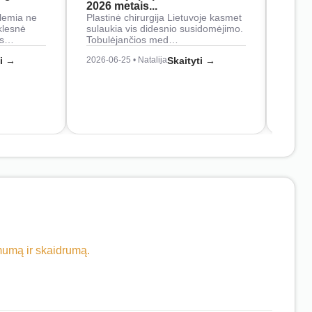
2026 metais...
Rankš
lemia ne
Plastinė chirurgija Lietuvoje kasmet
naudo
klesnė
sulaukia vis didesnio susidomėjimo.
Juos
os…
Tobulėjančios med…
2026-0
ti →
2026-06-25 • Natalija
Skaityti →
imumą ir skaidrumą.