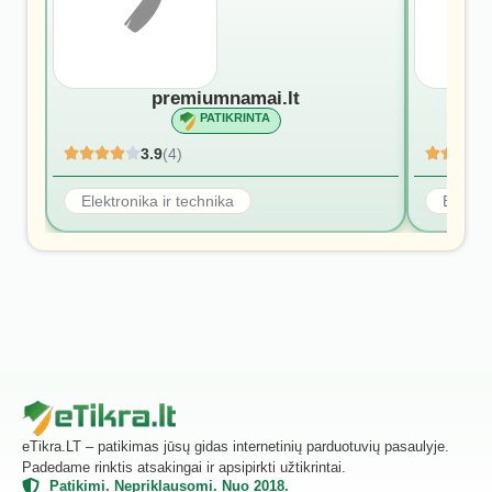
premiumnamai.lt
PATIKRINTA
3.9
(4)
Elektronika ir technika
Elektro
eTikra.LT – patikimas jūsų gidas internetinių parduotuvių pasaulyje.
Padedame rinktis atsakingai ir apsipirkti užtikrintai.
Patikimi. Nepriklausomi. Nuo 2018.