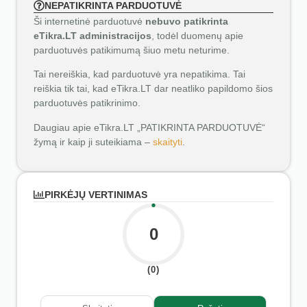
NEPATIKRINTA PARDUOTUVĖ
Ši internetinė parduotuvė
nebuvo patikrinta
eTikra.LT administracijos
, todėl duomenų apie
parduotuvės patikimumą šiuo metu neturime.
Tai nereiškia, kad parduotuvė yra nepatikima. Tai
reiškia tik tai, kad eTikra.LT dar neatliko papildomo šios
parduotuvės patikrinimo.
Daugiau apie eTikra.LT „PATIKRINTA PARDUOTUVĖ“
žymą ir kaip ji suteikiama –
skaityti
.
PIRKĖJŲ VERTINIMAS
0
(0)