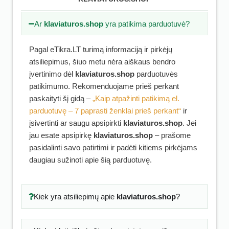
Ar
klaviaturos.shop
yra patikima parduotuvė?
Pagal eTikra.LT turimą informaciją ir pirkėjų
atsiliepimus, šiuo metu nėra aiškaus bendro
įvertinimo dėl
klaviaturos.shop
parduotuvės
patikimumo. Rekomenduojame prieš perkant
paskaityti šį gidą –
„Kaip atpažinti patikimą el.
parduotuvę – 7 paprasti ženklai prieš perkant“
ir
įsivertinti ar saugu apsipirkti
klaviaturos.shop
. Jei
jau esate apsipirkę
klaviaturos.shop
– prašome
pasidalinti savo patirtimi ir padėti kitiems pirkėjams
daugiau sužinoti apie šią parduotuvę.
Kiek yra atsiliepimų apie
klaviaturos.shop
?