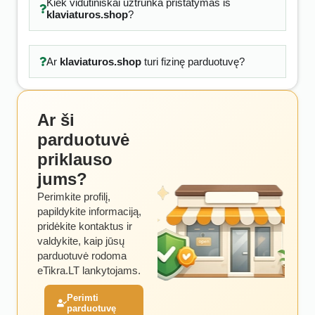
Kiek vidutiniškai užtrunka pristatymas iš
klaviaturos.shop
?
Ar
klaviaturos.shop
turi fizinę parduotuvę?
Ar ši
parduotuvė
priklauso
jums?
Perimkite profilį,
papildykite informaciją,
pridėkite kontaktus ir
valdykite, kaip jūsų
parduotuvė rodoma
eTikra.LT lankytojams.
Perimti
parduotuvę