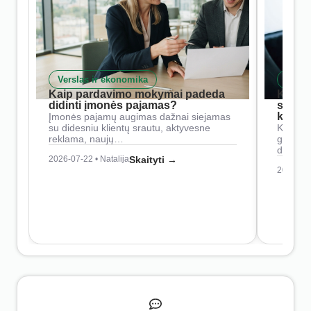
Verslas ir ekonomika
Skait
Kaip pardavimo mokymai padeda
Kaip 
didinti įmonės pajamas?
siste
konkur
Įmonės pajamų augimas dažnai siejamas
su didesniu klientų srautu, aktyvesne
Konkure
reklama, naujų…
geresnė
didesn
2026-07-22 • Natalija
Skaityti →
2026-07-