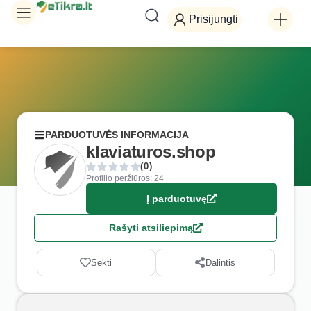
Prisijungti
PARDUOTUVĖS INFORMACIJA
klaviaturos.shop
(0)
Profilio peržiūros: 24
Į parduotuvę
Rašyti atsiliepimą
Sekti
Dalintis