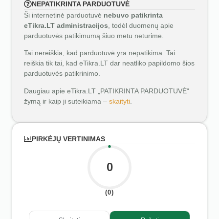
NEPATIKRINTA PARDUOTUVĖ
Ši internetinė parduotuvė
nebuvo patikrinta
eTikra.LT administracijos
, todėl duomenų apie
parduotuvės patikimumą šiuo metu neturime.
Tai nereiškia, kad parduotuvė yra nepatikima. Tai
reiškia tik tai, kad eTikra.LT dar neatliko papildomo šios
parduotuvės patikrinimo.
Daugiau apie eTikra.LT „PATIKRINTA PARDUOTUVĖ“
žymą ir kaip ji suteikiama –
skaityti
.
PIRKĖJŲ VERTINIMAS
0
(0)