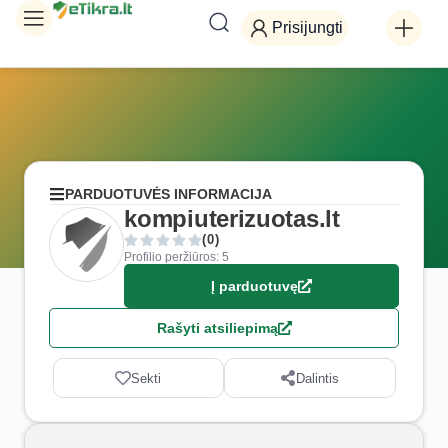
Prisijungti
PARDUOTUVĖS INFORMACIJA
kompiuterizuotas.lt
(0)
Profilio peržiūros: 5
Į parduotuvę
Rašyti atsiliepimą
Sekti
Dalintis