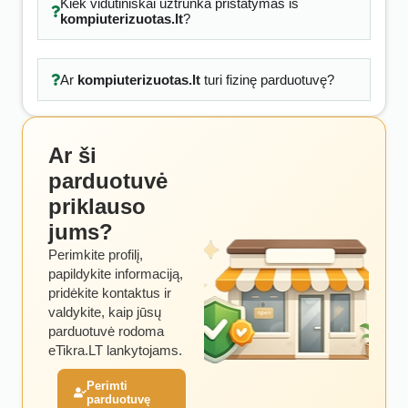
Kiek vidutiniškai užtrunka pristatymas iš
kompiuterizuotas.lt
?
Ar
kompiuterizuotas.lt
turi fizinę parduotuvę?
Ar ši
parduotuvė
priklauso
jums?
Perimkite profilį,
papildykite informaciją,
pridėkite kontaktus ir
valdykite, kaip jūsų
parduotuvė rodoma
eTikra.LT lankytojams.
Perimti
parduotuvę