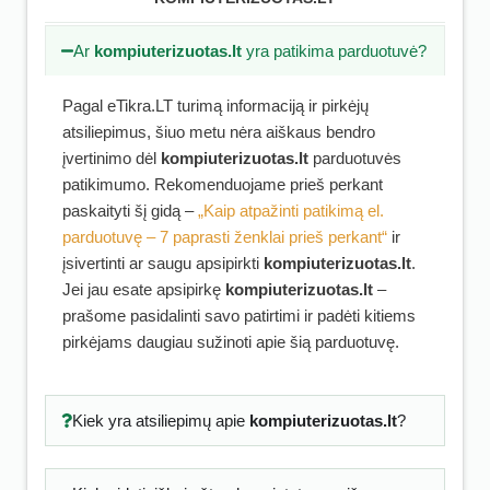
Ar
kompiuterizuotas.lt
yra patikima parduotuvė?
Pagal eTikra.LT turimą informaciją ir pirkėjų
atsiliepimus, šiuo metu nėra aiškaus bendro
įvertinimo dėl
kompiuterizuotas.lt
parduotuvės
patikimumo. Rekomenduojame prieš perkant
paskaityti šį gidą –
„Kaip atpažinti patikimą el.
parduotuvę – 7 paprasti ženklai prieš perkant“
ir
įsivertinti ar saugu apsipirkti
kompiuterizuotas.lt
.
Jei jau esate apsipirkę
kompiuterizuotas.lt
–
prašome pasidalinti savo patirtimi ir padėti kitiems
pirkėjams daugiau sužinoti apie šią parduotuvę.
Kiek yra atsiliepimų apie
kompiuterizuotas.lt
?