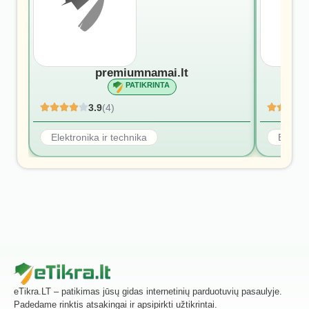
premiumnamai.lt
PATIKRINTA
3.9
(4)
Elektronika ir technika
Elektro
eTikra.LT – patikimas jūsų gidas internetinių parduotuvių pasaulyje.
Padedame rinktis atsakingai ir apsipirkti užtikrintai.