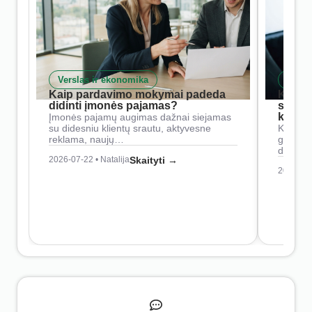
Verslas ir ekonomika
Skait
Kaip pardavimo mokymai padeda
Kaip 
didinti įmonės pajamas?
siste
konkur
Įmonės pajamų augimas dažnai siejamas
su didesniu klientų srautu, aktyvesne
Konkure
reklama, naujų…
geresnė
didesn
2026-07-22 • Natalija
Skaityti →
2026-07-