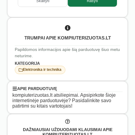
Skaityti
Rašyti
TRUMPAI APIE KOMPIUTERIZUOTAS.LT
Papildomos informacijos apie šią parduotuvę šiuo metu
neturime.
KATEGORIJA
Elektronika ir technika
APIE PARDUOTUVĘ
kompiuterizuotas.lt atsiliepimai. Apsipirkote šioje
internetinėje parduotuvėje? Pasidalinkite savo
patirtimi su kitais vartotojais!
DAŽNIAUSIAI UŽDUODAMI KLAUSIMAI APIE
KOMPIUTERIZUOTAS.LT