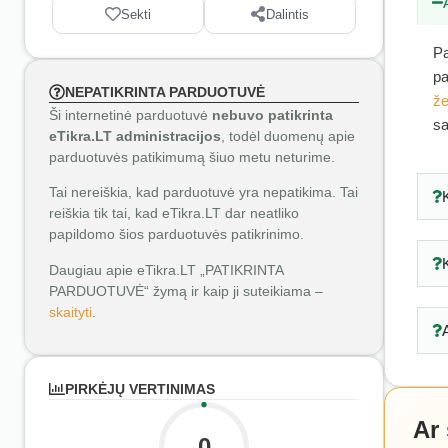
Sekti
Dalintis
Pa
pa
NEPATIKRINTA PARDUOTUVĖ
že
Ši internetinė parduotuvė
nebuvo patikrinta
sa
eTikra.LT administracijos
, todėl duomenų apie
parduotuvės patikimumą šiuo metu neturime.
Tai nereiškia, kad parduotuvė yra nepatikima. Tai
reiškia tik tai, kad eTikra.LT dar neatliko
papildomo šios parduotuvės patikrinimo.
Daugiau apie eTikra.LT „PATIKRINTA
PARDUOTUVĖ“ žymą ir kaip ji suteikiama –
skaityti
.
PIRKĖJŲ VERTINIMAS
Ar
0