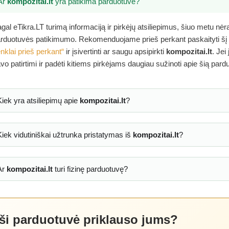
Ar
kompozitai.lt
yra patikima parduotuvė?
gal eTikra.LT turimą informaciją ir pirkėjų atsiliepimus, šiuo metu nė
rduotuvės patikimumo. Rekomenduojame prieš perkant paskaityti šį
nklai prieš perkant“
ir įsivertinti ar saugu apsipirkti
kompozitai.lt
. Jei
vo patirtimi ir padėti kitiems pirkėjams daugiau sužinoti apie šią pard
Kiek yra atsiliepimų apie
kompozitai.lt
?
Kiek vidutiniškai užtrunka pristatymas iš
kompozitai.lt
?
Ar
kompozitai.lt
turi fizinę parduotuvę?
 ši parduotuvė priklauso jums?