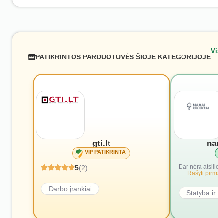
Vi
PATIKRINTOS PARDUOTUVĖS ŠIOJE KATEGORIJOJE
gti.lt
na
VIP PATIKRINTA
Dar nėra atsili
5
(2)
Rašyti pirmą
Darbo įrankiai
Statyba i