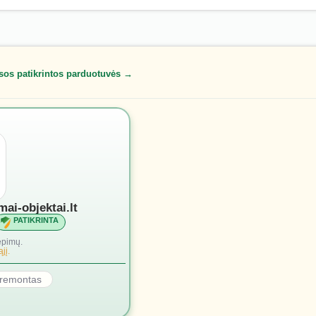
sos patikrintos parduotuvės →
mai-objektai.lt
PATIKRINTA
epimų.
jį.
r remontas