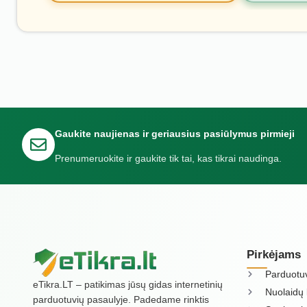
Gaukite naujienas ir geriausius pasiūlymus pirmieji
Prenumeruokite ir gaukite tik tai, kas tikrai naudinga.
Pirkėjams
Parduotu
eTikra.LT – patikimas jūsų gidas internetinių
Nuolaidų 
parduotuvių pasaulyje. Padedame rinktis