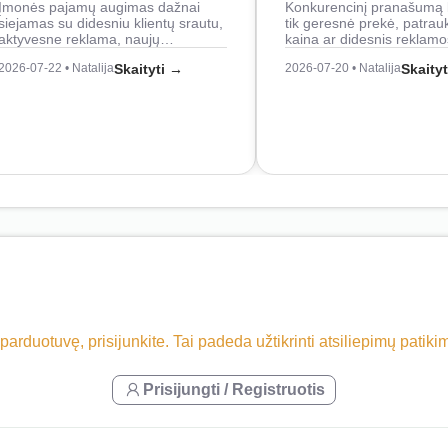
Įmonės pajamų augimas dažnai
Konkurencinį pranašumą 
siejamas su didesniu klientų srautu,
tik geresnė prekė, patrau
aktyvesne reklama, naujų…
kaina ar didesnis reklam
2026-07-22 • Natalija
Skaityti →
2026-07-20 • Natalija
Skaity
 parduotuvę, prisijunkite. Tai padeda užtikrinti atsiliepimų patik
Prisijungti / Registruotis