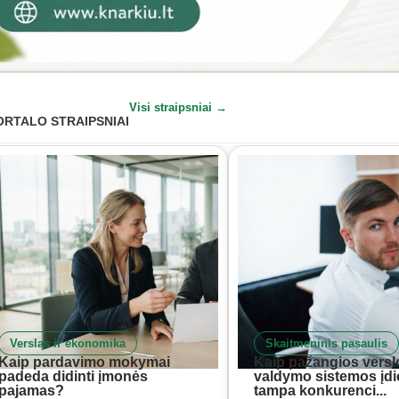
Visi straipsniai →
ORTALO STRAIPSNIAI
Verslas ir ekonomika
Skaitmeninis pasaulis
Kaip pardavimo mokymai
Kaip pažangios versl
padeda didinti įmonės
valdymo sistemos įd
pajamas?
tampa konkurenci...