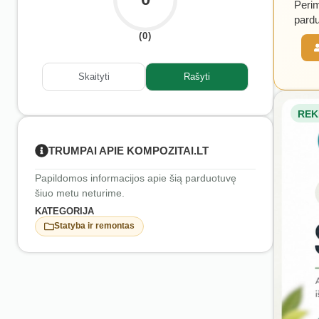
Perim
pardu
(0)
Skaityti
Rašyti
REK
TRUMPAI APIE KOMPOZITAI.LT
Papildomos informacijos apie šią parduotuvę
šiuo metu neturime.
KATEGORIJA
Statyba ir remontas