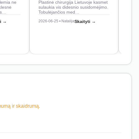
lemia ne
Plastinė chirurgija Lietuvoje kasmet
naudo
klesnė
sulaukia vis didesnio susidomėjimo.
Juos
os…
Tobulėjančios med…
2026-0
ti →
2026-06-25 • Natalija
Skaityti →
imumą ir skaidrumą.