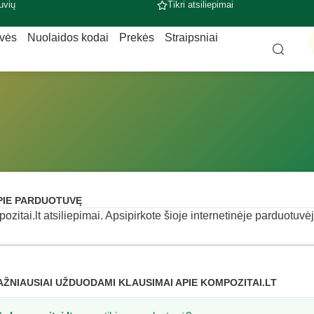
uvių
Tikri atsiliepimai
uvės
Nuolaidos kodai
Prekės
Straipsniai
PIE PARDUOTUVĘ
ozitai.lt atsiliepimai. Apsipirkote šioje internetinėje parduotuvėj
AŽNIAUSIAI UŽDUODAMI KLAUSIMAI APIE KOMPOZITAI.LT