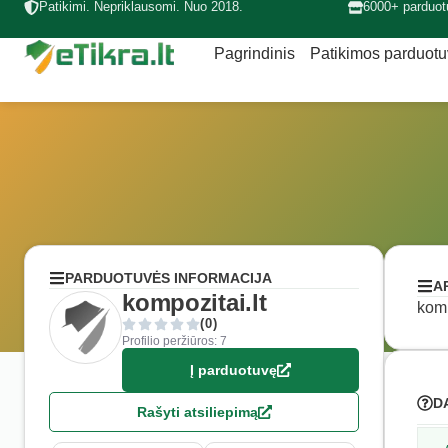
Patikimi. Nepriklausomi. Nuo 2018.
6000+ parduot
Pagrindinis
Patikimos parduot
PARDUOTUVĖS INFORMACIJA
A
kompozitai.lt
komp
(0)
Profilio peržiūros: 7
Į parduotuvę
D
Rašyti atsiliepimą