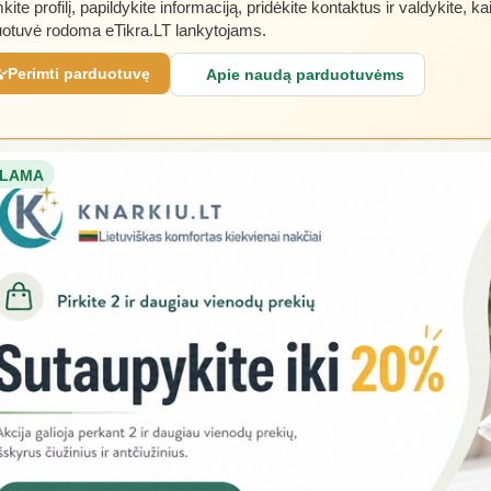
kite profilį, papildykite informaciją, pridėkite kontaktus ir valdykite, ka
otuvė rodoma eTikra.LT lankytojams.
Perimti parduotuvę
Apie naudą parduotuvėms
LAMA