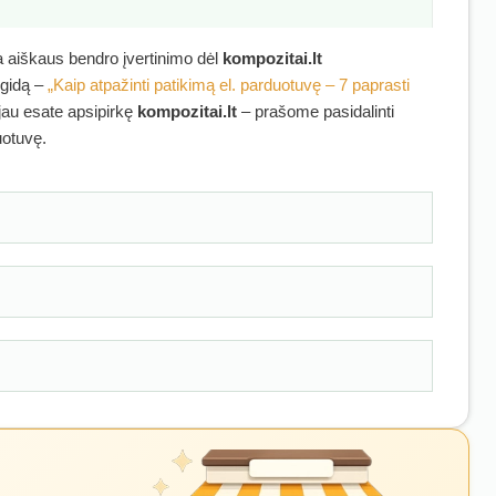
ra aiškaus bendro įvertinimo dėl
kompozitai.lt
 gidą –
„Kaip atpažinti patikimą el. parduotuvę – 7 paprasti
 jau esate apsipirkę
kompozitai.lt
– prašome pasidalinti
uotuvę.