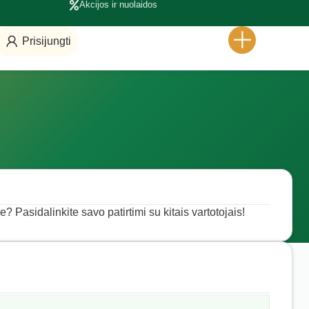
Akcijos ir nuolaidos
Prisijungti
e? Pasidalinkite savo patirtimi su kitais vartotojais!