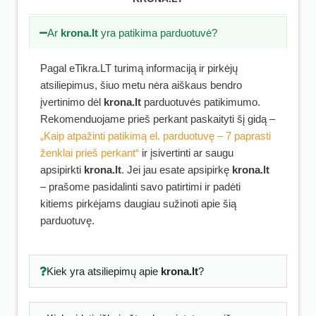
Ar
krona.lt
yra patikima parduotuvė?
Pagal eTikra.LT turimą informaciją ir pirkėjų
atsiliepimus, šiuo metu nėra aiškaus bendro
įvertinimo dėl
krona.lt
parduotuvės patikimumo.
Rekomenduojame prieš perkant paskaityti šį gidą –
„Kaip atpažinti patikimą el. parduotuvę – 7 paprasti
ženklai prieš perkant“
ir įsivertinti ar saugu
apsipirkti
krona.lt
. Jei jau esate apsipirkę
krona.lt
– prašome pasidalinti savo patirtimi ir padėti
kitiems pirkėjams daugiau sužinoti apie šią
parduotuvę.
Kiek yra atsiliepimų apie
krona.lt
?