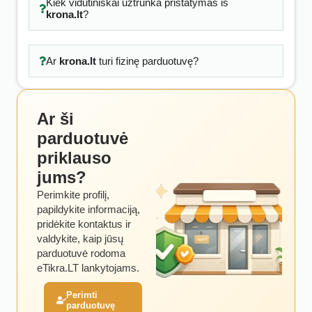
Kiek vidutiniškai užtrunka pristatymas iš
krona.lt
?
Ar
krona.lt
turi fizinę parduotuvę?
Ar ši
parduotuvė
priklauso
jums?
Perimkite profilį,
papildykite informaciją,
pridėkite kontaktus ir
valdykite, kaip jūsų
parduotuvė rodoma
eTikra.LT lankytojams.
Perimti
parduotuvę