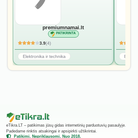
premiumnamai.lt
PATIKRINTA
3.9
(4)
Elektronika ir technika
Elektro
eTikra.LT – patikimas jūsų gidas internetinių parduotuvių pasaulyje.
Padedame rinktis atsakingai ir apsipirkti užtikrintai.
Patikimi. Nepriklausomi. Nuo 2018.