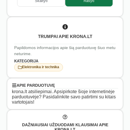
Skaityti
Rašyti
TRUMPAI APIE KRONA.LT
Papildomos informacijos apie šią parduotuvę šiuo metu
neturime.
KATEGORIJA
Elektronika ir technika
APIE PARDUOTUVĘ
krona.lt atsiliepimai. Apsipirkote šioje internetinėje
parduotuvėje? Pasidalinkite savo patirtimi su kitais
vartotojais!
DAŽNIAUSIAI UŽDUODAMI KLAUSIMAI APIE
KRONA.LT