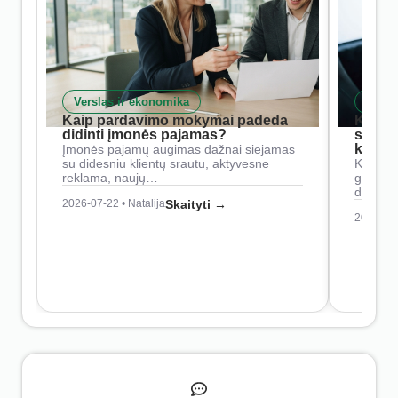
Verslas ir ekonomika
Skait
Kaip pardavimo mokymai padeda
Kaip 
didinti įmonės pajamas?
siste
konkur
Įmonės pajamų augimas dažnai siejamas
su didesniu klientų srautu, aktyvesne
Konkure
reklama, naujų…
geresnė
didesn
2026-07-22 • Natalija
Skaityti →
2026-07-