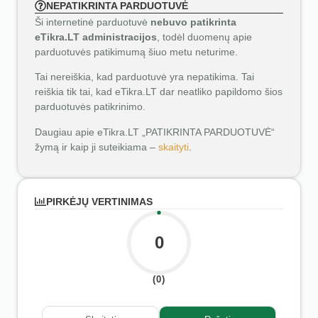
NEPATIKRINTA PARDUOTUVĖ
Ši internetinė parduotuvė
nebuvo patikrinta
eTikra.LT administracijos
, todėl duomenų apie
parduotuvės patikimumą šiuo metu neturime.
Tai nereiškia, kad parduotuvė yra nepatikima. Tai
reiškia tik tai, kad eTikra.LT dar neatliko papildomo šios
parduotuvės patikrinimo.
Daugiau apie eTikra.LT „PATIKRINTA PARDUOTUVĖ“
žymą ir kaip ji suteikiama –
skaityti
.
PIRKĖJŲ VERTINIMAS
0
(0)