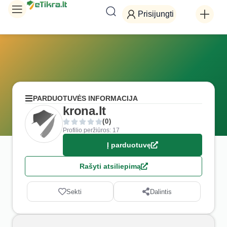
Prisijungti
PARDUOTUVĖS INFORMACIJA
krona.lt
(0)
Profilio peržiūros: 17
Į parduotuvę
Rašyti atsiliepimą
Sekti
Dalintis