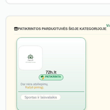
Vi
PATIKRINTOS PARDUOTUVĖS ŠIOJE KATEGORIJOJE
72h.lt
PATIKRINTA
Dar nėra atsiliepimų.
Rašyti pirmąjį.
Sportas ir laisvalaikis