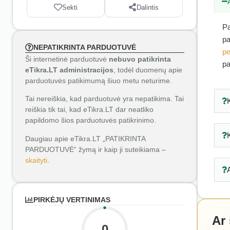
Sekti
Dalintis
Pa
pa
NEPATIKRINTA PARDUOTUVĖ
pe
Ši internetinė parduotuvė
nebuvo patikrinta
pa
eTikra.LT administracijos
, todėl duomenų apie
parduotuvės patikimumą šiuo metu neturime.
Tai nereiškia, kad parduotuvė yra nepatikima. Tai
reiškia tik tai, kad eTikra.LT dar neatliko
papildomo šios parduotuvės patikrinimo.
Daugiau apie eTikra.LT „PATIKRINTA
PARDUOTUVĖ“ žymą ir kaip ji suteikiama –
skaityti
.
PIRKĖJŲ VERTINIMAS
Ar
0