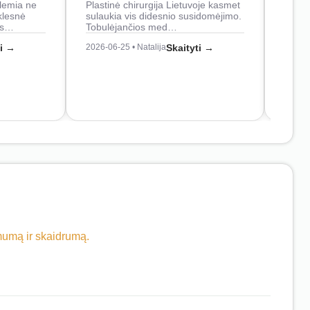
lemia ne
Plastinė chirurgija Lietuvoje kasmet
naudo
klesnė
sulaukia vis didesnio susidomėjimo.
Juos
os…
Tobulėjančios med…
2026-0
ti →
2026-06-25 • Natalija
Skaityti →
imumą ir skaidrumą.