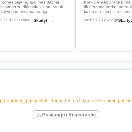
Įmonės pajamų augimas dažnai
Konkurencinį pranašumą 
siejamas su didesniu klientų srautu,
tik geresnė prekė, patrau
aktyvesne reklama, naujų…
kaina ar didesnis reklam
2026-07-22 • Natalija
Skaityti →
2026-07-20 • Natalija
Skaity
 parduotuvę, prisijunkite. Tai padeda užtikrinti atsiliepimų patik
Prisijungti / Registruotis