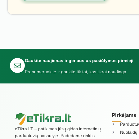
Gaukite naujienas ir geriausius pasiūlymus pirmieji
Prenumeruokite ir gaukite tik tai, kas tikrai naudinga.
Pirkėjams
Parduotu
eTikra.LT – patikimas jūsų gidas internetinių
Nuolaidų 
parduotuvių pasaulyje. Padedame rinktis