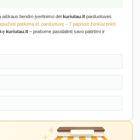
ra aiškaus bendro įvertinimo dėl
kuriutau.lt
parduotuvės
atpažinti patikimą el. parduotuvę – 7 paprasti ženklai prieš
irkę
kuriutau.lt
– prašome pasidalinti savo patirtimi ir