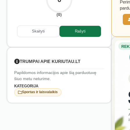
Perim
pardu
(0)
Skaityti
Rašyti
REK
TRUMPAI APIE KURIUTAU.LT
Papildomos informacijos apie šią parduotuvę
šiuo metu neturime.
KATEGORIJA
Sportas ir laisvalaikis