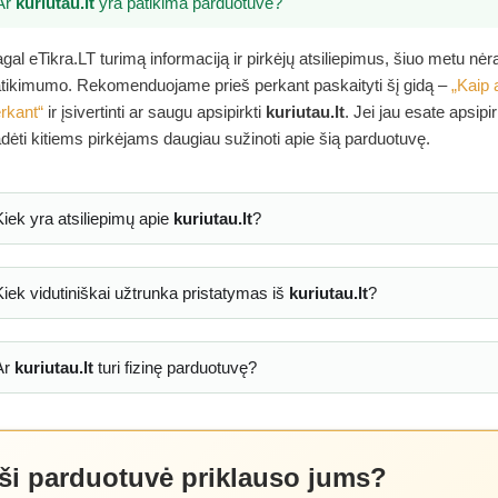
Ar
kuriutau.lt
yra patikima parduotuvė?
gal eTikra.LT turimą informaciją ir pirkėjų atsiliepimus, šiuo metu nė
tikimumo. Rekomenduojame prieš perkant paskaityti šį gidą –
„Kaip 
rkant“
ir įsivertinti ar saugu apsipirkti
kuriutau.lt
. Jei jau esate apsip
dėti kitiems pirkėjams daugiau sužinoti apie šią parduotuvę.
Kiek yra atsiliepimų apie
kuriutau.lt
?
Kiek vidutiniškai užtrunka pristatymas iš
kuriutau.lt
?
Ar
kuriutau.lt
turi fizinę parduotuvę?
 ši parduotuvė priklauso jums?