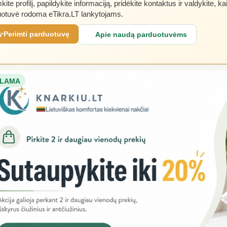
kite profilį, papildykite informaciją, pridėkite kontaktus ir valdykite, ka
otuvė rodoma eTikra.LT lankytojams.
Perimti parduotuvę
Apie naudą parduotuvėms
LAMA