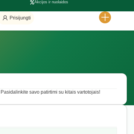
Akcijos ir nuolaidos
Prisijungti
Pasidalinkite savo patirtimi su kitais vartotojais!