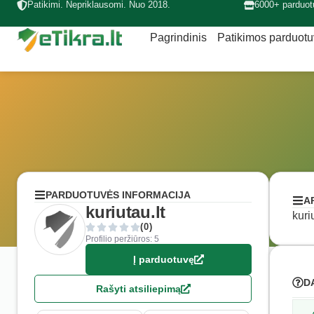
Patikimi. Nepriklausomi. Nuo 2018.
6000+ parduot
Pagrindinis
Patikimos parduot
PARDUOTUVĖS INFORMACIJA
A
kuriutau.lt
kuri
(0)
Profilio peržiūros: 5
Į parduotuvę
D
Rašyti atsiliepimą