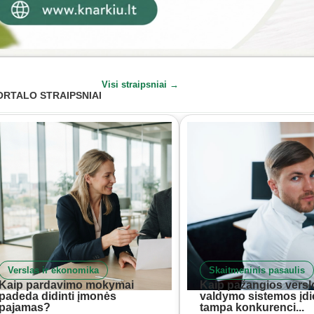
Visi straipsniai →
ORTALO STRAIPSNIAI
Verslas ir ekonomika
Skaitmeninis pasaulis
Kaip pardavimo mokymai
Kaip pažangios versl
padeda didinti įmonės
valdymo sistemos įd
pajamas?
tampa konkurenci...