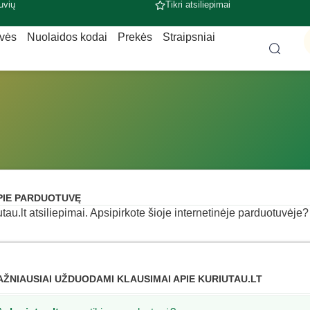
uvių
Tikri atsiliepimai
uvės
Nuolaidos kodai
Prekės
Straipsniai
PIE PARDUOTUVĘ
utau.lt atsiliepimai. Apsipirkote šioje internetinėje parduotuvėje? 
AŽNIAUSIAI UŽDUODAMI KLAUSIMAI APIE KURIUTAU.LT