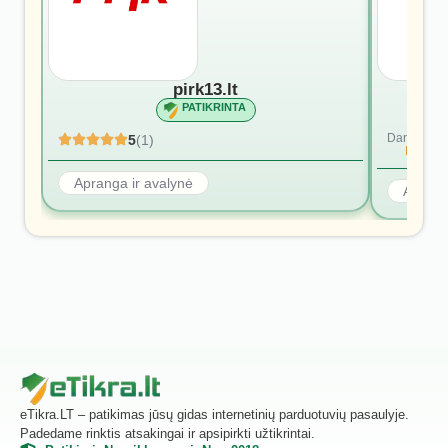
pirk13.lt
PATIKRINTA
Dar nėra at
5
(1)
Rašyti p
Apranga ir avalynė
Aprang
eTikra.LT – patikimas jūsų gidas internetinių parduotuvių pasaulyje.
Padedame rinktis atsakingai ir apsipirkti užtikrintai.