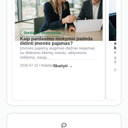
Verslas ir ekonomika
Skait
Kaip pardavimo mokymai padeda
Kaip 
didinti įmonės pajamas?
siste
konkur
Įmonės pajamų augimas dažnai siejamas
su didesniu klientų srautu, aktyvesne
Konkure
reklama, naujų…
geresnė
didesn
2026-07-22 • Natalija
Skaityti →
2026-07-