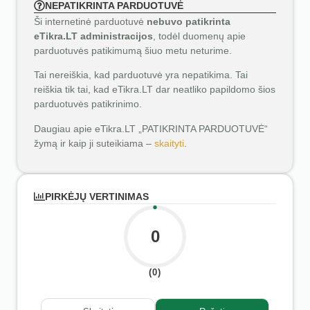
NEPATIKRINTA PARDUOTUVĖ
Ši internetinė parduotuvė
nebuvo patikrinta
eTikra.LT administracijos
, todėl duomenų apie
parduotuvės patikimumą šiuo metu neturime.
Tai nereiškia, kad parduotuvė yra nepatikima. Tai
reiškia tik tai, kad eTikra.LT dar neatliko papildomo šios
parduotuvės patikrinimo.
Daugiau apie eTikra.LT „PATIKRINTA PARDUOTUVĖ“
žymą ir kaip ji suteikiama –
skaityti
.
PIRKĖJŲ VERTINIMAS
0
(0)