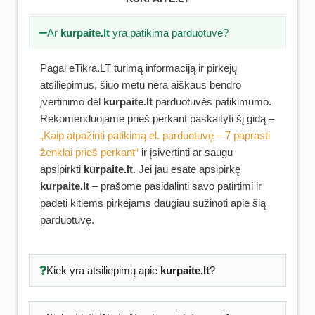
Ar
kurpaite.lt
yra patikima parduotuvė?
Pagal eTikra.LT turimą informaciją ir pirkėjų
atsiliepimus, šiuo metu nėra aiškaus bendro
įvertinimo dėl
kurpaite.lt
parduotuvės patikimumo.
Rekomenduojame prieš perkant paskaityti šį gidą –
„Kaip atpažinti patikimą el. parduotuvę – 7 paprasti
ženklai prieš perkant“
ir įsivertinti ar saugu
apsipirkti
kurpaite.lt
. Jei jau esate apsipirkę
kurpaite.lt
– prašome pasidalinti savo patirtimi ir
padėti kitiems pirkėjams daugiau sužinoti apie šią
parduotuvę.
Kiek yra atsiliepimų apie
kurpaite.lt
?