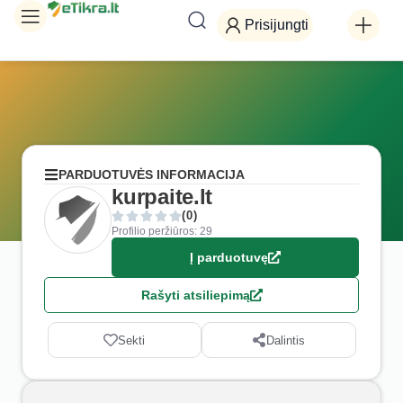
Prisijungti
PARDUOTUVĖS INFORMACIJA
kurpaite.lt
(0)
Profilio peržiūros: 29
Į parduotuvę
Rašyti atsiliepimą
Sekti
Dalintis