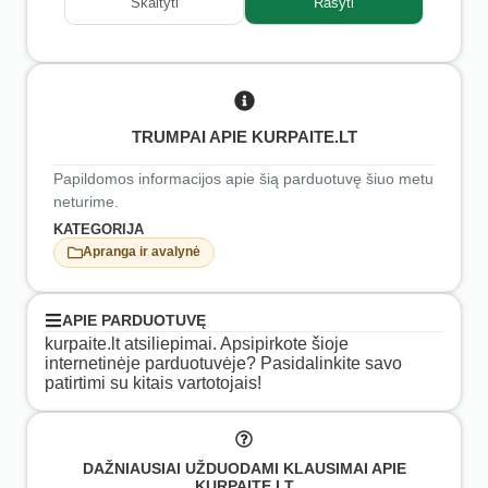
Skaityti
Rašyti
TRUMPAI APIE KURPAITE.LT
Papildomos informacijos apie šią parduotuvę šiuo metu
neturime.
KATEGORIJA
Apranga ir avalynė
APIE PARDUOTUVĘ
kurpaite.lt atsiliepimai. Apsipirkote šioje
internetinėje parduotuvėje? Pasidalinkite savo
patirtimi su kitais vartotojais!
DAŽNIAUSIAI UŽDUODAMI KLAUSIMAI APIE
KURPAITE.LT