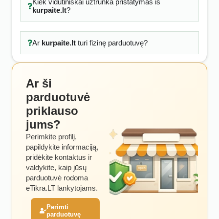
Kiek vidutiniškai užtrunka pristatymas iš
kurpaite.lt
?
Ar
kurpaite.lt
turi fizinę parduotuvę?
Ar ši
parduotuvė
priklauso
jums?
Perimkite profilį,
papildykite informaciją,
pridėkite kontaktus ir
valdykite, kaip jūsų
parduotuvė rodoma
eTikra.LT lankytojams.
Perimti
parduotuvę