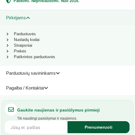
Patikimi. Nepriklausomi. Nuo 2018.
Pirkėjams
Parduotuvės
Nuolaidų kodai
Straipsniai
Prekės
Patikrintos parduotuvės
Parduotuvių savininkams
Pagalba / Kontaktai
Gaukite naujienas ir pasiūlymus pirmieji
Tik naudingi pasiūlymai ir naujienos.
Prenumeruoti