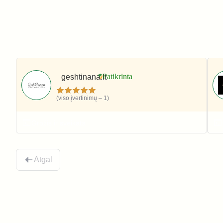
geshtinana.lt
(viso įvertinimų – 1)
Grožis ir sveikata
Atgal