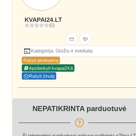
KVAPAI24.LT
(0)
Kategorija: Grožis ir sveikata
Rašyti atsiliepimą
Apsilankyti kvapai24.lt
Rašyti žinutę
NEPATIKRINTA parduotuvė
Ši internetinė parduotuvė nebuvo patikrinta eTikra.LT