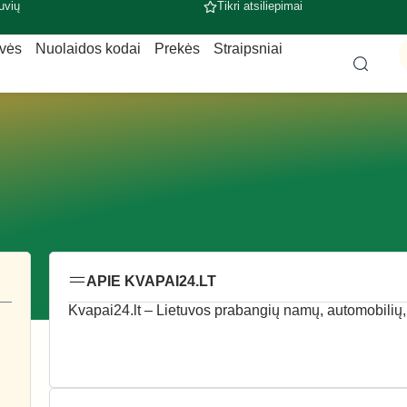
uvių
Tikri atsiliepimai
uvės
Nuolaidos kodai
Prekės
Straipsniai
APIE KVAPAI24.LT
Kvapai24.lt – Lietuvos prabangių namų, automobilių