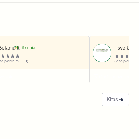
Belamu.lt
sveikatai
iso įvertinimų – 0)
(viso įvertinim
sveikata
Grožis ir sveikata
Kitas