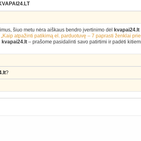
KVAPAI24.LT
epimus, šiuo metu nėra aiškaus bendro įvertinimo dėl
kvapai24.lt
–
„Kaip atpažinti patikimą el. parduotuvę – 7 paprasti ženklai pri
ę
kvapai24.lt
– prašome pasidalinti savo patirtimi ir padėti kiti
.lt
?