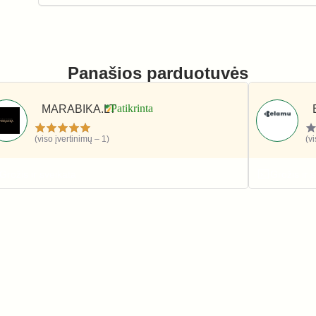
Panašios parduotuvės
MARABIKA.LT
(viso įvertinimų – 1)
(v
Grožis ir sveikata
Grožis ir 