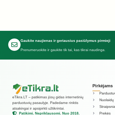
Gaukite naujienas ir geriausius pasiūlymus pirmieji
Prenumeruokite ir gaukite tik tai, kas tikrai naudinga.
Pirkėjams
Parduotu
eTikra.LT – patikimas jūsų gidas internetinių
Nuolaidų 
parduotuvių pasaulyje. Padedame rinktis
Straipsnia
atsakingai ir apsipirkti užtikrintai.
Prekės
Patikimi. Nepriklausomi. Nuo 2018.