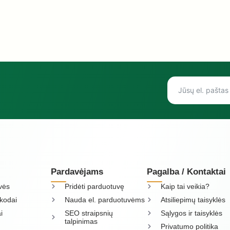
Pardavėjams
Pagalba / Kontaktai
vės
Pridėti parduotuvę
Kaip tai veikia?
kodai
Nauda el. parduotuvėms
Atsiliepimų taisyklės
i
SEO straipsnių
Sąlygos ir taisyklės
talpinimas
Privatumo politika