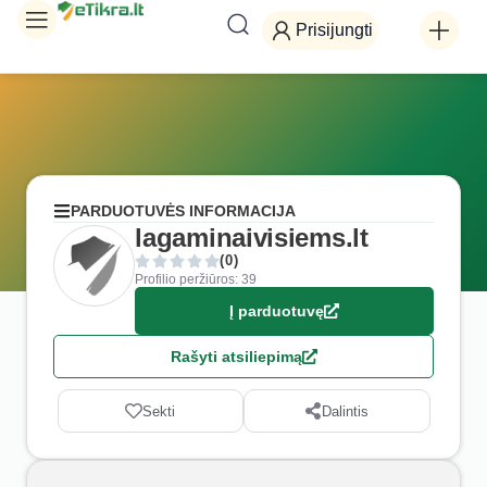
Prisijungti
PARDUOTUVĖS INFORMACIJA
lagaminaivisiems.lt
(0)
Profilio peržiūros: 39
Į parduotuvę
Rašyti atsiliepimą
Sekti
Dalintis