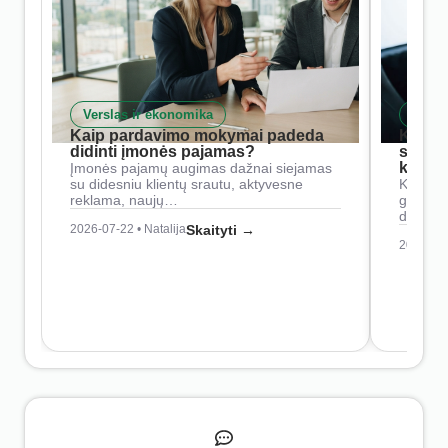
Verslas ir ekonomika
Skait
Kaip pardavimo mokymai padeda
Kaip 
didinti įmonės pajamas?
siste
konkur
Įmonės pajamų augimas dažnai siejamas
su didesniu klientų srautu, aktyvesne
Konkure
reklama, naujų…
geresnė
didesn
2026-07-22 • Natalija
Skaityti →
2026-07-