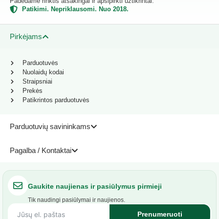
Padedame rinktis atsakingai ir apsipirkti užtikrintai.
Patikimi. Nepriklausomi. Nuo 2018.
Pirkėjams
Parduotuvės
Nuolaidų kodai
Straipsniai
Prekės
Patikrintos parduotuvės
Parduotuvių savininkams
Pagalba / Kontaktai
Gaukite naujienas ir pasiūlymus pirmieji
Tik naudingi pasiūlymai ir naujienos.
Prenumeruoti