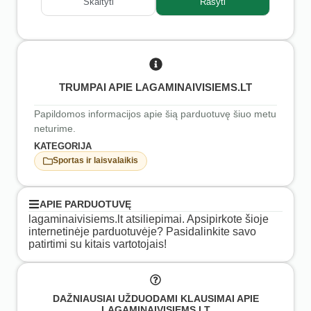
Skaityti
Rašyti
TRUMPAI APIE LAGAMINAIVISIEMS.LT
Papildomos informacijos apie šią parduotuvę šiuo metu
neturime.
KATEGORIJA
Sportas ir laisvalaikis
APIE PARDUOTUVĘ
lagaminaivisiems.lt atsiliepimai. Apsipirkote šioje
internetinėje parduotuvėje? Pasidalinkite savo
patirtimi su kitais vartotojais!
DAŽNIAUSIAI UŽDUODAMI KLAUSIMAI APIE
LAGAMINAIVISIEMS.LT