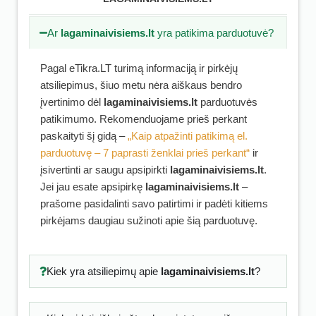
Ar
lagaminaivisiems.lt
yra patikima parduotuvė?
Pagal eTikra.LT turimą informaciją ir pirkėjų
atsiliepimus, šiuo metu nėra aiškaus bendro
įvertinimo dėl
lagaminaivisiems.lt
parduotuvės
patikimumo. Rekomenduojame prieš perkant
paskaityti šį gidą –
„Kaip atpažinti patikimą el.
parduotuvę – 7 paprasti ženklai prieš perkant“
ir
įsivertinti ar saugu apsipirkti
lagaminaivisiems.lt
.
Jei jau esate apsipirkę
lagaminaivisiems.lt
–
prašome pasidalinti savo patirtimi ir padėti kitiems
pirkėjams daugiau sužinoti apie šią parduotuvę.
Kiek yra atsiliepimų apie
lagaminaivisiems.lt
?