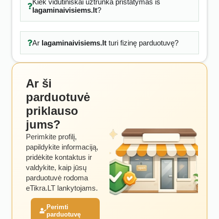
Kiek vidutiniškai užtrunka pristatymas iš
lagaminaivisiems.lt
?
Ar
lagaminaivisiems.lt
turi fizinę parduotuvę?
Ar ši
parduotuvė
priklauso
jums?
Perimkite profilį,
papildykite informaciją,
pridėkite kontaktus ir
valdykite, kaip jūsų
parduotuvė rodoma
eTikra.LT lankytojams.
Perimti
parduotuvę