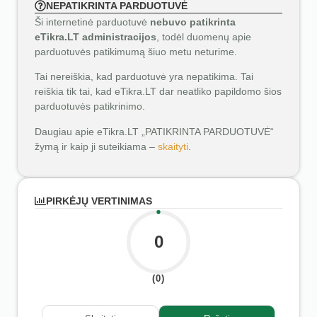
NEPATIKRINTA PARDUOTUVĖ
Ši internetinė parduotuvė
nebuvo patikrinta
eTikra.LT administracijos
, todėl duomenų apie
parduotuvės patikimumą šiuo metu neturime.
Tai nereiškia, kad parduotuvė yra nepatikima. Tai
reiškia tik tai, kad eTikra.LT dar neatliko papildomo šios
parduotuvės patikrinimo.
Daugiau apie eTikra.LT „PATIKRINTA PARDUOTUVĖ“
žymą ir kaip ji suteikiama –
skaityti
.
PIRKĖJŲ VERTINIMAS
0
(0)