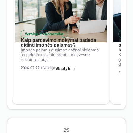
Verslas ir ekonomika
Skait
Kaip pardavimo mokymai padeda
Kaip 
didinti įmonės pajamas?
siste
konkur
Įmonės pajamų augimas dažnai siejamas
su didesniu klientų srautu, aktyvesne
Konkure
reklama, naujų…
geresnė
didesn
2026-07-22 • Natalija
Skaityti →
2026-07-