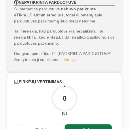
NEPATIKRINTA PARDUOTUVĖ
Ši internetinė parduotuvė
nebuvo patikrinta
eTikra.LT administracijos
, todėl duomenų apie
parduotuvės patikimumą šiuo metu neturime.
Tai nereiškia, kad parduotuvė yra nepatikima. Tai
reiškia tik tai, kad eTikra.LT dar neatliko papildomo šios
parduotuvės patikrinimo.
Daugiau apie eTikra.LT „PATIKRINTA PARDUOTUVĖ“
žymą ir kaip ji suteikiama –
skaityti
.
PIRKĖJŲ VERTINIMAS
0
(0)