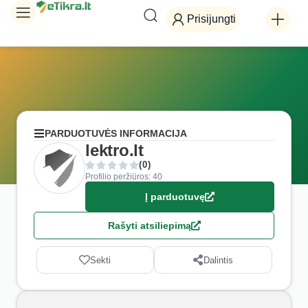
Prisijungti
PARDUOTUVĖS INFORMACIJA
lektro.lt
(0)
Profilio peržiūros: 40
Į parduotuvę
Rašyti atsiliepimą
Sekti
Dalintis