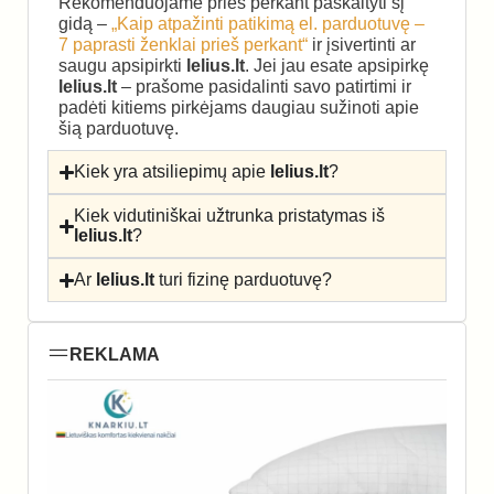
Rekomenduojame prieš perkant paskaityti šį
gidą –
„Kaip atpažinti patikimą el. parduotuvę –
7 paprasti ženklai prieš perkant“
ir įsivertinti ar
saugu apsipirkti
lelius.lt
. Jei jau esate apsipirkę
lelius.lt
– prašome pasidalinti savo patirtimi ir
padėti kitiems pirkėjams daugiau sužinoti apie
šią parduotuvę.
Kiek yra atsiliepimų apie
lelius.lt
?
Kiek vidutiniškai užtrunka pristatymas iš
lelius.lt
?
Ar
lelius.lt
turi fizinę parduotuvę?
REKLAMA