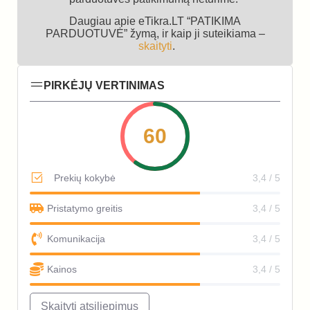
Daugiau apie eTikra.LT “PATIKIMA
PARDUOTUVĖ” žymą, ir kaip ji suteikiama –
skaityti
.
PIRKĖJŲ VERTINIMAS
60
Prekių kokybė
3,4 / 5
Pristatymo greitis
3,4 / 5
Komunikacija
3,4 / 5
Kainos
3,4 / 5
Skaityti atsiliepimus