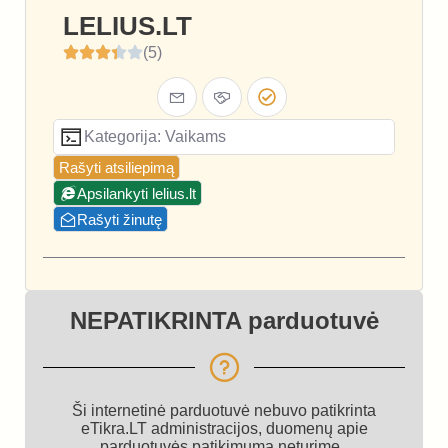
LELIUS.LT
(5)
Kategorija: Vaikams
Rašyti atsiliepimą
Apsilankyti lelius.lt
Rašyti žinutę
NEPATIKRINTA parduotuvė
Ši internetinė parduotuvė nebuvo patikrinta
eTikra.LT administracijos, duomenų apie
parduotuvės patikimumą neturime.