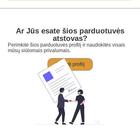
Ar Jūs esate šios parduotuvės
atstovas?
Perimkite šios parduotuvės profilį ir naudokitės visais
mūsų siūlomais privalumais.
Perimti profilį