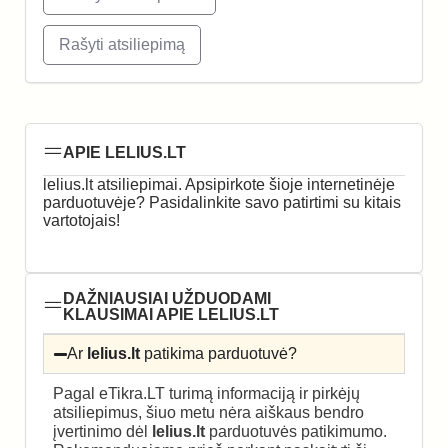
Rašyti atsiliepimą
APIE LELIUS.LT
lelius.lt atsiliepimai. Apsipirkote šioje internetinėje
parduotuvėje? Pasidalinkite savo patirtimi su kitais
vartotojais!
DAŽNIAUSIAI UŽDUODAMI
KLAUSIMAI APIE LELIUS.LT
Ar
lelius.lt
patikima parduotuvė?
Pagal eTikra.LT turimą informaciją ir pirkėjų
atsiliepimus, šiuo metu nėra aiškaus bendro
įvertinimo dėl
lelius.lt
parduotuvės patikimumo.