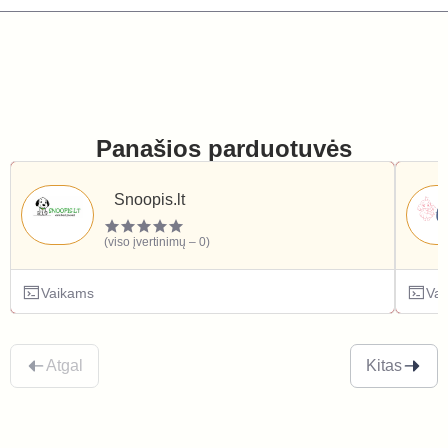
Panašios parduotuvės
Snoopis.lt
(viso įvertinimų – 0)
Vaikams
Va
Atgal
Kitas