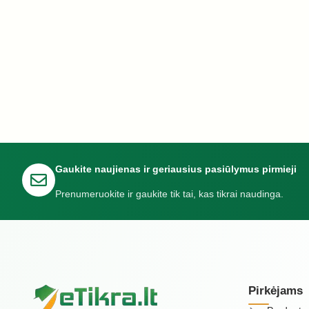
Gaukite naujienas ir geriausius pasiūlymus pirmieji
Prenumeruokite ir gaukite tik tai, kas tikrai naudinga.
Pirkėjams