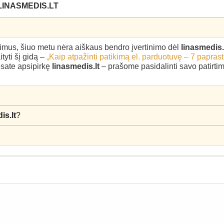
LINASMEDIS.LT
epimus, šiuo metu nėra aiškaus bendro įvertinimo dėl
linasmedis.
yti šį gidą –
„Kaip atpažinti patikimą el. parduotuvę – 7 paprast
 esate apsipirkę
linasmedis.lt
– prašome pasidalinti savo patirtimi
is.lt
?