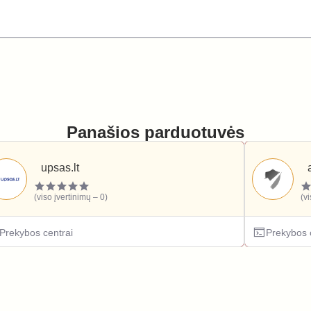
Panašios parduotuvės
upsas.lt
(viso įvertinimų – 0)
(v
Prekybos centrai
Prekybos 