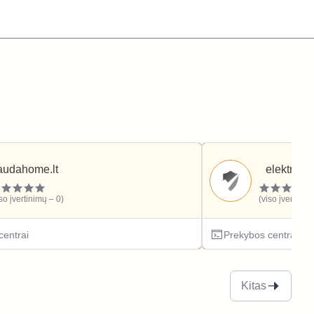
audahome.lt
elektronik
iso įvertinimų – 0)
(viso įvertinim
centrai
Prekybos centrai
Kitas