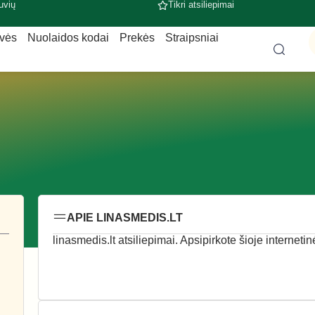
uvių
Tikri atsiliepimai
uvės
Nuolaidos kodai
Prekės
Straipsniai
APIE LINASMEDIS.LT
linasmedis.lt atsiliepimai. Apsipirkote šioje interneti