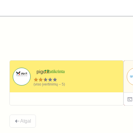
pigu.lt
(viso įvertinimų – 5)
Prekybos centrai
Atgal