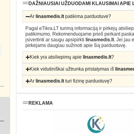
DAŽNIAUSIAI UŽDUODAMI KLAUSIMAI APIE 
Ar
linasmedis.lt
patikima parduotuvė?
Pagal eTikra.LT turimą informaciją ir pirkėjų atsili
patikimumo. Rekomenduojame prieš perkant paskait
įsivertinti ar saugu apsipirkti
linasmedis.lt
. Jei jau
pirkėjams daugiau sužinoti apie šią parduotuvę.
Kiek yra atsiliepimų apie
linasmedis.lt
?
Kiek vidutiniškai užtrunka pristatymas iš
linasmed
Ar
linasmedis.lt
turi fizinę parduotuvę?
REKLAMA