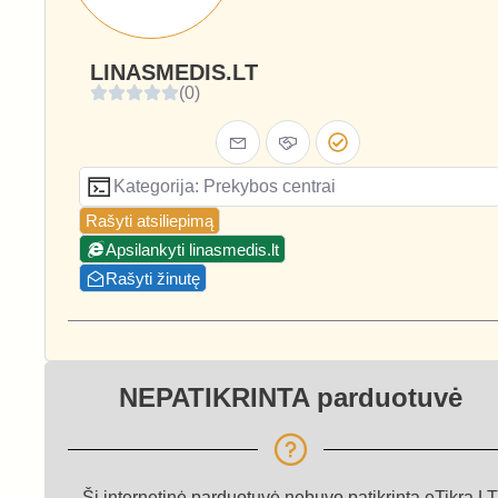
LINASMEDIS.LT
(0)
Kategorija: Prekybos centrai
Rašyti atsiliepimą
Apsilankyti linasmedis.lt
Rašyti žinutę
NEPATIKRINTA parduotuvė
Ši internetinė parduotuvė nebuvo patikrinta eTikra.LT