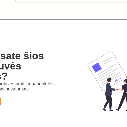
sate šios
uvės
s?
otuvės profilį ir naudokitės
is privalumais.