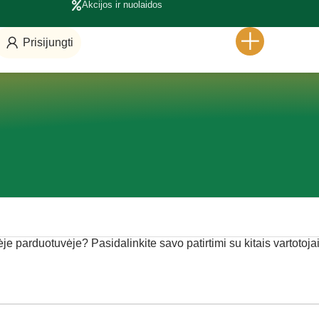
Akcijos ir nuolaidos
Prisijungti
nėje parduotuvėje? Pasidalinkite savo patirtimi su kitais vartotojai