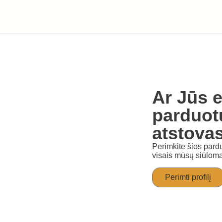
Ar Jūs e
parduot
atstova
Perimkite šios pardu
visais mūsų siūloma
Perimti profilį