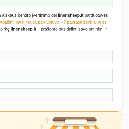
ra aiškaus bendro įvertinimo dėl
linensheep.lt
parduotuvės
atpažinti patikimą el. parduotuvę – 7 paprasti ženklai prieš
ipirkę
linensheep.lt
– prašome pasidalinti savo patirtimi ir