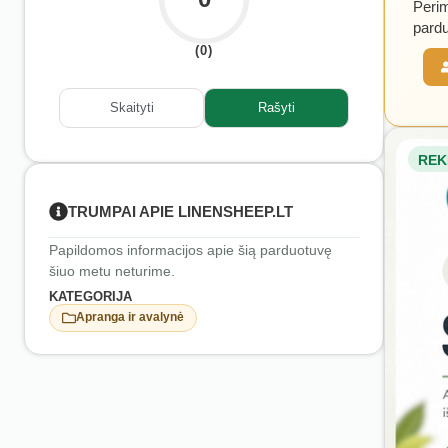
Perim
pardu
(0)
Skaityti
Rašyti
REK
TRUMPAI APIE LINENSHEEP.LT
Papildomos informacijos apie šią parduotuvę
šiuo metu neturime.
KATEGORIJA
Apranga ir avalynė