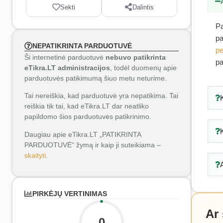
Sekti
Dalintis
Pa
pa
NEPATIKRINTA PARDUOTUVĖ
pe
Ši internetinė parduotuvė
nebuvo patikrinta
pa
eTikra.LT administracijos
, todėl duomenų apie
parduotuvės patikimumą šiuo metu neturime.
Tai nereiškia, kad parduotuvė yra nepatikima. Tai
reiškia tik tai, kad eTikra.LT dar neatliko
papildomo šios parduotuvės patikrinimo.
Daugiau apie eTikra.LT „PATIKRINTA
PARDUOTUVĖ“ žymą ir kaip ji suteikiama –
skaityti
.
PIRKĖJŲ VERTINIMAS
Ar
0