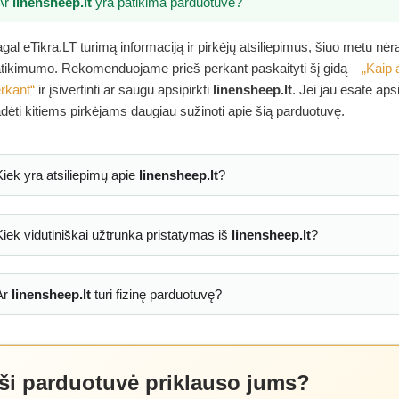
Ar
linensheep.lt
yra patikima parduotuvė?
gal eTikra.LT turimą informaciją ir pirkėjų atsiliepimus, šiuo metu nė
tikimumo. Rekomenduojame prieš perkant paskaityti šį gidą –
„Kaip 
rkant“
ir įsivertinti ar saugu apsipirkti
linensheep.lt
. Jei jau esate aps
dėti kitiems pirkėjams daugiau sužinoti apie šią parduotuvę.
Kiek yra atsiliepimų apie
linensheep.lt
?
Kiek vidutiniškai užtrunka pristatymas iš
linensheep.lt
?
Ar
linensheep.lt
turi fizinę parduotuvę?
 ši parduotuvė priklauso jums?