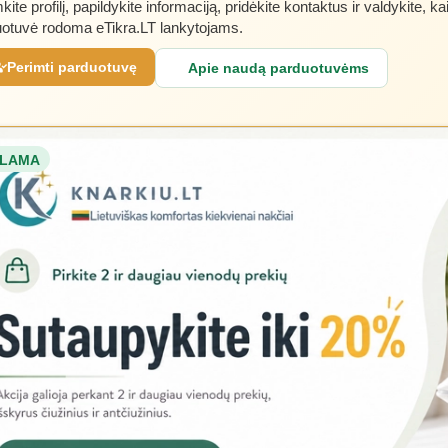
kite profilį, papildykite informaciją, pridėkite kontaktus ir valdykite, ka
otuvė rodoma eTikra.LT lankytojams.
Perimti parduotuvę
Apie naudą parduotuvėms
LAMA