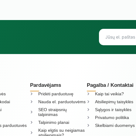
Pardavėjams
Pagalba / Kontaktai
vės
Pridėti parduotuvę
Kaip tai veikia?
kodai
Nauda el. parduotuvėms
Atsiliepimų taisyklės
i
SEO straipsnių
Sąlygos ir taisyklės
talpinimas
Privatumo politika
Talpinimo planai
os parduotuvės
Skelbiami duomenys
Kaip elgtis su neigiamas
atsiliepimais?