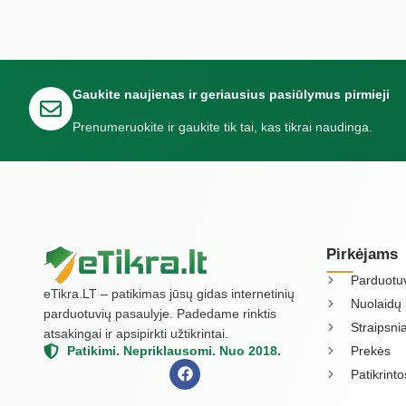
Gaukite naujienas ir geriausius pasiūlymus pirmieji
Prenumeruokite ir gaukite tik tai, kas tikrai naudinga.
Pirkėjams
Parduotu
eTikra.LT – patikimas jūsų gidas internetinių
Nuolaidų 
parduotuvių pasaulyje. Padedame rinktis
Straipsnia
atsakingai ir apsipirkti užtikrintai.
Prekės
Patikimi. Nepriklausomi. Nuo 2018.
Patikrint