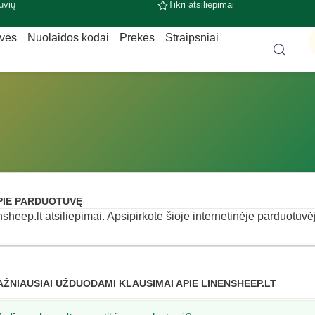
uvių
Tikri atsiliepimai
uvės
Nuolaidos kodai
Prekės
Straipsniai
PIE PARDUOTUVĘ
nsheep.lt atsiliepimai. Apsipirkote šioje internetinėje parduotuvėj
AŽNIAUSIAI UŽDUODAMI KLAUSIMAI APIE LINENSHEEP.LT