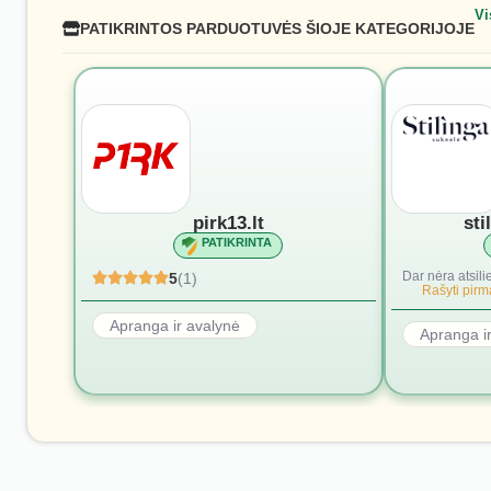
Vi
PATIKRINTOS PARDUOTUVĖS ŠIOJE KATEGORIJOJE
pirk13.lt
sti
PATIKRINTA
Dar nėra atsili
5
(1)
Rašyti pirmą
Apranga ir avalynė
Apranga i