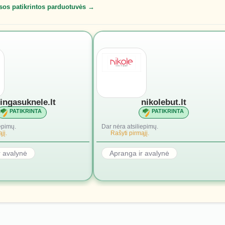
sos patikrintos parduotuvės →
lingasuknele.lt
nikolebut.lt
PATIKRINTA
PATIKRINTA
epimų.
Dar nėra atsiliepimų.
jį.
Rašyti pirmąjį.
r avalynė
Apranga ir avalynė