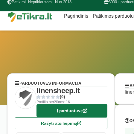
Patikimi. Nepriklausomi. Nuo 2018.
6000+ parduot
Pagrindinis
Patikimos parduot
PARDUOTUVĖS INFORMACIJA
A
linensheep.lt
line
(0)
Profilio peržiūros: 16
Į parduotuvę
D
Rašyti atsiliepimą