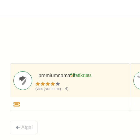
premiumnamai.lt
(viso įvertinimų – 4)
Elektronika ir technika
Atgal