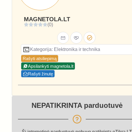
MAGNETOLA.LT
(0)
Kategorija: Elektronika ir technika
Rašyti atsiliepimą
Apsilankyti magnetola.lt
Rašyti žinutę
NEPATIKRINTA parduotuvė
Ši internetinė parduotuvė nebuvo patikrinta eTikra.LT