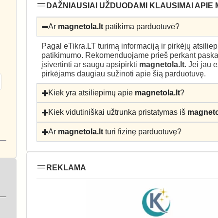
DAŽNIAUSIAI UŽDUODAMI KLAUSIMAI APIE
Ar
magnetola.lt
patikima parduotuvė?
Pagal eTikra.LT turimą informaciją ir pirkėjų atsili
patikimumo. Rekomenduojame prieš perkant paskait
įsivertinti ar saugu apsipirkti
magnetola.lt
. Jei jau 
pirkėjams daugiau sužinoti apie šią parduotuvę.
Kiek yra atsiliepimų apie
magnetola.lt
?
Kiek vidutiniškai užtrunka pristatymas iš
magnetol
Ar
magnetola.lt
turi fizinę parduotuvę?
REKLAMA