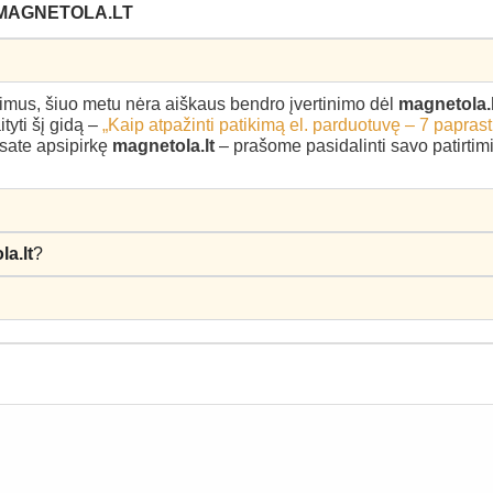
 MAGNETOLA.LT
epimus, šiuo metu nėra aiškaus bendro įvertinimo dėl
magnetola.l
yti šį gidą –
„Kaip atpažinti patikimą el. parduotuvę – 7 paprast
esate apsipirkę
magnetola.lt
– prašome pasidalinti savo patirtimi 
a.lt
?