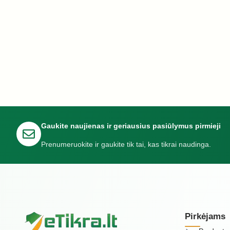
Gaukite naujienas ir geriausius pasiūlymus pirmieji
Prenumeruokite ir gaukite tik tai, kas tikrai naudinga.
Pirkėjams