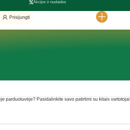
Akcijos ir nuolaidos
Prisijungti
ėje parduotuvėje? Pasidalinkite savo patirtimi su kitais vartotojai