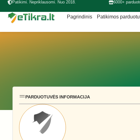
Patikimi. Nepriklausomi. Nuo 2018.
6000+ parduot
Pagrindinis
Patikimos parduot
PARDUOTUVĖS INFORMACIJA