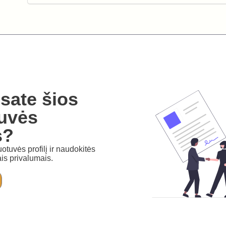
sate šios
uvės
s?
otuvės profilį ir naudokitės
is privalumais.