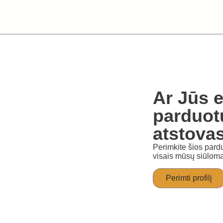
Ar Jūs e
parduot
atstova
Perimkite šios pardu
visais mūsų siūloma
Perimti profilį