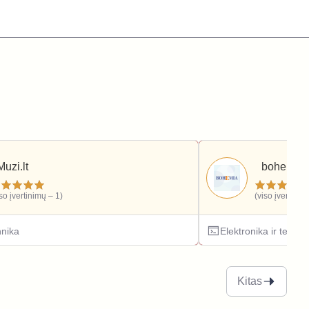
Muzi.lt
bohemia.l
iso įvertinimų – 1)
(viso įvertinim
hnika
Elektronika ir techni
Kitas