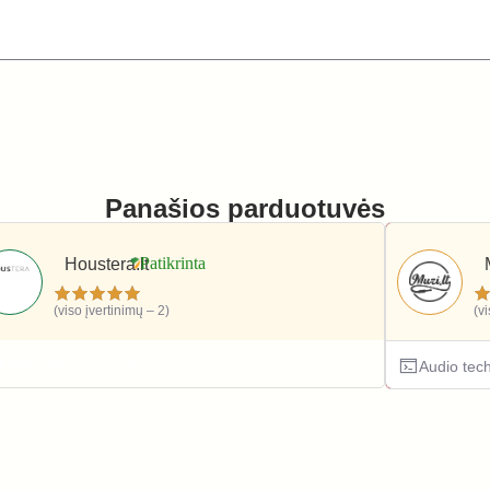
Panašios parduotuvės
Houstera.lt
(viso įvertinimų – 2)
(v
Elektronika ir technika
Audio tec