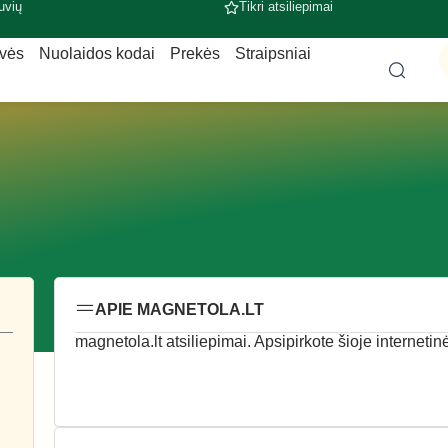
uvių
Tikri atsiliepimai
uvės
Nuolaidos kodai
Prekės
Straipsniai
APIE MAGNETOLA.LT
magnetola.lt atsiliepimai. Apsipirkote šioje internetin