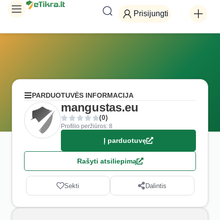
Prisijungti
PARDUOTUVĖS INFORMACIJA
mangustas.eu
(0)
Profilio peržiūros: 8
Į parduotuvę
Rašyti atsiliepimą
Sekti
Dalintis