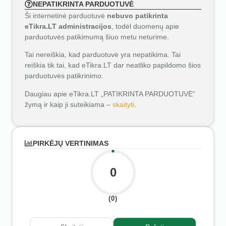
NEPATIKRINTA PARDUOTUVĖ
Ši internetinė parduotuvė
nebuvo patikrinta
eTikra.LT administracijos
, todėl duomenų apie
parduotuvės patikimumą šiuo metu neturime.
Tai nereiškia, kad parduotuvė yra nepatikima. Tai
reiškia tik tai, kad eTikra.LT dar neatliko papildomo šios
parduotuvės patikrinimo.
Daugiau apie eTikra.LT „PATIKRINTA PARDUOTUVĖ“
žymą ir kaip ji suteikiama –
skaityti
.
PIRKĖJŲ VERTINIMAS
0
(0)