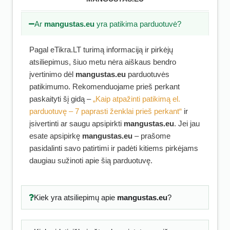
Ar
mangustas.eu
yra patikima parduotuvė?
Pagal eTikra.LT turimą informaciją ir pirkėjų
atsiliepimus, šiuo metu nėra aiškaus bendro
įvertinimo dėl
mangustas.eu
parduotuvės
patikimumo. Rekomenduojame prieš perkant
paskaityti šį gidą –
„Kaip atpažinti patikimą el.
parduotuvę – 7 paprasti ženklai prieš perkant“
ir
įsivertinti ar saugu apsipirkti
mangustas.eu
. Jei jau
esate apsipirkę
mangustas.eu
– prašome
pasidalinti savo patirtimi ir padėti kitiems pirkėjams
daugiau sužinoti apie šią parduotuvę.
Kiek yra atsiliepimų apie
mangustas.eu
?