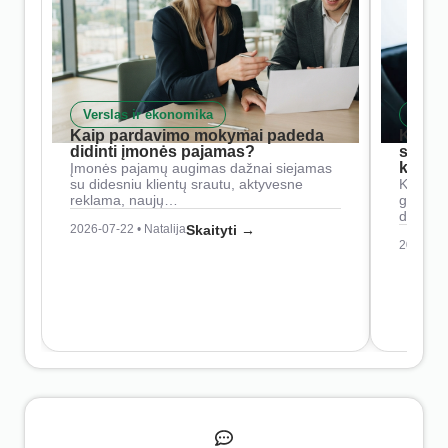
Verslas ir ekonomika
Skait
Kaip pardavimo mokymai padeda
Kaip 
didinti įmonės pajamas?
siste
konkur
Įmonės pajamų augimas dažnai siejamas
su didesniu klientų srautu, aktyvesne
Konkure
reklama, naujų…
geresnė
didesn
2026-07-22 • Natalija
Skaityti →
2026-07-