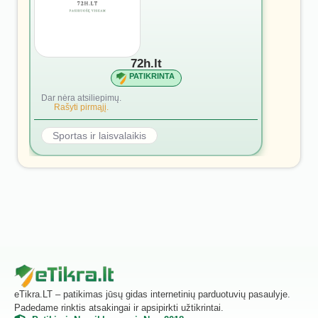
72h.lt
PATIKRINTA
Dar nėra atsiliepimų.
Rašyti pirmąjį.
Sportas ir laisvalaikis
eTikra.LT – patikimas jūsų gidas internetinių parduotuvių pasaulyje.
Padedame rinktis atsakingai ir apsipirkti užtikrintai.