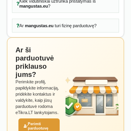
Kiek vidutiniškai užtrunka pristatymas iš
mangustas.eu
?
Ar
mangustas.eu
turi fizinę parduotuvę?
Ar ši
parduotuvė
priklauso
jums?
Perimkite profilį,
papildykite informaciją,
pridėkite kontaktus ir
valdykite, kaip jūsų
parduotuvė rodoma
eTikra.LT lankytojams.
Perimti
parduotuvę