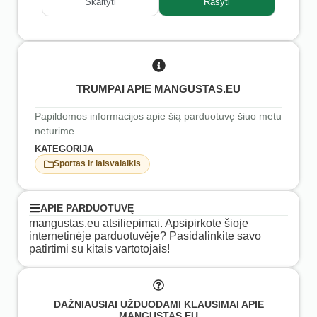
Skaityti
Rašyti
TRUMPAI APIE MANGUSTAS.EU
Papildomos informacijos apie šią parduotuvę šiuo metu
neturime.
KATEGORIJA
Sportas ir laisvalaikis
APIE PARDUOTUVĘ
mangustas.eu atsiliepimai. Apsipirkote šioje
internetinėje parduotuvėje? Pasidalinkite savo
patirtimi su kitais vartotojais!
DAŽNIAUSIAI UŽDUODAMI KLAUSIMAI APIE
MANGUSTAS.EU