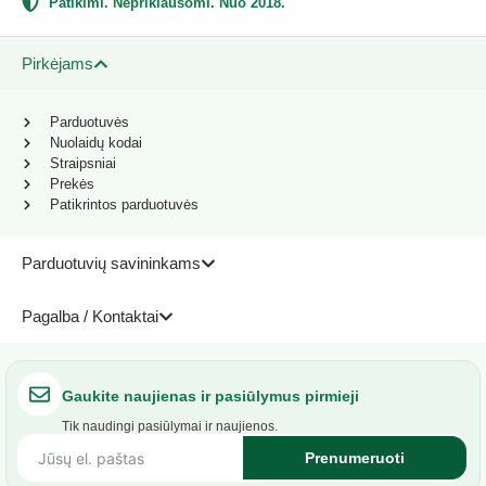
Patikimi. Nepriklausomi. Nuo 2018.
Pirkėjams
Parduotuvės
Nuolaidų kodai
Straipsniai
Prekės
Patikrintos parduotuvės
Parduotuvių savininkams
Pagalba / Kontaktai
Gaukite naujienas ir pasiūlymus pirmieji
Tik naudingi pasiūlymai ir naujienos.
Prenumeruoti