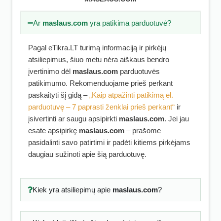
Ar
maslaus.com
yra patikima parduotuvė?
Pagal eTikra.LT turimą informaciją ir pirkėjų
atsiliepimus, šiuo metu nėra aiškaus bendro
įvertinimo dėl
maslaus.com
parduotuvės
patikimumo. Rekomenduojame prieš perkant
paskaityti šį gidą –
„Kaip atpažinti patikimą el.
parduotuvę – 7 paprasti ženklai prieš perkant“
ir
įsivertinti ar saugu apsipirkti
maslaus.com
. Jei jau
esate apsipirkę
maslaus.com
– prašome
pasidalinti savo patirtimi ir padėti kitiems pirkėjams
daugiau sužinoti apie šią parduotuvę.
Kiek yra atsiliepimų apie
maslaus.com
?