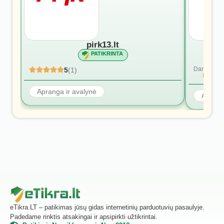
pirk13.lt
PATIKRINTA
Dar nėra at
5
(1)
Rašyti p
Apranga ir avalynė
Aprang
eTikra.LT – patikimas jūsų gidas internetinių parduotuvių pasaulyje.
Padedame rinktis atsakingai ir apsipirkti užtikrintai.