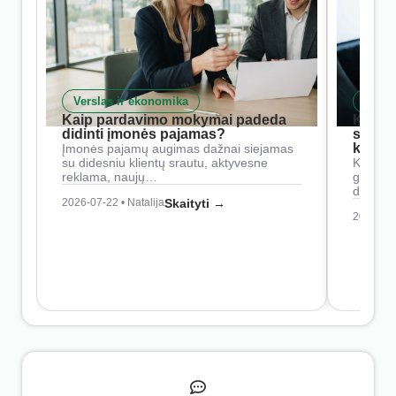
Verslas ir ekonomika
Skait
Kaip pardavimo mokymai padeda
Kaip 
didinti įmonės pajamas?
siste
konkur
Įmonės pajamų augimas dažnai siejamas
su didesniu klientų srautu, aktyvesne
Konkure
reklama, naujų…
geresnė
didesn
2026-07-22 • Natalija
Skaityti →
2026-07-