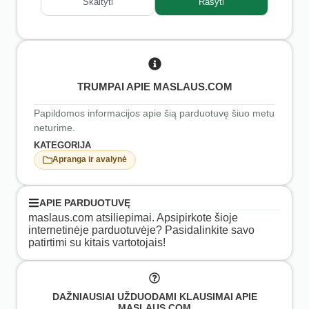
Skaityti
Rašyti
TRUMPAI APIE MASLAUS.COM
Papildomos informacijos apie šią parduotuvę šiuo metu
neturime.
KATEGORIJA
Apranga ir avalynė
APIE PARDUOTUVĘ
maslaus.com atsiliepimai. Apsipirkote šioje
internetinėje parduotuvėje? Pasidalinkite savo
patirtimi su kitais vartotojais!
DAŽNIAUSIAI UŽDUODAMI KLAUSIMAI APIE
MASLAUS.COM