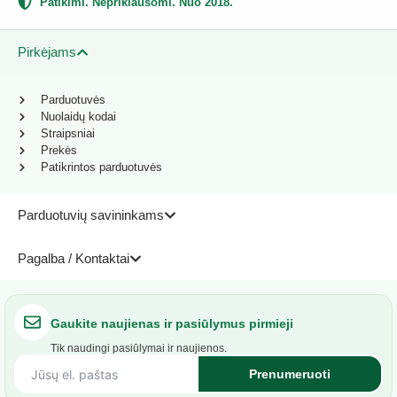
Patikimi. Nepriklausomi. Nuo 2018.
Pirkėjams
Parduotuvės
Nuolaidų kodai
Straipsniai
Prekės
Patikrintos parduotuvės
Parduotuvių savininkams
Pagalba / Kontaktai
Gaukite naujienas ir pasiūlymus pirmieji
Tik naudingi pasiūlymai ir naujienos.
Prenumeruoti