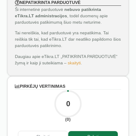
NEPATIKRINTA PARDUOTUVĖ
Ši internetinė parduotuvė
nebuvo patikrinta
eTikra.LT administracijos
, todėl duomenų apie
parduotuvės patikimumą šiuo metu neturime.
Tai nereiškia, kad parduotuvė yra nepatikima. Tai
reiškia tik tai, kad eTikra.LT dar neatliko papildomo šios
parduotuvės patikrinimo.
Daugiau apie eTikra.LT „PATIKRINTA PARDUOTUVĖ“
žymą ir kaip ji suteikiama –
skaityti
.
PIRKĖJŲ VERTINIMAS
0
(0)