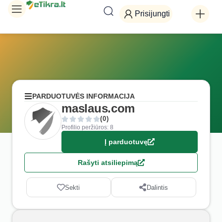
Prisijungti
PARDUOTUVĖS INFORMACIJA
maslaus.com
(0)
Profilio peržiūros: 8
Į parduotuvę
Rašyti atsiliepimą
Sekti
Dalintis