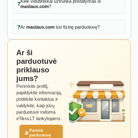
Kiek vidutiniškai užtrunka pristatymas iš
maslaus.com
?
Ar
maslaus.com
turi fizinę parduotuvę?
Ar ši
parduotuvė
priklauso
jums?
Perimkite profilį,
papildykite informaciją,
pridėkite kontaktus ir
valdykite, kaip jūsų
parduotuvė rodoma
eTikra.LT lankytojams.
Perimti
parduotuvę