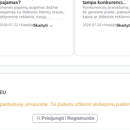
pajamas?
tampa konkurenci...
Įmonės pajamų augimas dažnai
Konkurencinį pranašumą 
siejamas su didesniu klientų srautu,
tik geresnė prekė, patrau
aktyvesne reklama, naujų…
kaina ar didesnis reklam
2026-07-22 • Natalija
Skaityti →
2026-07-20 • Natalija
Skaity
.EU
 parduotuvę, prisijunkite. Tai padeda užtikrinti atsiliepimų patik
Prisijungti / Registruotis