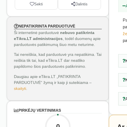
Sekti
Dalintis
Pa
NEPATIKRINTA PARDUOTUVĖ
pa
Ši internetinė parduotuvė
nebuvo patikrinta
že
eTikra.LT administracijos
, todėl duomenų apie
pa
parduotuvės patikimumą šiuo metu neturime.
Tai nereiškia, kad parduotuvė yra nepatikima. Tai
reiškia tik tai, kad eTikra.LT dar neatliko
papildomo šios parduotuvės patikrinimo.
Daugiau apie eTikra.LT „PATIKRINTA
PARDUOTUVĖ“ žymą ir kaip ji suteikiama –
skaityti
.
PIRKĖJŲ VERTINIMAS
0
Ar