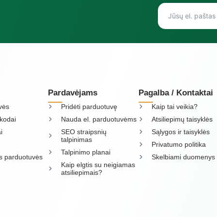
Pardavėjams
Pagalba / Kontaktai
vės
Pridėti parduotuvę
Kaip tai veikia?
kodai
Nauda el. parduotuvėms
Atsiliepimų taisyklės
i
SEO straipsnių
Sąlygos ir taisyklės
talpinimas
Privatumo politika
Talpinimo planai
os parduotuvės
Skelbiami duomenys
Kaip elgtis su neigiamas
atsiliepimais?