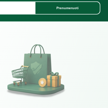
Prenumeruoti