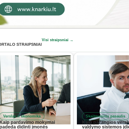
Visi straipsniai →
ORTALO STRAIPSNIAI
Verslas ir ekonomika
Skaitmeninis pasaulis
Kaip pardavimo mokymai
Kaip pažangios versl
padeda didinti įmonės
valdymo sistemos įd