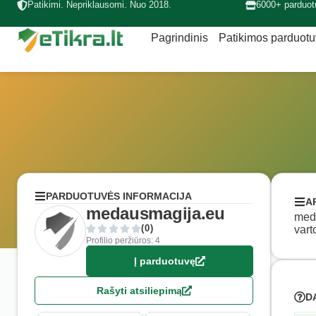
Patikimi. Nepriklausomi. Nuo 2018.
6000+ parduot
Pagrindinis
Patikimos parduot
PARDUOTUVĖS INFORMACIJA
A
medausmagija.eu
meda
(0)
vart
Profilio peržiūros: 4
Į parduotuvę
Rašyti atsiliepimą
D