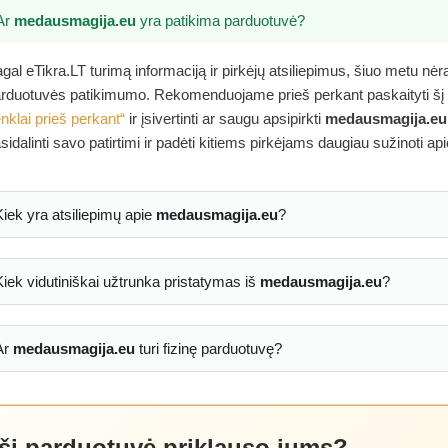
Ar
medausmagija.eu
yra patikima parduotuvė?
gal eTikra.LT turimą informaciją ir pirkėjų atsiliepimus, šiuo metu nė
rduotuvės patikimumo. Rekomenduojame prieš perkant paskaityti šį
nklai prieš perkant“
ir įsivertinti ar saugu apsipirkti
medausmagija.eu
sidalinti savo patirtimi ir padėti kitiems pirkėjams daugiau sužinoti ap
Kiek yra atsiliepimų apie
medausmagija.eu
?
Kiek vidutiniškai užtrunka pristatymas iš
medausmagija.eu
?
Ar
medausmagija.eu
turi fizinę parduotuvę?
 ši parduotuvė priklauso jums?