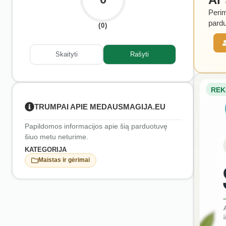
Perim
pardu
(0)
Skaityti
Rašyti
REK
TRUMPAI APIE MEDAUSMAGIJA.EU
Papildomos informacijos apie šią parduotuvę
šiuo metu neturime.
KATEGORIJA
Maistas ir gėrimai