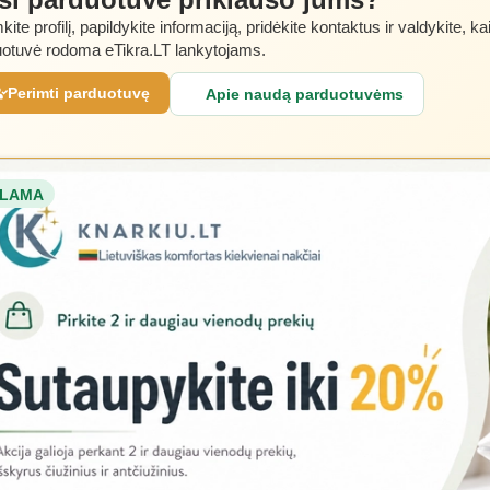
kite profilį, papildykite informaciją, pridėkite kontaktus ir valdykite, ka
otuvė rodoma eTikra.LT lankytojams.
Perimti parduotuvę
Apie naudą parduotuvėms
LAMA