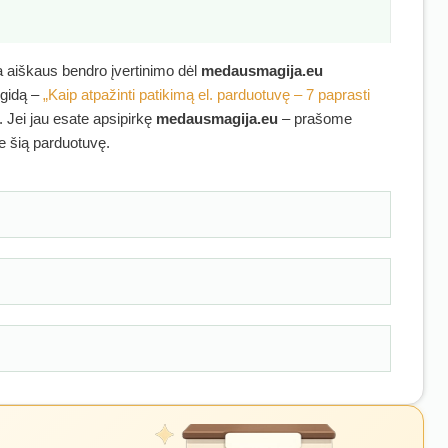
ra aiškaus bendro įvertinimo dėl
medausmagija.eu
 gidą –
„Kaip atpažinti patikimą el. parduotuvę – 7 paprasti
. Jei jau esate apsipirkę
medausmagija.eu
– prašome
ie šią parduotuvę.