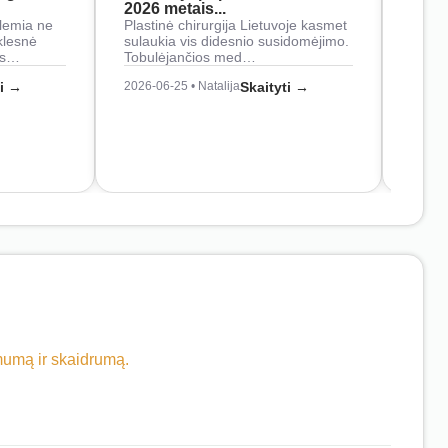
2026 metais...
Rankš
lemia ne
Plastinė chirurgija Lietuvoje kasmet
naudo
klesnė
sulaukia vis didesnio susidomėjimo.
Juos
os…
Tobulėjančios med…
2026-0
ti →
2026-06-25 • Natalija
Skaityti →
imumą ir skaidrumą.