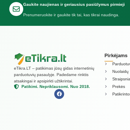
Gaukite naujienas ir geriausius pasiūlymus pirmieji
Prenumeruokite ir gaukite tik tai, kas tikrai naudinga.
Pirkėjams
Parduotu
eTikra.LT – patikimas jūsų gidas internetinių
Nuolaidų 
parduotuvių pasaulyje. Padedame rinktis
Straipsnia
atsakingai ir apsipirkti užtikrintai.
Prekės
Patikimi. Nepriklausomi. Nuo 2018.
Patikrint