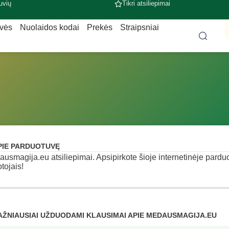
uvių
Tikri atsiliepimai
uvės
Nuolaidos kodai
Prekės
Straipsniai
PIE PARDUOTUVĘ
usmagija.eu atsiliepimai. Apsipirkote šioje internetinėje parduot
otojais!
AŽNIAUSIAI UŽDUODAMI KLAUSIMAI APIE MEDAUSMAGIJA.EU