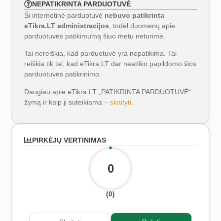
NEPATIKRINTA PARDUOTUVĖ
Ši internetinė parduotuvė
nebuvo patikrinta
eTikra.LT administracijos
, todėl duomenų apie
parduotuvės patikimumą šiuo metu neturime.
Tai nereiškia, kad parduotuvė yra nepatikima. Tai
reiškia tik tai, kad eTikra.LT dar neatliko papildomo šios
parduotuvės patikrinimo.
Daugiau apie eTikra.LT „PATIKRINTA PARDUOTUVĖ“
žymą ir kaip ji suteikiama –
skaityti
.
PIRKĖJŲ VERTINIMAS
0
(0)