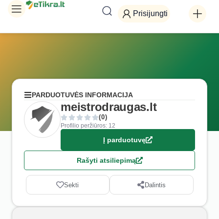
Prisijungti
PARDUOTUVĖS INFORMACIJA
meistrodraugas.lt
(0)
Profilio peržiūros: 12
Į parduotuvę
Rašyti atsiliepimą
Sekti
Dalintis