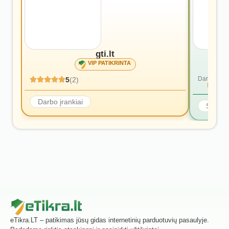
gti.lt
VIP PATIKRINTA
Dar nėra at
5
(2)
Rašyti p
Darbo įrankiai
Statyb
eTikra.LT – patikimas jūsų gidas internetinių parduotuvių pasaulyje.