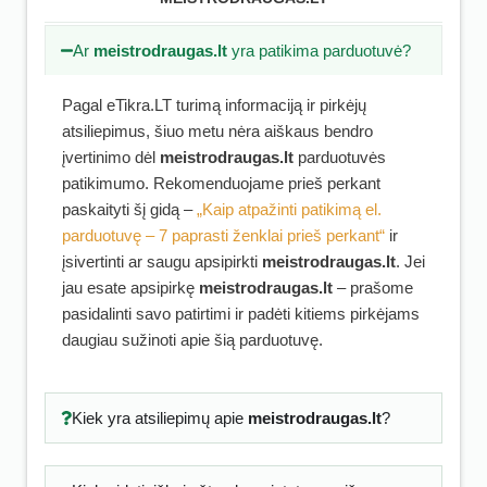
Ar
meistrodraugas.lt
yra patikima parduotuvė?
Pagal eTikra.LT turimą informaciją ir pirkėjų
atsiliepimus, šiuo metu nėra aiškaus bendro
įvertinimo dėl
meistrodraugas.lt
parduotuvės
patikimumo. Rekomenduojame prieš perkant
paskaityti šį gidą –
„Kaip atpažinti patikimą el.
parduotuvę – 7 paprasti ženklai prieš perkant“
ir
įsivertinti ar saugu apsipirkti
meistrodraugas.lt
. Jei
jau esate apsipirkę
meistrodraugas.lt
– prašome
pasidalinti savo patirtimi ir padėti kitiems pirkėjams
daugiau sužinoti apie šią parduotuvę.
Kiek yra atsiliepimų apie
meistrodraugas.lt
?