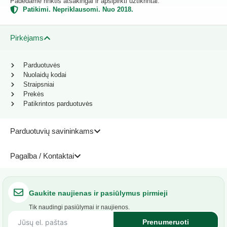
Padedame rinktis atsakingai ir apsipirkti užtikrintai.
Patikimi. Nepriklausomi. Nuo 2018.
Pirkėjams
Parduotuvės
Nuolaidų kodai
Straipsniai
Prekės
Patikrintos parduotuvės
Parduotuvių savininkams
Pagalba / Kontaktai
Gaukite naujienas ir pasiūlymus pirmieji
Tik naudingi pasiūlymai ir naujienos.
Prenumeruoti