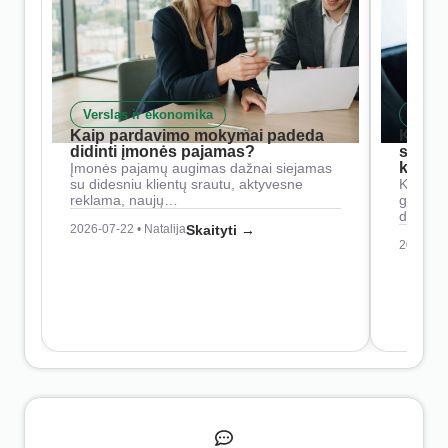
Verslas ir ekonomika
Skait
Kaip pardavimo mokymai padeda
Kaip 
didinti įmonės pajamas?
siste
konkur
Įmonės pajamų augimas dažnai siejamas
su didesniu klientų srautu, aktyvesne
Konkure
reklama, naujų…
geresnė
didesn
2026-07-22 • Natalija
Skaityti →
2026-07-