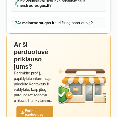
Kiek vidutiniškai užtrunka pristatymas iš
meistrodraugas.lt
?
Ar
meistrodraugas.lt
turi fizinę parduotuvę?
Ar ši
parduotuvė
priklauso
jums?
Perimkite profilį,
papildykite informaciją,
pridėkite kontaktus ir
valdykite, kaip jūsų
parduotuvė rodoma
eTikra.LT lankytojams.
Perimti
parduotuvę