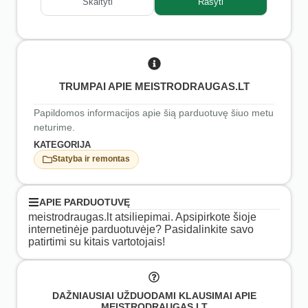
Skaityti
Rašyti
TRUMPAI APIE MEISTRODRAUGAS.LT
Papildomos informacijos apie šią parduotuvę šiuo metu
neturime.
KATEGORIJA
Statyba ir remontas
APIE PARDUOTUVĘ
meistrodraugas.lt atsiliepimai. Apsipirkote šioje
internetinėje parduotuvėje? Pasidalinkite savo
patirtimi su kitais vartotojais!
DAŽNIAUSIAI UŽDUODAMI KLAUSIMAI APIE
MEISTRODRAUGAS.LT