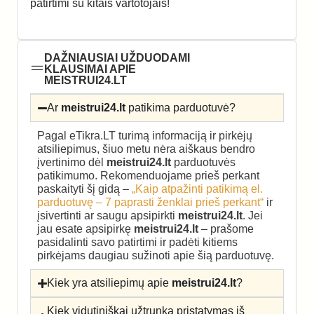
patirtimi su kitais vartotojais!
DAŽNIAUSIAI UŽDUODAMI
KLAUSIMAI APIE
MEISTRUI24.LT
Ar
meistrui24.lt
patikima parduotuvė?
Pagal eTikra.LT turimą informaciją ir pirkėjų
atsiliepimus, šiuo metu nėra aiškaus bendro
įvertinimo dėl
meistrui24.lt
parduotuvės
patikimumo. Rekomenduojame prieš perkant
paskaityti šį gidą –
„Kaip atpažinti patikimą el.
parduotuvę – 7 paprasti ženklai prieš perkant“
ir
įsivertinti ar saugu apsipirkti
meistrui24.lt
. Jei
jau esate apsipirkę
meistrui24.lt
– prašome
pasidalinti savo patirtimi ir padėti kitiems
pirkėjams daugiau sužinoti apie šią parduotuvę.
Kiek yra atsiliepimų apie
meistrui24.lt
?
Kiek vidutiniškai užtrunka pristatymas iš