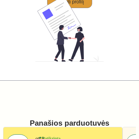
Perimti profilį
Panašios parduotuvės
gti.lt