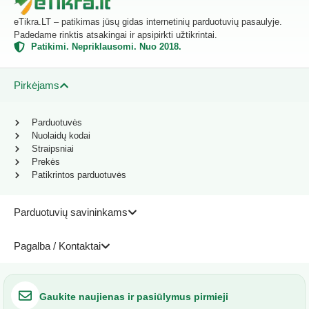
eTikra.LT – patikimas jūsų gidas internetinių parduotuvių pasaulyje.
Padedame rinktis atsakingai ir apsipirkti užtikrintai.
Patikimi. Nepriklausomi. Nuo 2018.
Pirkėjams
Parduotuvės
Nuolaidų kodai
Straipsniai
Prekės
Patikrintos parduotuvės
Parduotuvių savininkams
Pagalba / Kontaktai
Gaukite naujienas ir pasiūlymus pirmieji