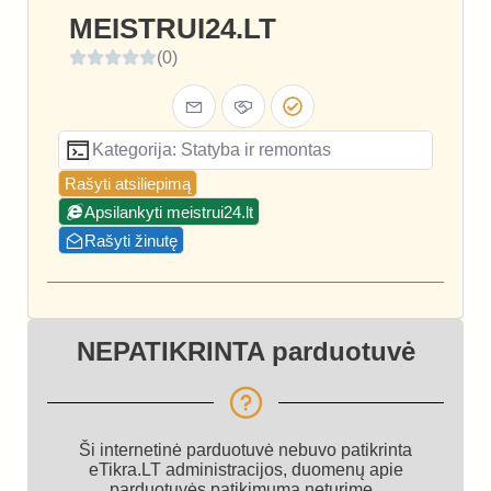
MEISTRUI24.LT
(0)
Kategorija: Statyba ir remontas
Rašyti atsiliepimą
Apsilankyti meistrui24.lt
Rašyti žinutę
NEPATIKRINTA parduotuvė
Ši internetinė parduotuvė nebuvo patikrinta
eTikra.LT administracijos, duomenų apie
parduotuvės patikimumą neturime.