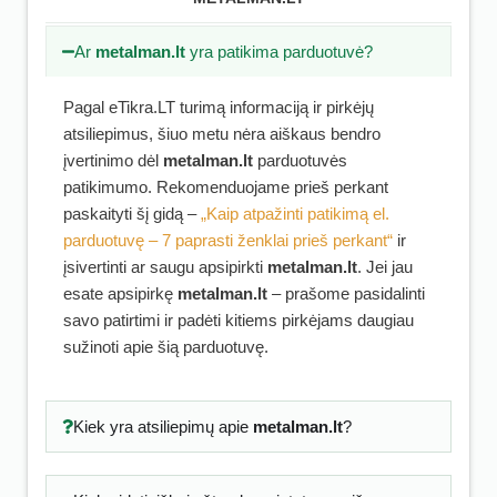
Ar
metalman.lt
yra patikima parduotuvė?
Pagal eTikra.LT turimą informaciją ir pirkėjų
atsiliepimus, šiuo metu nėra aiškaus bendro
įvertinimo dėl
metalman.lt
parduotuvės
patikimumo. Rekomenduojame prieš perkant
paskaityti šį gidą –
„Kaip atpažinti patikimą el.
parduotuvę – 7 paprasti ženklai prieš perkant“
ir
įsivertinti ar saugu apsipirkti
metalman.lt
. Jei jau
esate apsipirkę
metalman.lt
– prašome pasidalinti
savo patirtimi ir padėti kitiems pirkėjams daugiau
sužinoti apie šią parduotuvę.
Kiek yra atsiliepimų apie
metalman.lt
?