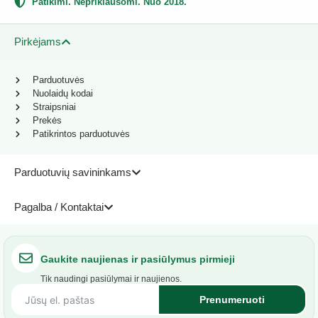
Patikimi. Nepriklausomi. Nuo 2018.
Pirkėjams
Parduotuvės
Nuolaidų kodai
Straipsniai
Prekės
Patikrintos parduotuvės
Parduotuvių savininkams
Pagalba / Kontaktai
Gaukite naujienas ir pasiūlymus pirmieji
Tik naudingi pasiūlymai ir naujienos.
Prenumeruoti