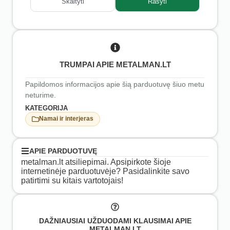
Skaityti
Rašyti
TRUMPAI APIE METALMAN.LT
Papildomos informacijos apie šią parduotuvę šiuo metu
neturime.
KATEGORIJA
Namai ir interjeras
APIE PARDUOTUVĘ
metalman.lt atsiliepimai. Apsipirkote šioje
internetinėje parduotuvėje? Pasidalinkite savo
patirtimi su kitais vartotojais!
DAŽNIAUSIAI UŽDUODAMI KLAUSIMAI APIE
METALMAN.LT