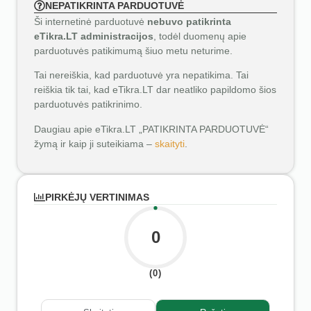
NEPATIKRINTA PARDUOTUVĖ
Ši internetinė parduotuvė
nebuvo patikrinta
eTikra.LT administracijos
, todėl duomenų apie
parduotuvės patikimumą šiuo metu neturime.
Tai nereiškia, kad parduotuvė yra nepatikima. Tai
reiškia tik tai, kad eTikra.LT dar neatliko papildomo šios
parduotuvės patikrinimo.
Daugiau apie eTikra.LT „PATIKRINTA PARDUOTUVĖ“
žymą ir kaip ji suteikiama –
skaityti
.
PIRKĖJŲ VERTINIMAS
0
(0)