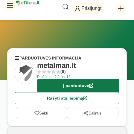
Prisijungti
PARDUOTUVĖS INFORMACIJA
metalman.lt
(0)
Profilio peržiūros: 13
Į parduotuvę
Rašyti atsiliepimą
Sekti
Dalintis