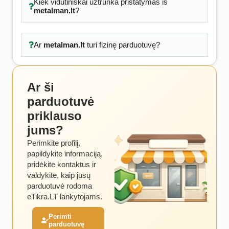
Kiek vidutiniškai užtrunka pristatymas iš
metalman.lt
?
Ar
metalman.lt
turi fizinę parduotuvę?
Ar ši
parduotuvė
priklauso
jums?
Perimkite profilį,
papildykite informaciją,
pridėkite kontaktus ir
valdykite, kaip jūsų
parduotuvė rodoma
eTikra.LT lankytojams.
Perimti
parduotuvę