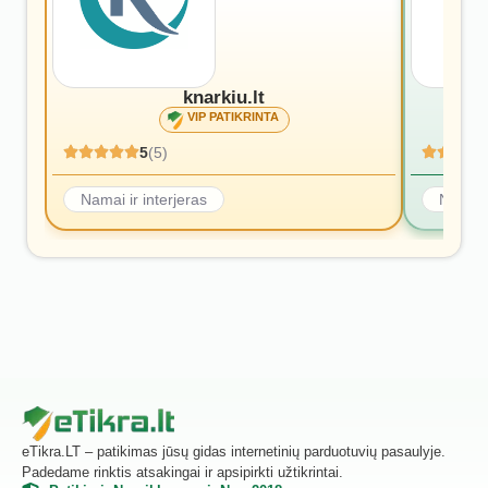
knarkiu.lt
VIP PATIKRINTA
5
(5)
Namai ir interjeras
Namai i
eTikra.LT – patikimas jūsų gidas internetinių parduotuvių pasaulyje.
Padedame rinktis atsakingai ir apsipirkti užtikrintai.