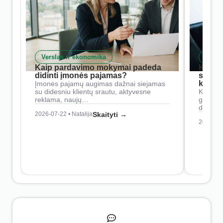
Verslas ir ekonomika
Skait
Kaip pardavimo mokymai padeda
Kaip 
didinti įmonės pajamas?
siste
konkur
Įmonės pajamų augimas dažnai siejamas
su didesniu klientų srautu, aktyvesne
Konkure
reklama, naujų…
geresnė
didesn
2026-07-22 • Natalija
Skaityti →
2026-07-