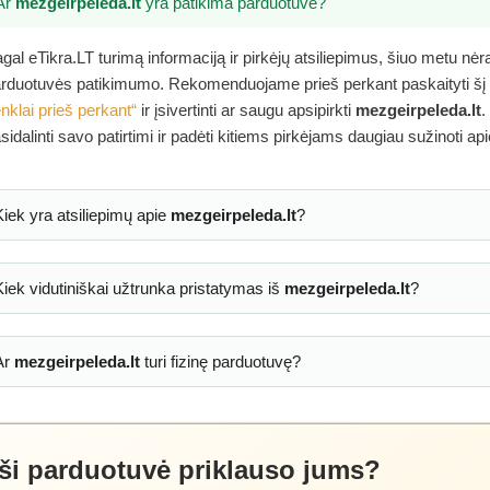
Ar
mezgeirpeleda.lt
yra patikima parduotuvė?
gal eTikra.LT turimą informaciją ir pirkėjų atsiliepimus, šiuo metu nė
rduotuvės patikimumo. Rekomenduojame prieš perkant paskaityti šį
nklai prieš perkant“
ir įsivertinti ar saugu apsipirkti
mezgeirpeleda.lt
.
sidalinti savo patirtimi ir padėti kitiems pirkėjams daugiau sužinoti ap
Kiek yra atsiliepimų apie
mezgeirpeleda.lt
?
Kiek vidutiniškai užtrunka pristatymas iš
mezgeirpeleda.lt
?
Ar
mezgeirpeleda.lt
turi fizinę parduotuvę?
 ši parduotuvė priklauso jums?