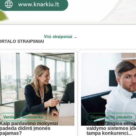
Visi straipsniai →
ORTALO STRAIPSNIAI
Verslas ir ekonomika
Skaitmeninis pasaulis
Kaip pardavimo mokymai
Kaip pažangios versl
padeda didinti įmonės
valdymo sistemos įd
pajamas?
tampa konkurenci...