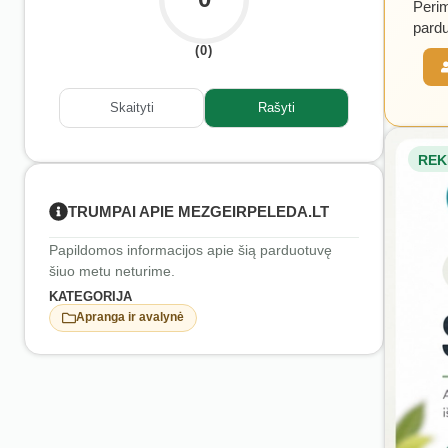
Perim
pardu
(0)
Skaityti
Rašyti
REK
TRUMPAI APIE MEZGEIRPELEDA.LT
Papildomos informacijos apie šią parduotuvę
šiuo metu neturime.
KATEGORIJA
Apranga ir avalynė