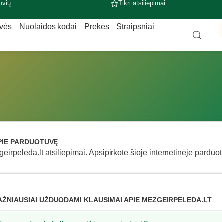
uvių
Tikri atsiliepimai
uvės
Nuolaidos kodai
Prekės
Straipsniai
PIE PARDUOTUVĘ
eirpeleda.lt atsiliepimai. Apsipirkote šioje internetinėje parduotu
AŽNIAUSIAI UŽDUODAMI KLAUSIMAI APIE MEZGEIRPELEDA.LT