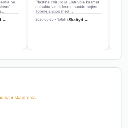
lemia ne
Plastinė chirurgija Lietuvoje kasmet
naudo
klesnė
sulaukia vis didesnio susidomėjimo.
Juos
os…
Tobulėjančios med…
2026-0
ti →
2026-06-25 • Natalija
Skaityti →
imumą ir skaidrumą.