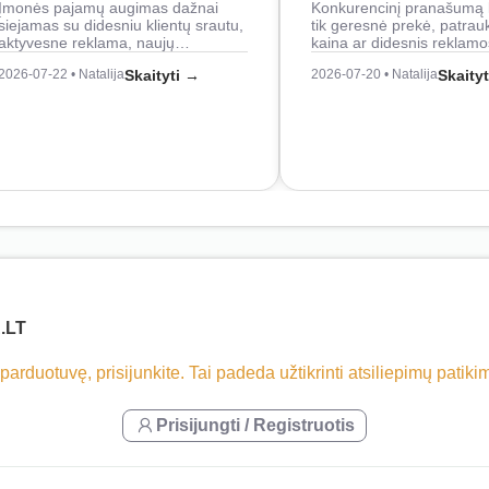
Įmonės pajamų augimas dažnai
Konkurencinį pranašumą 
siejamas su didesniu klientų srautu,
tik geresnė prekė, patrau
aktyvesne reklama, naujų…
kaina ar didesnis reklam
2026-07-22 • Natalija
Skaityti →
2026-07-20 • Natalija
Skaity
.LT
 parduotuvę, prisijunkite. Tai padeda užtikrinti atsiliepimų patik
Prisijungti / Registruotis