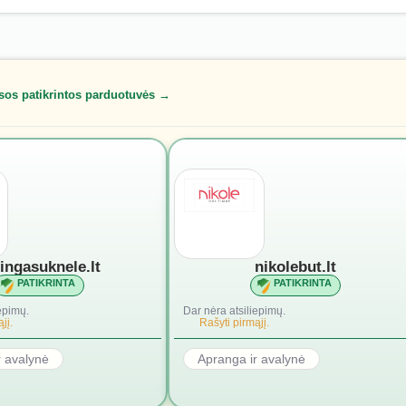
sos patikrintos parduotuvės →
lingasuknele.lt
nikolebut.lt
PATIKRINTA
PATIKRINTA
epimų.
Dar nėra atsiliepimų.
jį.
Rašyti pirmąjį.
r avalynė
Apranga ir avalynė