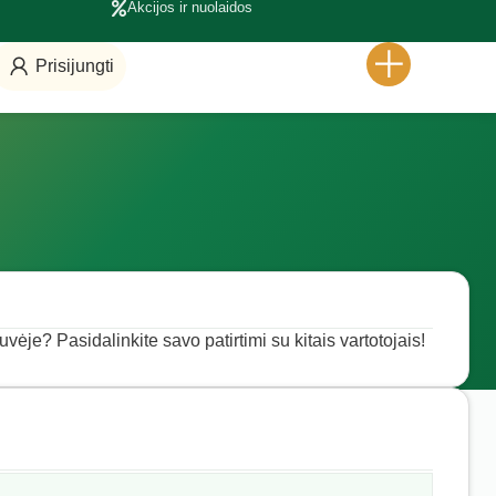
Akcijos ir nuolaidos
Prisijungti
vėje? Pasidalinkite savo patirtimi su kitais vartotojais!