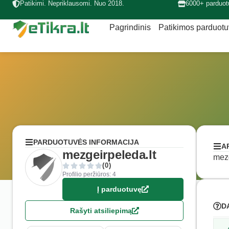
Patikimi. Nepriklausomi. Nuo 2018.
6000+ parduot
Pagrindinis
Patikimos parduot
PARDUOTUVĖS INFORMACIJA
A
mezgeirpeleda.lt
mezg
(0)
Profilio peržiūros: 4
Į parduotuvę
D
Rašyti atsiliepimą