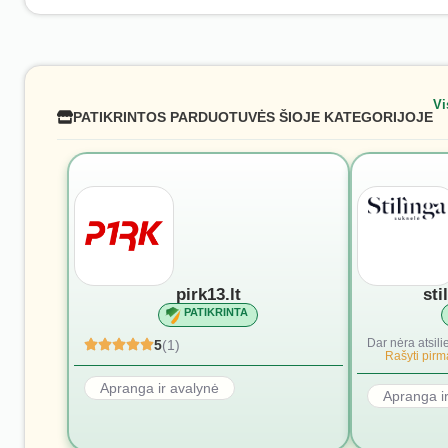
Vi
PATIKRINTOS PARDUOTUVĖS ŠIOJE KATEGORIJOJE
pirk13.lt
sti
PATIKRINTA
Dar nėra atsili
5
(1)
Rašyti pirmą
Apranga ir avalynė
Apranga i