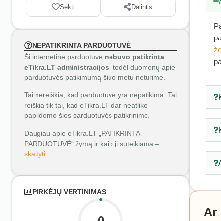
Sekti
Dalintis
Pa
pa
NEPATIKRINTA PARDUOTUVĖ
že
Ši internetinė parduotuvė
nebuvo patikrinta
pa
eTikra.LT administracijos
, todėl duomenų apie
parduotuvės patikimumą šiuo metu neturime.
Tai nereiškia, kad parduotuvė yra nepatikima. Tai
reiškia tik tai, kad eTikra.LT dar neatliko
papildomo šios parduotuvės patikrinimo.
Daugiau apie eTikra.LT „PATIKRINTA
PARDUOTUVĖ“ žymą ir kaip ji suteikiama –
skaityti
.
PIRKĖJŲ VERTINIMAS
Ar
0