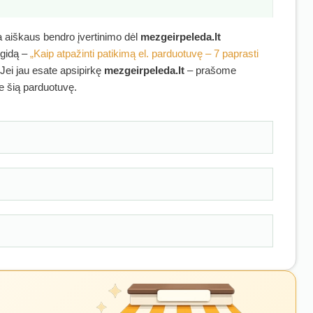
ra aiškaus bendro įvertinimo dėl
mezgeirpeleda.lt
 gidą –
„Kaip atpažinti patikimą el. parduotuvę – 7 paprasti
 Jei jau esate apsipirkę
mezgeirpeleda.lt
– prašome
ie šią parduotuvę.