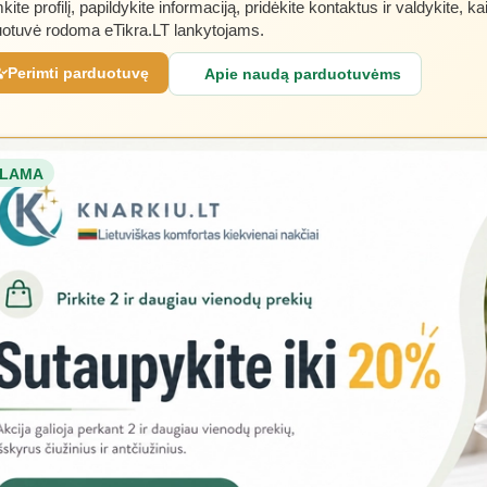
kite profilį, papildykite informaciją, pridėkite kontaktus ir valdykite, ka
otuvė rodoma eTikra.LT lankytojams.
Perimti parduotuvę
Apie naudą parduotuvėms
LAMA