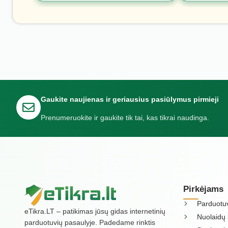
Gaukite naujienas ir geriausius pasiūlymus pirmieji
Prenumeruokite ir gaukite tik tai, kas tikrai naudinga.
Pirkėjams
Parduotu
eTikra.LT – patikimas jūsų gidas internetinių
Nuolaidų 
parduotuvių pasaulyje. Padedame rinktis