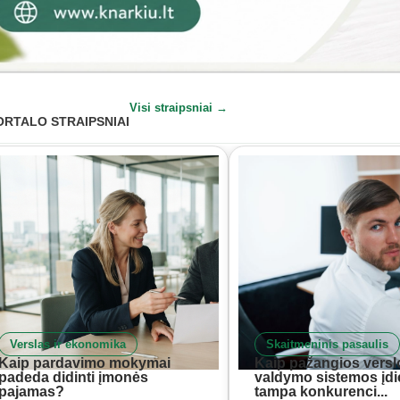
Visi straipsniai →
ORTALO STRAIPSNIAI
Verslas ir ekonomika
Skaitmeninis pasaulis
Kaip pardavimo mokymai
Kaip pažangios versl
padeda didinti įmonės
valdymo sistemos įd
pajamas?
tampa konkurenci...