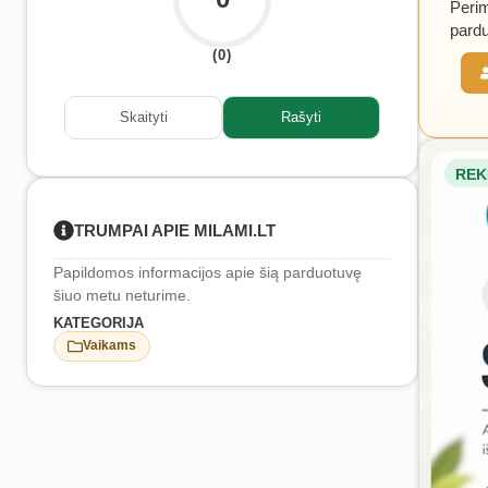
Perim
pardu
(0)
Skaityti
Rašyti
REK
TRUMPAI APIE MILAMI.LT
Papildomos informacijos apie šią parduotuvę
šiuo metu neturime.
KATEGORIJA
Vaikams