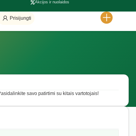
Akcijos ir nuolaidos
Prisijungti
sidalinkite savo patirtimi su kitais vartotojais!