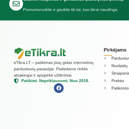
Prenumeruokite ir gaukite tik tai, kas tikrai naudinga.
Pirkėjams
Parduotu
eTikra.LT – patikimas jūsų gidas internetinių
Nuolaidų 
parduotuvių pasaulyje. Padedame rinktis
Straipsnia
atsakingai ir apsipirkti užtikrintai.
Prekės
Patikimi. Nepriklausomi. Nuo 2018.
Patikrint