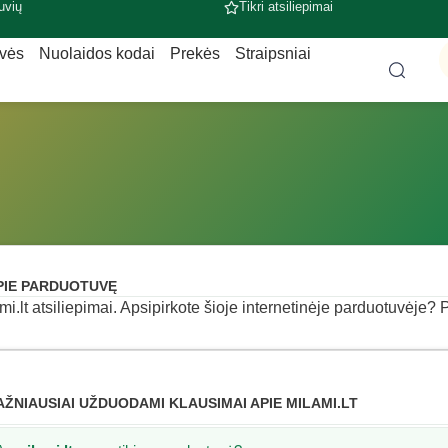
uvių
Tikri atsiliepimai
uvės
Nuolaidos kodai
Prekės
Straipsniai
PIE PARDUOTUVĘ
mi.lt atsiliepimai. Apsipirkote šioje internetinėje parduotuvėje? Pa
AŽNIAUSIAI UŽDUODAMI KLAUSIMAI APIE MILAMI.LT