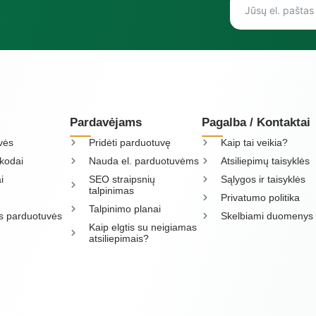
Pardavėjams
Pagalba / Kontaktai
vės
Pridėti parduotuvę
Kaip tai veikia?
kodai
Nauda el. parduotuvėms
Atsiliepimų taisyklės
i
SEO straipsnių
Sąlygos ir taisyklės
talpinimas
Privatumo politika
Talpinimo planai
os parduotuvės
Skelbiami duomenys
Kaip elgtis su neigiamas
atsiliepimais?