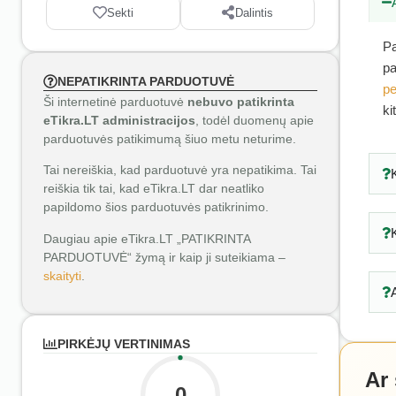
Sekti
Dalintis
Pa
pa
NEPATIKRINTA PARDUOTUVĖ
pe
Ši internetinė parduotuvė
nebuvo patikrinta
ki
eTikra.LT administracijos
, todėl duomenų apie
parduotuvės patikimumą šiuo metu neturime.
Tai nereiškia, kad parduotuvė yra nepatikima. Tai
reiškia tik tai, kad eTikra.LT dar neatliko
papildomo šios parduotuvės patikrinimo.
Daugiau apie eTikra.LT „PATIKRINTA
PARDUOTUVĖ“ žymą ir kaip ji suteikiama –
skaityti
.
PIRKĖJŲ VERTINIMAS
Ar
0