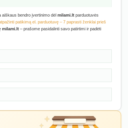
ra aiškaus bendro įvertinimo dėl
milami.lt
parduotuvės
atpažinti patikimą el. parduotuvę – 7 paprasti ženklai prieš
kę
milami.lt
– prašome pasidalinti savo patirtimi ir padėti