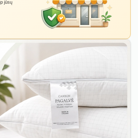
ip jūsų