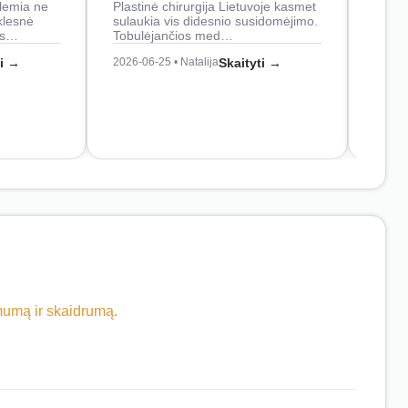
lemia ne
Plastinė chirurgija Lietuvoje kasmet
naudo
klesnė
sulaukia vis didesnio susidomėjimo.
Juos
os…
Tobulėjančios med…
2026-0
ti →
2026-06-25 • Natalija
Skaityti →
imumą ir skaidrumą.