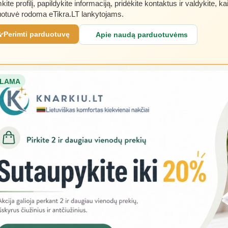
kite profilį, papildykite informaciją, pridėkite kontaktus ir valdykite, ka
otuvė rodoma eTikra.LT lankytojams.
Perimti parduotuvę
Apie naudą parduotuvėms
LAMA