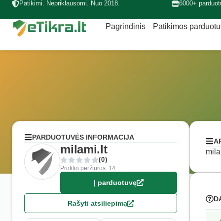
Patikimi. Nepriklausomi. Nuo 2018.
6000+ parduot
Pagrindinis
Patikimos parduot
PARDUOTUVĖS INFORMACIJA
A
milami.lt
mila
(0)
Profilio peržiūros: 14
Į parduotuvę
D
Rašyti atsiliepimą