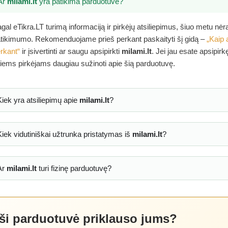
Ar
milami.lt
yra patikima parduotuvė?
gal eTikra.LT turimą informaciją ir pirkėjų atsiliepimus, šiuo metu nė
tikimumo. Rekomenduojame prieš perkant paskaityti šį gidą –
„Kaip 
rkant“
ir įsivertinti ar saugu apsipirkti
milami.lt
. Jei jau esate apsipir
tiems pirkėjams daugiau sužinoti apie šią parduotuvę.
Kiek yra atsiliepimų apie
milami.lt
?
Kiek vidutiniškai užtrunka pristatymas iš
milami.lt
?
Ar
milami.lt
turi fizinę parduotuvę?
 ši parduotuvė priklauso jums?