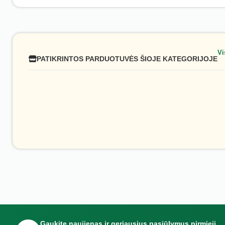
Vi
PATIKRINTOS PARDUOTUVĖS ŠIOJE KATEGORIJOJE
Gaukite naujienas ir geriausius pasiūlymus pirmieji