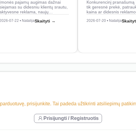
Įmonės pajamų augimas dažnai
Konkurencinį pranašumą 
siejamas su didesniu klientų srautu,
tik geresnė prekė, patrau
aktyvesne reklama, naujų…
kaina ar didesnis reklam
2026-07-22 • Natalija
Skaityti →
2026-07-20 • Natalija
Skaity
 parduotuvę, prisijunkite. Tai padeda užtikrinti atsiliepimų patik
Prisijungti / Registruotis