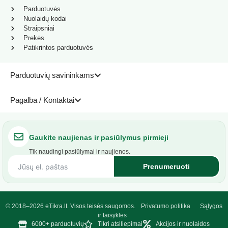
Parduotuvės
Nuolaidų kodai
Straipsniai
Prekės
Patikrintos parduotuvės
Parduotuvių savininkams
Pagalba / Kontaktai
Gaukite naujienas ir pasiūlymus pirmieji
Tik naudingi pasiūlymai ir naujienos.
Prenumeruoti
© 2018–2026 eTikra.lt. Visos teisės saugomos.
Privatumo politika
Sąlygos
ir taisyklės
6000+ parduotuvių
Tikri atsiliepimai
Akcijos ir nuolaidos