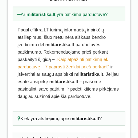
Ar
militaristika.lt
yra patikima parduotuvė?
Pagal eTikra.LT turimą informaciją ir pirkėjų
atsiliepimus, šiuo metu nėra aiškaus bendro
įvertinimo dėl
militaristika.lt
parduotuvės
patikimumo. Rekomenduojame prieš perkant
paskaityti šį gidą –
„Kaip atpažinti patikimą el.
parduotuvę – 7 paprasti ženklai prieš perkant“
ir
įsivertinti ar saugu apsipirkti
militaristika.lt
. Jei jau
esate apsipirkę
militaristika.lt
– prašome
pasidalinti savo patirtimi ir padėti kitiems pirkėjams
daugiau sužinoti apie šią parduotuvę.
Kiek yra atsiliepimų apie
militaristika.lt
?