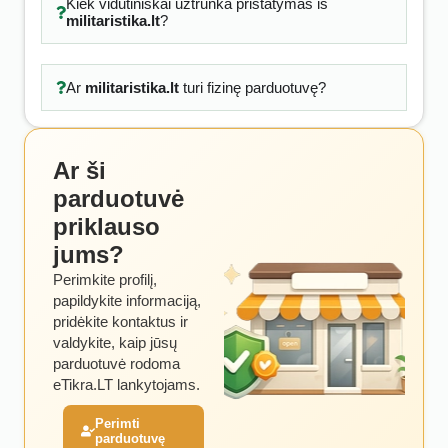
Kiek vidutiniškai užtrunka pristatymas iš
militaristika.lt
?
Ar
militaristika.lt
turi fizinę parduotuvę?
Ar ši
parduotuvė
priklauso
jums?
Perimkite profilį,
papildykite informaciją,
pridėkite kontaktus ir
valdykite, kaip jūsų
parduotuvė rodoma
eTikra.LT lankytojams.
Perimti
parduotuvę