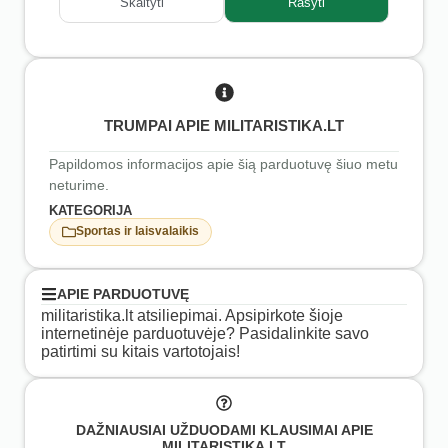
Skaityti
Rašyti
TRUMPAI APIE MILITARISTIKA.LT
Papildomos informacijos apie šią parduotuvę šiuo metu
neturime.
KATEGORIJA
Sportas ir laisvalaikis
APIE PARDUOTUVĘ
militaristika.lt atsiliepimai. Apsipirkote šioje
internetinėje parduotuvėje? Pasidalinkite savo
patirtimi su kitais vartotojais!
DAŽNIAUSIAI UŽDUODAMI KLAUSIMAI APIE
MILITARISTIKA.LT