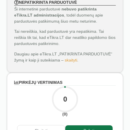
NEPATIKRINTA PARDUOTUVĖ
Ši internetinė parduotuvė
nebuvo patikrinta
eTikra.LT administracijos
, todėl duomenų apie
parduotuvės patikimumą šiuo metu neturime.
Tai nereiškia, kad parduotuvė yra nepatikima. Tai
reiškia tik tai, kad eTikra.LT dar neatliko papildomo šios
parduotuvės patikrinimo.
Daugiau apie eTikra.LT „PATIKRINTA PARDUOTUVĖ“
žymą ir kaip ji suteikiama –
skaityti
.
PIRKĖJŲ VERTINIMAS
0
(0)