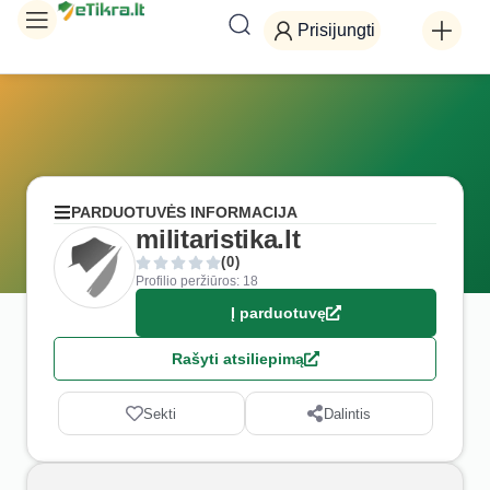
Prisijungti
PARDUOTUVĖS INFORMACIJA
militaristika.lt
(0)
Profilio peržiūros: 18
Į parduotuvę
Rašyti atsiliepimą
Sekti
Dalintis