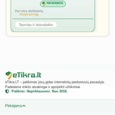
PATIKRINTA
Dar nėra atsiliepimų.
Rašyti pirmąjį.
Sportas ir laisvalaikis
eTikra.LT – patikimas jūsų gidas internetinių parduotuvių pasaulyje.
Padedame rinktis atsakingai ir apsipirkti užtikrintai.
Patikimi. Nepriklausomi. Nuo 2018.
Pirkėjams