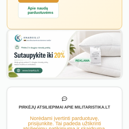
Apie naudą
parduotuvėms
REKLAMA
PIRKĖJŲ ATSILIEPIMAI APIE MILITARISTIKA.LT
Norėdami įvertinti parduotuvę,
prisijunkite. Tai padeda užtikrinti
atsiliepimų patikimumą ir skaidrumą.