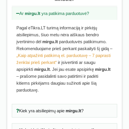
Ar
mirgu.lt
yra patikima parduotuvė?
Pagal eTikra.LT turimą informaciją ir pirkėjų
atsiliepimus, šiuo metu nėra aiškaus bendro
įvertinimo dėl
mirgu.lt
parduotuvės patikimumo.
Rekomenduojame prieš perkant paskaityti šį gidą –
„Kaip atpažinti patikimą el. parduotuvę – 7 paprasti
ženklai prieš perkant“
ir įsivertinti ar saugu
apsipirkti
mirgu.lt
. Jei jau esate apsipirkę
mirgu.lt
– prašome pasidalinti savo patirtimi ir padėti
kitiems pirkėjams daugiau sužinoti apie šią
parduotuvę.
Kiek yra atsiliepimų apie
mirgu.lt
?