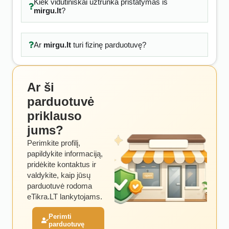
Kiek vidutiniškai užtrunka pristatymas iš
mirgu.lt
?
Ar
mirgu.lt
turi fizinę parduotuvę?
Ar ši
parduotuvė
priklauso
jums?
Perimkite profilį,
papildykite informaciją,
pridėkite kontaktus ir
valdykite, kaip jūsų
parduotuvė rodoma
eTikra.LT lankytojams.
Perimti
parduotuvę