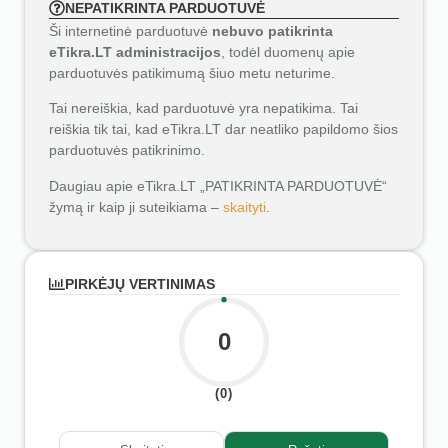
NEPATIKRINTA PARDUOTUVĖ
Ši internetinė parduotuvė
nebuvo patikrinta
eTikra.LT administracijos
, todėl duomenų apie
parduotuvės patikimumą šiuo metu neturime.
Tai nereiškia, kad parduotuvė yra nepatikima. Tai
reiškia tik tai, kad eTikra.LT dar neatliko papildomo šios
parduotuvės patikrinimo.
Daugiau apie eTikra.LT „PATIKRINTA PARDUOTUVĖ“
žymą ir kaip ji suteikiama –
skaityti
.
PIRKĖJŲ VERTINIMAS
0
(0)