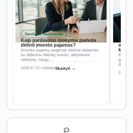
Verslas ir ekonomika
Skait
Kaip pardavimo mokymai padeda
Kaip 
didinti įmonės pajamas?
siste
konkur
Įmonės pajamų augimas dažnai siejamas
su didesniu klientų srautu, aktyvesne
Konkure
reklama, naujų…
geresnė
didesn
2026-07-22 • Natalija
Skaityti →
2026-07-