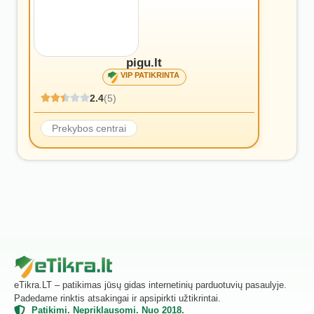
pigu.lt
VIP PATIKRINTA
2.4
(5)
Prekybos centrai
eTikra.LT – patikimas jūsų gidas internetinių parduotuvių pasaulyje.
Padedame rinktis atsakingai ir apsipirkti užtikrintai.
Patikimi. Nepriklausomi. Nuo 2018.