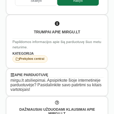
Skaityti
Rašyti
TRUMPAI APIE MIRGU.LT
Papildomos informacijos apie šią parduotuvę šiuo metu
neturime.
KATEGORIJA
Prekybos centrai
APIE PARDUOTUVĘ
mirgu.lt atsiliepimai. Apsipirkote šioje internetinėje
parduotuvėje? Pasidalinkite savo patirtimi su kitais
vartotojais!
DAŽNIAUSIAI UŽDUODAMI KLAUSIMAI APIE
MIRGU.LT