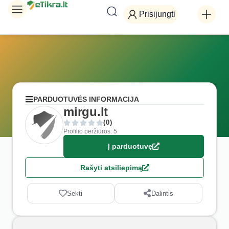
Prisijungti
PARDUOTUVĖS INFORMACIJA
mirgu.lt
(0)
Profilio peržiūros: 5
Į parduotuvę
Rašyti atsiliepimą
Sekti
Dalintis