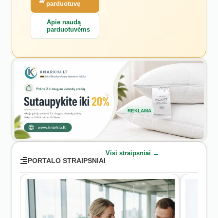
parduotuvę
Apie naudą
parduotuvėms
REKLAMA
Visi straipsniai →
PORTALO STRAIPSNIAI