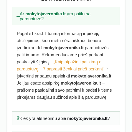
Ar
mokytojaveronika.lt
yra patikima
parduotuvė?
Pagal eTikra.LT turimą informaciją ir pirkėjų
atsiliepimus, šiuo metu nėra aiškaus bendro
įvertinimo dėl
mokytojaveronika.lt
parduotuvės
patikimumo. Rekomenduojame prieš perkant
paskaityti šį gidą –
„Kaip atpažinti patikimą el.
parduotuvę – 7 paprasti ženklai prieš perkant“
ir
įsivertinti ar saugu apsipirkti
mokytojaveronika.lt
.
Jei jau esate apsipirkę
mokytojaveronika.lt
–
prašome pasidalinti savo patirtimi ir padėti kitiems
pirkėjams daugiau sužinoti apie šią parduotuvę.
Kiek yra atsiliepimų apie
mokytojaveronika.lt
?