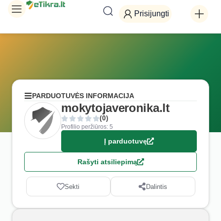
Prisijungti
PARDUOTUVĖS INFORMACIJA
mokytojaveronika.lt
(0)
Profilio peržiūros: 5
Į parduotuvę
Rašyti atsiliepimą
Sekti
Dalintis