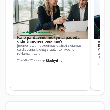
Verslas ir ekonomika
Skait
Kaip pardavimo mokymai padeda
Kaip 
didinti įmonės pajamas?
siste
konkur
Įmonės pajamų augimas dažnai siejamas
su didesniu klientų srautu, aktyvesne
Konkure
reklama, naujų…
geresnė
didesn
2026-07-22 • Natalija
Skaityti →
2026-07-