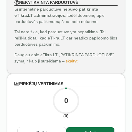
NEPATIKRINTA PARDUOTUVĖ
Ši internetinė parduotuvė
nebuvo patikrinta
eTikra.LT administracijos
, todėl duomenų apie
parduotuvės patikimumą šiuo metu neturime.
Tai nereiškia, kad parduotuvė yra nepatikima. Tai
reiškia tik tai, kad eTikra.LT dar neatliko papildomo šios
parduotuvės patikrinimo.
Daugiau apie eTikra.LT „PATIKRINTA PARDUOTUVĖ“
žymą ir kaip ji suteikiama –
skaityti
.
PIRKĖJŲ VERTINIMAS
0
(0)