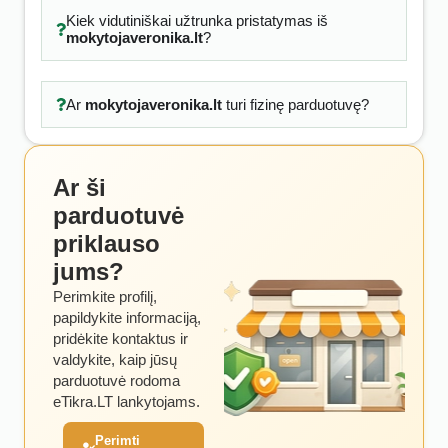
Kiek vidutiniškai užtrunka pristatymas iš
mokytojaveronika.lt
?
Ar
mokytojaveronika.lt
turi fizinę parduotuvę?
Ar ši
parduotuvė
priklauso
jums?
Perimkite profilį,
papildykite informaciją,
pridėkite kontaktus ir
valdykite, kaip jūsų
parduotuvė rodoma
eTikra.LT lankytojams.
Perimti