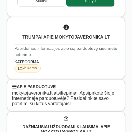
Skaityti
Rašyti
TRUMPAI APIE MOKYTOJAVERONIKA.LT
Papildomos informacijos apie šią parduotuvę šiuo metu
neturime.
KATEGORIJA
Vaikams
APIE PARDUOTUVĘ
mokytojaveronika.lt atsiliepimai. Apsipirkote šioje
internetinėje parduotuvėje? Pasidalinkite savo
patirtimi su kitais vartotojais!
DAŽNIAUSIAI UŽDUODAMI KLAUSIMAI APIE
MOKYTOJAVERONIKA.LT