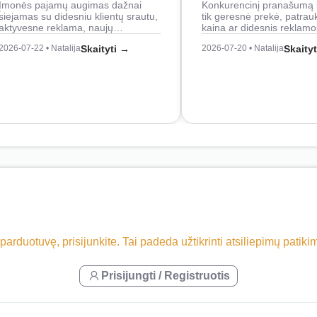
Įmonės pajamų augimas dažnai
Konkurencinį pranašumą 
siejamas su didesniu klientų srautu,
tik geresnė prekė, patrau
aktyvesne reklama, naujų…
kaina ar didesnis reklam
2026-07-22 • Natalija
Skaityti →
2026-07-20 • Natalija
Skaity
 parduotuvę, prisijunkite. Tai padeda užtikrinti atsiliepimų patik
Prisijungti / Registruotis