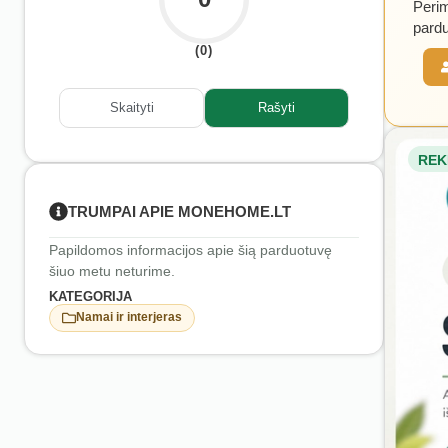
Perim
pardu
(0)
Skaityti
Rašyti
REK
TRUMPAI APIE MONEHOME.LT
Papildomos informacijos apie šią parduotuvę
šiuo metu neturime.
KATEGORIJA
Namai ir interjeras