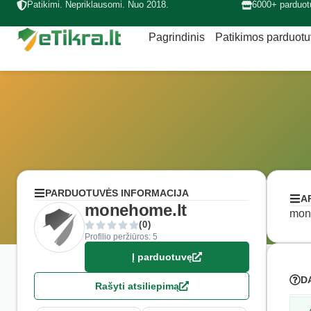
Patikimi. Nepriklausomi. Nuo 2018.
6000+ parduot
Pagrindinis
Patikimos parduot
PARDUOTUVĖS INFORMACIJA
A
monehome.lt
mone
(0)
Profilio peržiūros: 5
Į parduotuvę
D
Rašyti atsiliepimą