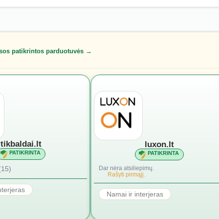
sos patikrintos parduotuvės →
tikbaldai.lt
luxon.lt
PATIKRINTA
PATIKRINTA
(15)
Dar nėra atsiliepimų.
Rašyti pirmąjį.
nterjeras
Namai ir interjeras