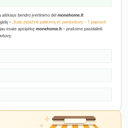
ra aiškaus bendro įvertinimo dėl
monehome.lt
 gidą –
„Kaip atpažinti patikimą el. parduotuvę – 7 paprasti
 jau esate apsipirkę
monehome.lt
– prašome pasidalinti
uotuvę.