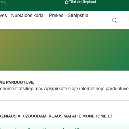
uvių
Tikri atsiliepimai
uvės
Nuolaidos kodai
Prekės
Straipsniai
PIE PARDUOTUVĘ
home.lt atsiliepimai. Apsipirkote šioje internetinėje parduotuvėje
AŽNIAUSIAI UŽDUODAMI KLAUSIMAI APIE MONEHOME.LT