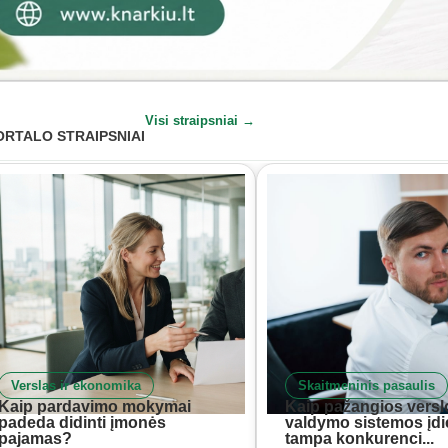
Visi straipsniai →
ORTALO STRAIPSNIAI
Verslas ir ekonomika
Skaitmeninis pasaulis
Kaip pardavimo mokymai
Kaip pažangios versl
padeda didinti įmonės
valdymo sistemos įd
pajamas?
tampa konkurenci...