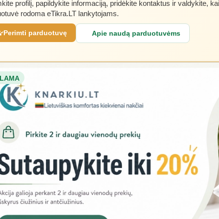
kite profilį, papildykite informaciją, pridėkite kontaktus ir valdykite, ka
otuvė rodoma eTikra.LT lankytojams.
Perimti parduotuvę
Apie naudą parduotuvėms
LAMA