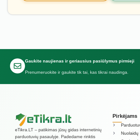
Gaukite naujienas ir geriausius pasiūlymus pirmieji
Prenumeruokite ir gaukite tik tai, kas tikrai naudinga.
Pirkėjams
Parduotu
eTikra.LT – patikimas jūsų gidas internetinių
Nuolaidų 
parduotuvių pasaulyje. Padedame rinktis