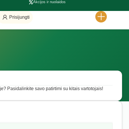
Akcijos ir nuolaidos
Prisijungti
? Pasidalinkite savo patirtimi su kitais vartotojais!