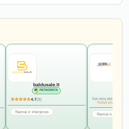
baldusale.lt
alsod
PATIKRINTA
PATI
Dar nėra atsiliepimų.
4.7
(9)
Rašyti pirmąjį.
Namai ir interjeras
Namai ir interjera