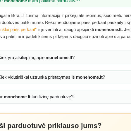
Ar
monehome.lt
yra patikima parduotuvė?
gal eTikra.LT turimą informaciją ir pirkėjų atsiliepimus, šiuo metu nė
rduotuvės patikimumo. Rekomenduojame prieš perkant paskaityti šį
nklai prieš perkant“
ir įsivertinti ar saugu apsipirkti
monehome.lt
. Jei
vo patirtimi ir padėti kitiems pirkėjams daugiau sužinoti apie šią pard
Kiek yra atsiliepimų apie
monehome.lt
?
Kiek vidutiniškai užtrunka pristatymas iš
monehome.lt
?
Ar
monehome.lt
turi fizinę parduotuvę?
 ši parduotuvė priklauso jums?