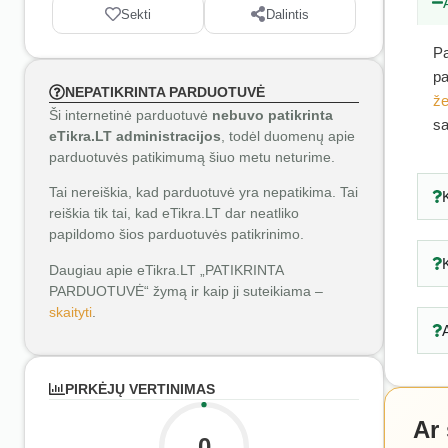
Sekti
Dalintis
Pa
pa
NEPATIKRINTA PARDUOTUVĖ
že
Ši internetinė parduotuvė
nebuvo patikrinta
sa
eTikra.LT administracijos
, todėl duomenų apie
parduotuvės patikimumą šiuo metu neturime.
Tai nereiškia, kad parduotuvė yra nepatikima. Tai
reiškia tik tai, kad eTikra.LT dar neatliko
papildomo šios parduotuvės patikrinimo.
Daugiau apie eTikra.LT „PATIKRINTA
PARDUOTUVĖ“ žymą ir kaip ji suteikiama –
skaityti
.
PIRKĖJŲ VERTINIMAS
Ar
0