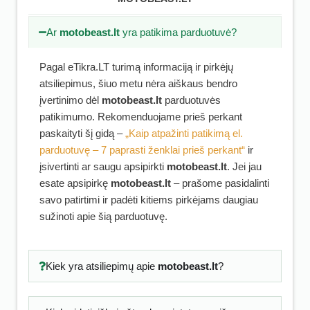
Ar
motobeast.lt
yra patikima parduotuvė?
Pagal eTikra.LT turimą informaciją ir pirkėjų
atsiliepimus, šiuo metu nėra aiškaus bendro
įvertinimo dėl
motobeast.lt
parduotuvės
patikimumo. Rekomenduojame prieš perkant
paskaityti šį gidą –
„Kaip atpažinti patikimą el.
parduotuvę – 7 paprasti ženklai prieš perkant“
ir
įsivertinti ar saugu apsipirkti
motobeast.lt
. Jei jau
esate apsipirkę
motobeast.lt
– prašome pasidalinti
savo patirtimi ir padėti kitiems pirkėjams daugiau
sužinoti apie šią parduotuvę.
Kiek yra atsiliepimų apie
motobeast.lt
?