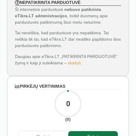
NEPATIKRINTA PARDUOTUVĖ
Ši internetinė parduotuvė
nebuvo patikrinta
eTikra.LT administracijos
, todėl duomenų apie
parduotuvės patikimumą šiuo metu neturime.
Tai nereiškia, kad parduotuvė yra nepatikima. Tai
reiškia tik tai, kad eTikra.LT dar neatliko papildomo šios
parduotuvės patikrinimo.
Daugiau apie eTikra.LT „PATIKRINTA PARDUOTUVĖ“
žymą ir kaip ji suteikiama –
skaityti
.
PIRKĖJŲ VERTINIMAS
0
(0)