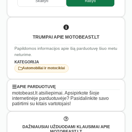
Skaityti
Rašyti
TRUMPAI APIE MOTOBEAST.LT
Papildomos informacijos apie šią parduotuvę šiuo metu
neturime.
KATEGORIJA
Automobiliai ir motociklai
APIE PARDUOTUVĘ
motobeast.lt atsiliepimai. Apsipirkote šioje
internetinėje parduotuvėje? Pasidalinkite savo
patirtimi su kitais vartotojais!
DAŽNIAUSIAI UŽDUODAMI KLAUSIMAI APIE
MOTOBEAST.LT