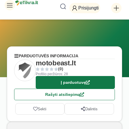
Prisijungti
PARDUOTUVĖS INFORMACIJA
motobeast.lt
(0)
Profilio peržiūros: 28
Į parduotuvę
Rašyti atsiliepimą
Sekti
Dalintis