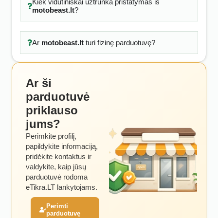
Kiek vidutiniškai užtrunka pristatymas iš
motobeast.lt
?
Ar
motobeast.lt
turi fizinę parduotuvę?
Ar ši
parduotuvė
priklauso
jums?
Perimkite profilį,
papildykite informaciją,
pridėkite kontaktus ir
valdykite, kaip jūsų
parduotuvė rodoma
eTikra.LT lankytojams.
Perimti
parduotuvę