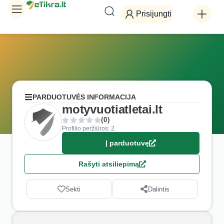
Prisijungti
PARDUOTUVĖS INFORMACIJA
motyvuotiatletai.lt
(0)
Profilio peržiūros: 2
Į parduotuvę
Rašyti atsiliepimą
Sekti
Dalintis