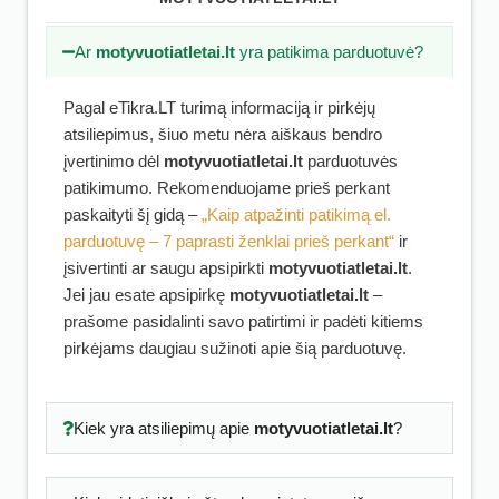
Ar
motyvuotiatletai.lt
yra patikima parduotuvė?
Pagal eTikra.LT turimą informaciją ir pirkėjų
atsiliepimus, šiuo metu nėra aiškaus bendro
įvertinimo dėl
motyvuotiatletai.lt
parduotuvės
patikimumo. Rekomenduojame prieš perkant
paskaityti šį gidą –
„Kaip atpažinti patikimą el.
parduotuvę – 7 paprasti ženklai prieš perkant“
ir
įsivertinti ar saugu apsipirkti
motyvuotiatletai.lt
.
Jei jau esate apsipirkę
motyvuotiatletai.lt
–
prašome pasidalinti savo patirtimi ir padėti kitiems
pirkėjams daugiau sužinoti apie šią parduotuvę.
Kiek yra atsiliepimų apie
motyvuotiatletai.lt
?