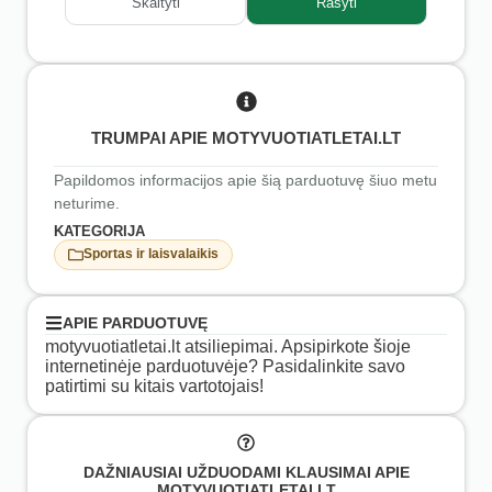
Skaityti
Rašyti
TRUMPAI APIE MOTYVUOTIATLETAI.LT
Papildomos informacijos apie šią parduotuvę šiuo metu
neturime.
KATEGORIJA
Sportas ir laisvalaikis
APIE PARDUOTUVĘ
motyvuotiatletai.lt atsiliepimai. Apsipirkote šioje
internetinėje parduotuvėje? Pasidalinkite savo
patirtimi su kitais vartotojais!
DAŽNIAUSIAI UŽDUODAMI KLAUSIMAI APIE
MOTYVUOTIATLETAI.LT