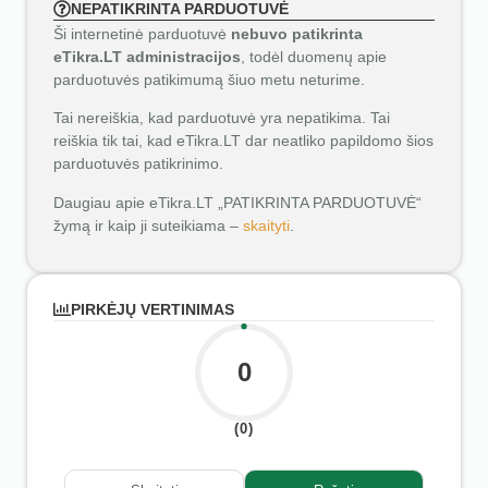
NEPATIKRINTA PARDUOTUVĖ
Ši internetinė parduotuvė
nebuvo patikrinta
eTikra.LT administracijos
, todėl duomenų apie
parduotuvės patikimumą šiuo metu neturime.
Tai nereiškia, kad parduotuvė yra nepatikima. Tai
reiškia tik tai, kad eTikra.LT dar neatliko papildomo šios
parduotuvės patikrinimo.
Daugiau apie eTikra.LT „PATIKRINTA PARDUOTUVĖ“
žymą ir kaip ji suteikiama –
skaityti
.
PIRKĖJŲ VERTINIMAS
0
(0)