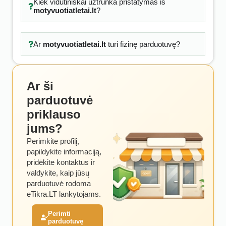
Kiek vidutiniškai užtrunka pristatymas iš
motyvuotiatletai.lt
?
Ar
motyvuotiatletai.lt
turi fizinę parduotuvę?
Ar ši
parduotuvė
priklauso
jums?
Perimkite profilį,
papildykite informaciją,
pridėkite kontaktus ir
valdykite, kaip jūsų
parduotuvė rodoma
eTikra.LT lankytojams.
Perimti
parduotuvę