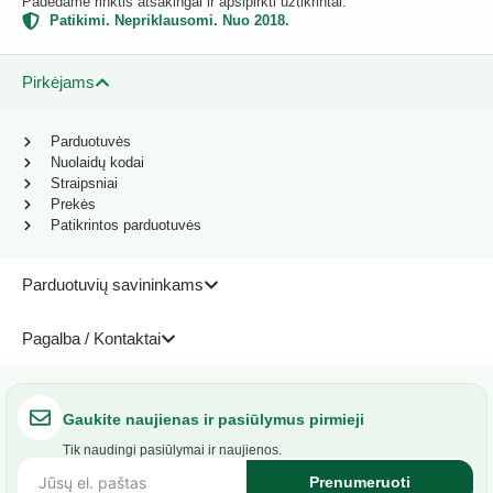
Padedame rinktis atsakingai ir apsipirkti užtikrintai.
Patikimi. Nepriklausomi. Nuo 2018.
Pirkėjams
Parduotuvės
Nuolaidų kodai
Straipsniai
Prekės
Patikrintos parduotuvės
Parduotuvių savininkams
Pagalba / Kontaktai
Gaukite naujienas ir pasiūlymus pirmieji
Tik naudingi pasiūlymai ir naujienos.
Prenumeruoti