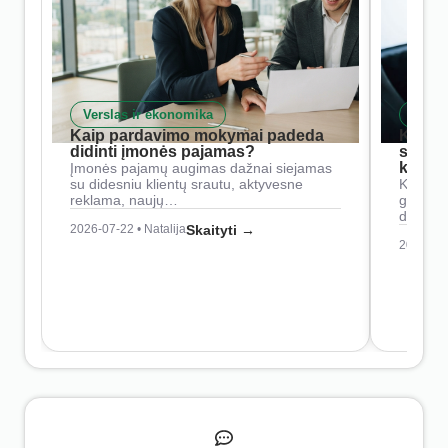
Verslas ir ekonomika
Skait
Kaip pardavimo mokymai padeda
Kaip 
didinti įmonės pajamas?
siste
konkur
Įmonės pajamų augimas dažnai siejamas
su didesniu klientų srautu, aktyvesne
Konkure
reklama, naujų…
geresnė
didesn
2026-07-22 • Natalija
Skaityti →
2026-07-